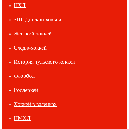
НХЛ
ЗШ, Детский хоккей
Женский хоккей
Следж-хоккей
История тульского хоккея
Флорбол
Роллеркей
Хоккей в валенках
НМХЛ