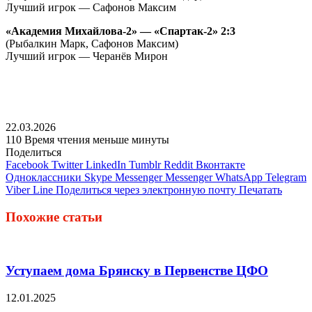
Лучший игрок — Сафонов Максим
«Академия Михайлова-2» — «Спартак-2» 2:3
(Рыбалкин Марк, Сафонов Максим)
Лучший игрок — Черанёв Мирон
22.03.2026
110
Время чтения меньше минуты
Поделиться
Facebook
Twitter
LinkedIn
Tumblr
Reddit
Вконтакте
Одноклассники
Skype
Messenger
Messenger
WhatsApp
Telegram
Viber
Line
Поделиться через электронную почту
Печатать
Похожие статьи
Уступаем дома Брянску в Первенстве ЦФО
12.01.2025