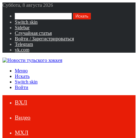
Суббота, 8 августа 2026
Искать
Switch skin
Sidebar
Случайная статья
Войти / Зарегистрироваться
Telegram
vk.com
Меню
Искать
Switch skin
Войти
ВХЛ
Видео
МХЛ