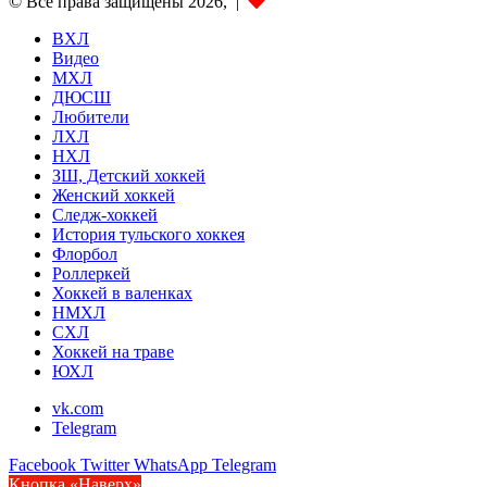
© Все права защищены 2026, |
ВХЛ
Видео
МХЛ
ДЮСШ
Любители
ЛХЛ
НХЛ
ЗШ, Детский хоккей
Женский хоккей
Следж-хоккей
История тульского хоккея
Флорбол
Роллеркей
Хоккей в валенках
НМХЛ
СХЛ
Хоккей на траве
ЮХЛ
vk.com
Telegram
Facebook
Twitter
WhatsApp
Telegram
Кнопка «Наверх»