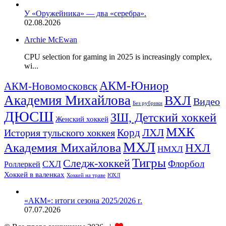
У «Оружейника» — два «серебра».
02.08.2026
Archie McEwan
CPU selection for gaming in 2025 is increasingly complex,
wi...
АКМ-Юниор
АКМ-Новомосковск
Академия Михайлова
ВХЛ
Видео
Без рубрики
ДЮСШ
ЗШ, Детский хоккей
Женский хоккей
МХК
ЛХЛ
История тульского хоккея
Корд
МХЛ
Академия Михайлова
НХЛ
НМХЛ
Тигры
Следж-хоккей
Флорбол
СХЛ
Роллеркей
Хоккей в валенках
ЮХЛ
Хоккей на траве
«АКМ»: итоги сезона 2025/2026 г.
07.07.2026