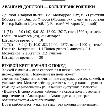
АВАНГАРД ДОНСКОЙ — БОЛЬШЕВИК РОДНИКИ
Донской. Стадион имени В.А. Молодцова. Судьи В Гулюткин
(Москва, рк), Виктор Фирсов (Москва, рк). Судьи за воротами
Виктор Бабкин (Донской, 1), Василий Макаров (Донской)
11 (51) — 2:0 (1:0). 9.01.82. 13:00. -20°С, снег. 1500 зрителей.
Голы: 1:0 Матвеев (28), 2:0 Январёв
Штрафное время: 0 — 10
12 (52) — 3:2 (2:1). 10.01.82. 12:00. -23°С, ясно. 1200 зрителей.
Голы: 0:1 Кожушный, 1:1 Попов (через 3 минуты), 2:1
Молоканов, 2:2 Агапов, 3:2 Тупиков
Штрафное время: 0 — 30
ВТОРОЙ КРУГ НАЧАЛИ С ПОБЕД
Хоккей с мячом – игра скоростная и всякий раз полна
неожиданностей. Положение на поле может
смениться буквально за считанные секунды. Тем он, хоккей, и
увлекателен. Можете себе представить, лидер нашей группы
команда «Криогенмаш» (г. Балашиха) уступила рязанской
«Волне». В свою очередь «Волна» на своем поле потерпела
поражение от «Авангарда». «Авангард» же проиграл с
большим счетом «Криогенмашу».
Вот и разберитесь: какая из этих трех команд сильнейшая?