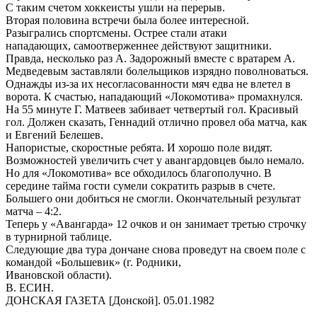
С таким счетом хоккеисты ушли на перерыв.
Вторая половина встречи была более интересной.
Разыгрались спортсмены. Острее стали атаки
нападающих, самоотверженнее действуют защитники.
Правда, несколько раз А. Задорожный вместе с вратарем А.
Медведевым заставляли болельщиков изрядно поволноваться.
Однажды из-за их несогласованности мяч едва не влетел в
ворота. К счастью, нападающий «Локомотива» промахнулся.
На 55 минуте Г. Матвеев забивает четвертый гол. Красивый
гол. Должен сказать, Геннадий отлично провел оба матча, как
и Евгений Белешев.
Напористые, скоростные ребята. И хорошо поле видят.
Возможностей увеличить счет у авангардовцев было немало.
Но для «Локомотива» все обходилось благополучно. В
середине тайма гости сумели сократить разрыв в счете.
Большего они добиться не смогли. Окончательный результат
матча – 4:2.
Теперь у «Авангарда» 12 очков и он занимает третью строчку
в турнирной таблице.
Следующие два тура дончане снова проведут на своем поле с
командой «Большевик» (г. Родники,
Ивановской области).
В. ЕСИН.
ДОНСКАЯ ГАЗЕТА [Донской]. 05.01.1982