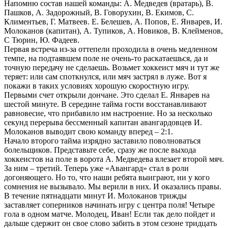
Напомню состав нашей команды: А. Медведев (вратарь), В.
Пашков, А. Задорожный, В. Говорухин, В. Екимов, С.
Климентьев, Г. Матвеев. Е. Белешев, А. Попов, Е. Январев, И.
Молоканов (капитан), А. Тупиков, А. Новиков, В. Клейменов,
С Тюрин, Ю. Фадеев.
Первая встреча из-за оттепели проходила в очень медленном
темпе, на подтаявшем поле не очень-то раскатаешься, да и
точную передачу не сделаешь. Возьмет хоккеист мяч и тут же
теряет: или сам споткнулся, или мяч застрял в луже. Вот я
покажи в таких условиях хорошую скоростную игру.
Первыми счет открыли дончане. Это сделал Е. Январев на
шестой минуте. В середине тайма гости восстанавливают
равновесие, что прибавило им настроение. Но за несколько
секунд перерыва бессменный капитан авангардовцев И.
Молоканов выводит свою команду вперед – 2:1.
Начало второго тайма изрядно заставило поволноваться
болельщиков. Представьте себе, сразу же после выхода
хоккеистов на поле в ворота А. Медведева влезает второй мяч.
За ним – третий. Теперь уже «Авангард» стал в роли
догоняющего. Но то, что наши ребята выиграют, ни у кого
сомнения не вызывало. Мы верили в них. И оказались правы.
В течение пятнадцати минут И. Молоканов трижды
заставляет соперников начинать игру с центра поля! Четыре
гола в одном матче. Молодец, Иван! Если так дело пойдет и
дальше сдержит он свое слово забить в этом сезоне тридцать