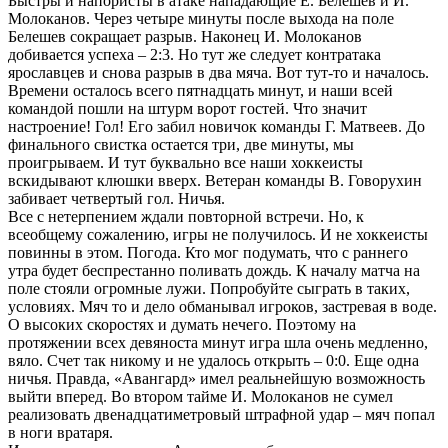
Быстры и напористы в атаке нападающие Е. Белешев и И.
Молоканов. Через четыре минуты после выхода на поле
Белешев сокращает разрыв. Наконец И. Молоканов
добивается успеха – 2:3. Но тут же следует контратака
ярославцев и снова разрыв в два мяча. Вот тут-то и началось.
Времени осталось всего пятнадцать минут, и наши всей
командой пошли на штурм ворот гостей. Что значит
настроение! Гол! Его забил новичок команды Г. Матвеев. До
финального свистка остается три, две минуты, мы
проигрываем. И тут буквально все наши хоккеисты
вскидывают клюшки вверх. Ветеран команды В. Говорухин
забивает четвертый гол. Ничья.
Все с нетерпением ждали повторной встречи. Но, к
всеобщему сожалению, игры не получилось. И не хоккеисты
повинны в этом. Погода. Кто мог подумать, что с раннего
утра будет беспрестанно поливать дождь. К началу матча на
поле стояли огромные лужи. Попробуйте сыграть в таких,
условиях. Мяч то и дело обманывал игроков, застревая в воде.
О высоких скоростях и думать нечего. Поэтому на
протяжении всех девяноста минут игра шла очень медленно,
вяло. Счет так никому и не удалось открыть – 0:0. Еще одна
ничья. Правда, «Авангард» имел реальнейшую возможность
выйти вперед. Во втором тайме И. Молоканов не сумел
реализовать двенадцатиметровый штрафной удар – мяч попал
в ноги вратаря.