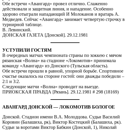
Обе встречи «Авангард» провел отлично. Слаженно
действовали и защитная линия, и нападение. Особенно
здорово отыграли нападающий И Молоканов и вратарь А.
Медведев. Сейчас «Авангард» занимает четвертую строчку в
турнирной таблице.
В. Левинский.
ДОНСКАЯ ГАЗЕТА [Донской]. 29.12.1981
УСТУПИЛИ ГОСТЯМ
В очередных матчах чемпионата страны по хоккею с мячом
рязанская «Волна» на стадионе «Локомотив» принимала
команду «Авангард» из Донского (Тульская область).
Обе встречи прошли в равной, упорной борьбе. Спортивное
счастье оказалось на стороне гостей: они дважды победили –
2:1 и 3:2.
Следующие матчи «Волна» проводит на выезде.
ПРИОКСКАЯ ПРАВДА [Рязань]. 29.12.1981 # 298 (18169)
АВАНГАРД ДОНСКОЙ — ЛОКОМОТИВ БОЛОГОЕ
Донской. Стадион имени В.А. Молодцова. Судьи Василий
Коровин (Балашиха, рк), Виктор Костецкий (Балашиха, рк).
Судьи за воротами Виктор Бабкин (Донской, 1), Николай