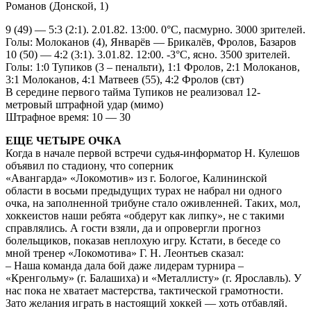
Романов (Донской, 1)
9 (49) — 5:3 (2:1). 2.01.82. 13:00. 0°С, пасмурно. 3000 зрителей.
Голы: Молоканов (4), Январёв — Брикалёв, Фролов, Базаров
10 (50) — 4:2 (3:1). 3.01.82. 12:00. -3°С, ясно. 3500 зрителей.
Голы: 1:0 Тупиков (3 – пенальти), 1:1 Фролов, 2:1 Молоканов,
3:1 Молоканов, 4:1 Матвеев (55), 4:2 Фролов (свт)
В середине первого тайма Тупиков не реализовал 12-
метровый штрафной удар (мимо)
Штрафное время: 10 — 30
ЕЩЕ ЧЕТЫРЕ ОЧКА
Когда в начале первой встречи судья-информатор Н. Кулешов
объявил по стадиону, что соперник
«Авангарда» «Локомотив» из г. Бологое, Калининской
области в восьми предыдущих турах не набрал ни одного
очка, на заполненной трибуне стало оживленней. Таких, мол,
хоккеистов наши ребята «обдерут как липку», не с такими
справлялись. А гости взяли, да и опровергли прогноз
болельщиков, показав неплохую игру. Кстати, в беседе со
мной тренер «Локомотива» Г. Н. Леонтьев сказал:
– Наша команда дала бой даже лидерам турнира –
«Кренгольму» (г. Балашиха) и «Металлисту» (г. Ярославль). У
нас пока не хватает мастерства, тактической грамотности.
Зато желания играть в настоящий хоккей — хоть отбавляй.