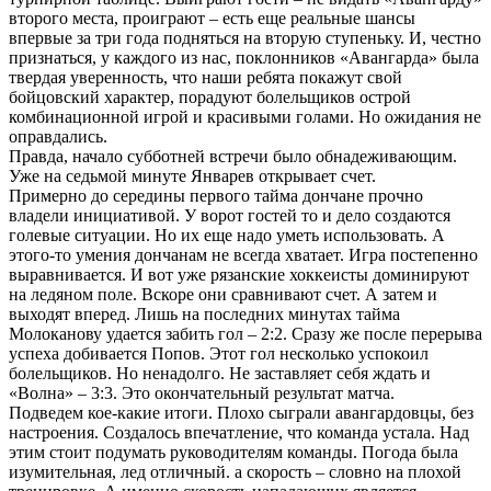
второго места, проиграют – есть еще реальные шансы
впервые за три года подняться на вторую ступеньку. И, честно
признаться, у каждого из нас, поклонников «Авангарда» была
твердая уверенность, что наши ребята покажут свой
бойцовский характер, порадуют болельщиков острой
комбинационной игрой и красивыми голами. Но ожидания не
оправдались.
Правда, начало субботней встречи было обнадеживающим.
Уже на седьмой минуте Январев открывает счет.
Примерно до середины первого тайма дончане прочно
владели инициативой. У ворот гостей то и дело создаются
голевые ситуации. Но их еще надо уметь использовать. А
этого-то умения дончанам не всегда хватает. Игра постепенно
выравнивается. И вот уже рязанские хоккеисты доминируют
на ледяном поле. Вскоре они сравнивают счет. А затем и
выходят вперед. Лишь на последних минутах тайма
Молоканову удается забить гол – 2:2. Сразу же после перерыва
успеха добивается Попов. Этот гол несколько успокоил
болельщиков. Но ненадолго. Не заставляет себя ждать и
«Волна» – 3:3. Это окончательный результат матча.
Подведем кое-какие итоги. Плохо сыграли авангардовцы, без
настроения. Создалось впечатление, что команда устала. Над
этим стоит подумать руководителям команды. Погода была
изумительная, лед отличный. а скорость – словно на плохой