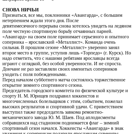
СНОВА НИЧЬИ
Признаться, все мы, поклонники «Авангарда», с большим
нетерпением ждали этого дня. После
девятимесячного перерыва снова хотелось увидеть на ледяном
поле честную спортивную борьбу отчаянных парней.
«Авангард» на своем поле принимает серьезного и опытного
соперника – ярославский «Металлист». Команда очень
сильная. В прошлом сезоне «Металлист» уверенно занял
второе место в группе, уступив лишь «Торпедо» (г. Курск). Но
надо отметить, что с нашими ребятами ярославцы всегда
играют с оглядкой, без особой уверенности. И не спроста.
Дончане не раз заставляли своих именитых соперников
уходить с поля побежденными.
Перед началом субботнего матча состоялось торжественное
открытие зимнего спортивного сезона.
Председатель городского комитета по физической культуре и
спорту Н. М. Юрищев поздравил хоккеистов и
многочисленных болельщиков с этим, событием, пожелал
высоких результатов и спортивной удачи. С приветствием
выступил также председатель завкома ремонтно-
механического завода Ю. М. Шаев. Под аплодисменты
собравшихся над стадионом поднимается флаг – зимний
спортивный сезон начался. Хоккеисты «Авангарда» в знак
уважения к соперникам подарили ярославцам сувениры.