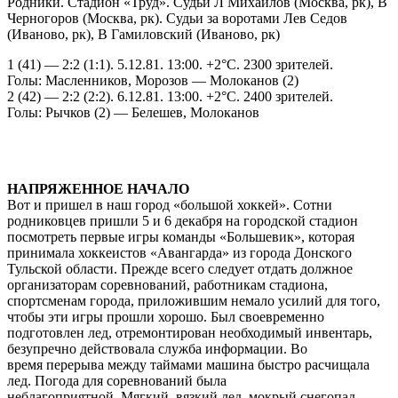
Родники. Стадион «Труд». Судьи Л Михайлов (Москва, рк), В
Черногоров (Москва, рк). Судьи за воротами Лев Седов
(Иваново, рк), В Гамиловский (Иваново, рк)
1 (41) — 2:2 (1:1). 5.12.81. 13:00. +2°С. 2300 зрителей.
Голы: Масленников, Морозов — Молоканов (2)
2 (42) — 2:2 (2:2). 6.12.81. 13:00. +2°С. 2400 зрителей.
Голы: Рычков (2) — Белешев, Молоканов
НАПРЯЖЕННОЕ НАЧАЛО
Вот и пришел в наш город «большой хоккей». Сотни
родниковцев пришли 5 и 6 декабря на городской стадион
посмотреть первые игры команды «Большевик», которая
принимала хоккеистов «Авангарда» из города Донского
Тульской области. Прежде всего следует отдать должное
организаторам соревнований, работникам стадиона,
спортсменам города, приложившим немало усилий для того,
чтобы эти игры прошли хорошо. Был своевременно
подготовлен лед, отремонтирован необходимый инвентарь,
безупречно действовала служба информации. Во
время перерыва между таймами машина быстро расчищала
лед. Погода для соревнований была
неблагоприятной. Мягкий, вязкий лед, мокрый снегопад