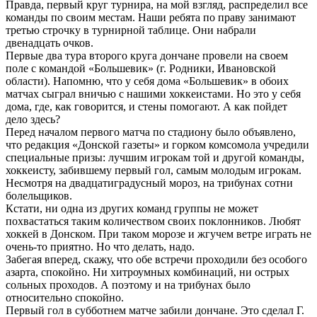
Правда, первый круг турнира, на мой взгляд, распределил все
команды по своим местам. Наши ребята по праву занимают
третью строчку в турнирной таблице. Они набрали
двенадцать очков.
Первые два тура второго круга дончане провели на своем
поле с командой «Большевик» (г. Родники, Ивановской
области). Напомню, что у себя дома «Большевик» в обоих
матчах сыграл вничью с нашими хоккеистами. Но это у себя
дома, где, как говорится, и стены помогают. А как пойдет
дело здесь?
Перед началом первого матча по стадиону было объявлено,
что редакция «Донской газеты» и горком комсомола учредили
специальные призы: лучшим игрокам той и другой команды,
хоккеисту, забившему первый гол, самым молодым игрокам.
Несмотря на двадцатиградусный мороз, на трибунах сотни
болельщиков.
Кстати, ни одна из других команд группы не может
похвастаться таким количеством своих поклонников. Любят
хоккей в Донском. При таком морозе и жгучем ветре играть не
очень-то приятно. Но что делать, надо.
Забегая вперед, скажу, что обе встречи проходили без особого
азарта, спокойно. Ни хитроумных комбинаций, ни острых
сольных проходов. А поэтому и на трибунах было
относительно спокойно.
Первый гол в субботнем матче забили дончане. Это сделал Г.