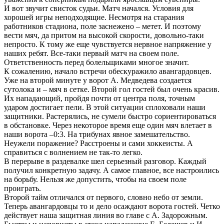
И вот звучит свисток судьи. Матч начался. Условия для
хорошей игры неподходящие. Несмотря на старания
работников стадиона, поле заснежено – метет. И поэтому
вести мяч, да притом на высокой скорости, довольно-таки
непросто. К тому же еще чувствуется нервное напряжение у
наших ребят. Все-таки первый матч на своем поле.
Ответственность перед болельщиками многое значит.
К сожалению, начало встречи обескуражило авангардовцев.
Уже на второй минуте у ворот А. Медведева создается
сутолока и – мяч в сетке. Второй гол гостей был очень красив.
Их нападающий, пройдя почти от центра поля, точным
ударом достигает пели. В этой ситуации сплоховали наши
защитники. Растерялись, не сумели быстро сориентироваться
в обстановке. Через некоторое время еще один мяч влетает в
наши ворота –0:3. На трибунах явное замешательство.
Неужели поражение? Расстроены и сами хоккеисты. А
справиться с волнением не так-то легко.
В перерыве в раздевалке шел серьезный разговор. Каждый
получил конкретную задачу. А самое главное, все настроились
на борьбу. Нельзя же допустить, чтобы на своем поле
проиграть.
Второй тайм отличался от первого, словно небо от земли.
Теперь авангардовцы то и дело осаждают ворота гостей. Четко
действует наша защитная линия во главе с А. Задорожным.