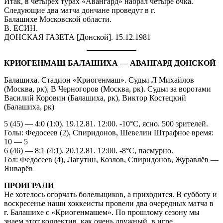
Итак, в четырех турах «Авангард» набрал четыре очка.
Следующие два матча дончане проведут в г.
Балашихе Московской области.
В. ЕСИН.
ДОНСКАЯ ГАЗЕТА [Донской]. 15.12.1981
КРИОГЕНМАШ БАЛАШИХА — АВАНГАРД ДОНСКОЙ
Балашиха. Стадион «Криогенмаш». Судьи Л Михайлов
(Москва, рк), В Черногоров (Москва, рк). Судьи за воротами
Василий Коровин (Балашиха, рк), Виктор Костецкий
(Балашиха, рк)
5 (45) — 4:0 (1:0). 19.12.81. 12:00. -10°С, ясно. 500 зрителей.
Голы: Федосеев (2), Спиридонов, Шевелин Штрафное время:
10 — 5
6 (46) — 8:1 (4:1). 20.12.81. 12:00. -8°С, пасмурно.
Гол: Федосеев (4), Лагутин, Козлов, Спиридонов, Журавлёв —
Январёв
ПРОИГРАЛИ
Не хотелось огорчать болельщиков, а приходится. В субботу и
воскресенье наши хоккеисты провели два очередных матча в
г. Балашихе с «Криогенмашем». По прошлому сезону мы
знаем этот коллектив, как очень дружный, в игре