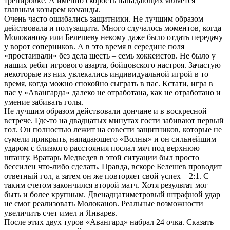
тренировке. А именно скорость нападающих является
главным козырем команды.
Очень часто ошибались защитники. Не лучшим образом
действовала и полузащита. Много случалось моментов, когда
Молоканову или Белешеву некому даже было отдать передачу
у ворот соперников. А в это время в середине поля
«простаивали» без дела шесть – семь хоккеистов. Не было у
наших ребят игрового азарта, бойцовского настроя. Зачастую
некоторые из них увлекались индивидуальной игрой в то
время, когда можно спокойно сыграть в пас. Кстати, игра в
пас у «Авангарда» далеко не отработана, как не отработано и
умение забивать голы.
Не лучшим образом действовали дончане и в воскресной
встрече. Где-то на двадцатых минутах гости забивают первый
гол. Он полностью лежит на совести защитников, которые не
сумели прикрыть, нападающего «Волны» и он сильнейшим
ударом с близкого расстояния послал мяч под верхнюю
штангу. Вратарь Медведев в этой ситуации был просто
бессилен что-либо сделать. Правда, вскоре Белешев проводит
ответный гол, а затем он же повторяет свой успех – 2:1. С
таким счетом закончился второй матч. Хотя результат мог
быть и более крупным. Двенадцатиметровый штрафной удар
не смог реализовать Молоканов. Реальные возможности
увеличить счет имел и Январев.
После этих двух туров «Авангард» набрал 24 очка. Сказать