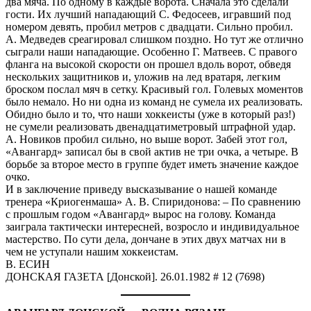
два мяча. По одному в каждые ворота. Сначала это сделали
гости. Их лучший нападающий С. Федосеев, игравший под
номером девять, пробил метров с двадцати. Сильно пробил.
А. Медведев среагировал слишком поздно. Но тут же отлично
сыграли наши нападающие. Особенно Г. Матвеев. С правого
фланга на высокой скорости он прошел вдоль ворот, обведя
нескольких защитников и, уложив на лед вратаря, легким
броском послал мяч в сетку. Красивый гол. Голевых моментов
было немало. Но ни одна из команд не сумела их реализовать.
Обидно было и то, что наши хоккеисты (уже в который раз!)
не сумели реализовать двенадцатиметровый штрафной удар.
А. Новиков пробил сильно, но выше ворот. Забей этот гол,
«Авангард» записал бы в свой актив не три очка, а четыре. В
борьбе за второе место в группе будет иметь значение каждое
очко.
И в заключение приведу высказывание о нашей команде
тренера «Криогенмаша» А. В. Спиридонова: – По сравнению
с прошлым годом «Авангард» вырос на голову. Команда
заиграла тактически интересней, возросло и индивидуальное
мастерство. По сути дела, дончане в этих двух матчах ни в
чем не уступали нашим хоккеистам.
В. ЕСИН
ДОНСКАЯ ГАЗЕТА [Донской]. 26.01.1982 # 12 (7698)