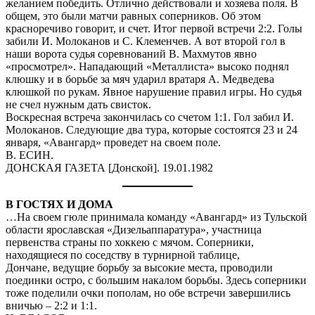
желанием победить. Отлично действовали и хозяева поля. В
общем, это были матчи равных соперников. Об этом
красноречиво говорит, и счет. Итог первой встречи 2:2. Голы
забили И. Молоканов и С. Клеменчев. А вот второй гол в
наши ворота судья соревнований В. Махмутов явно
«просмотрел». Нападающий «Металлиста» высоко поднял
клюшку и в борьбе за мяч ударил вратаря А. Медведева
клюшкой по рукам. Явное нарушение правил игры. Но судья
не счел нужным дать свисток.
Воскресная встреча закончилась со счетом 1:1. Гол забил И.
Молоканов. Следующие два тура, которые состоятся 23 и 24
января, «Авангард» проведет на своем поле.
В. ЕСИН.
ДОНСКАЯ ГАЗЕТА [Донской]. 19.01.1982
В ГОСТЯХ И ДОМА
…На своем гюле принимала команду «Авангард» из Тульской
области ярославская «Дизельаппаратура», участница
первенства страны по хоккею с мячом. Соперники,
находящиеся по соседству в турнирной таблице,
Дончане, ведущие борьбу за высокие места, проводили
поединки остро, с большим накалом борьбы. Здесь соперники
тоже поделили очки пополам, но обе встречи завершились
вничью – 2:2 и 1:1.