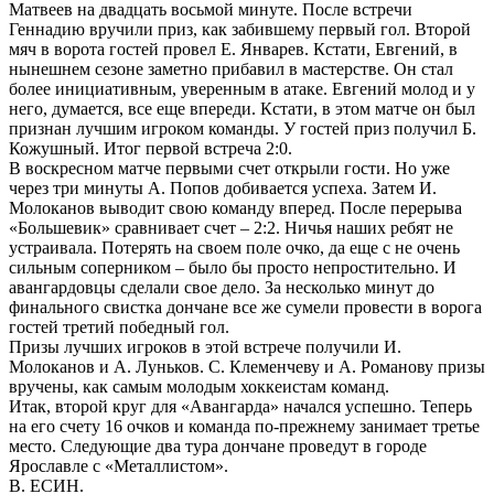
Матвеев на двадцать восьмой минуте. После встречи
Геннадию вручили приз, как забившему первый гол. Второй
мяч в ворота гостей провел Е. Январев. Кстати, Евгений, в
нынешнем сезоне заметно прибавил в мастерстве. Он стал
более инициативным, уверенным в атаке. Евгений молод и у
него, думается, все еще впереди. Кстати, в этом матче он был
признан лучшим игроком команды. У гостей приз получил Б.
Кожушный. Итог первой встреча 2:0.
В воскресном матче первыми счет открыли гости. Но уже
через три минуты А. Попов добивается успеха. Затем И.
Молоканов выводит свою команду вперед. После перерыва
«Большевик» сравнивает счет – 2:2. Ничья наших ребят не
устраивала. Потерять на своем поле очко, да еще с не очень
сильным соперником – было бы просто непростительно. И
авангардовцы сделали свое дело. За несколько минут до
финального свистка дончане все же сумели провести в ворога
гостей третий победный гол.
Призы лучших игроков в этой встрече получили И.
Молоканов и А. Луньков. С. Клеменчеву и А. Романову призы
вручены, как самым молодым хоккеистам команд.
Итак, второй круг для «Авангарда» начался успешно. Теперь
на его счету 16 очков и команда по-прежнему занимает третье
место. Следующие два тура дончане проведут в городе
Ярославле с «Металлистом».
В. ЕСИН.