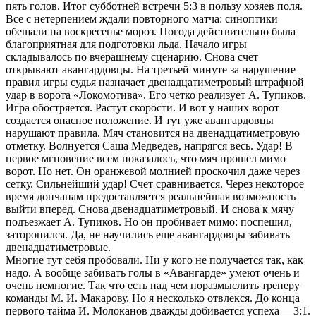
пять голов. Итог субботней встречи 5:3 в пользу хозяев поля.
Все с нетерпением ждали повторного матча: синоптики
обещали на воскресенье мороз. Погода действительно была
благоприятная для подготовки льда. Начало игры
складывалось по вчерашнему сценарию. Снова счет
открывают авангардовцы. На третьей минуте за нарушение
правил игры судья назначает двенадцатиметровый штрафной
удар в ворота «Локомотива». Его четко реализует А. Тупиков.
Игра обостряется. Растут скорости. И вот у наших ворот
создается опасное положение. И тут уже авангардовцы
нарушают правила. Мяч становится на двенадцатиметровую
отметку. Волнуется Саша Медведев, напрягся весь. Удар! В
первое мгновение всем показалось, что мяч прошел мимо
ворот. Но нет. Он оранжевой молнией проскочил даже через
сетку. Сильнейший удар! Счет сравнивается. Через некоторое
время дончанам предоставляется реальнейшая возможность
выйти вперед. Снова двенадцатиметровый. И снова к мячу
подъезжает А. Тупиков. Но он пробивает мимо: поспешил,
заторопился. Да, не научились еще авангардовцы забивать
двенадцатиметровые.
Многие тут себя пробовали. Ни у кого не получается так, как
надо. А вообще забивать голы в «Авангарде» умеют очень и
очень немногие. Так что есть над чем поразмыслить тренеру
команды М. И. Макарову. Но я несколько отвлекся. До конца
первого тайма И. Молоканов дважды добивается успеха —3:1.