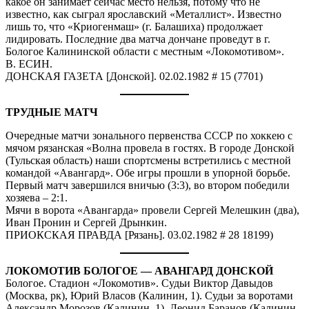
какое он занимает сейчас место нельзя, потому что не
известно, как сыграл ярославский «Металлист». Известно
лишь то, что «Криогенмаш» (г. Балашиха) продолжает
лидировать. Последние два матча дончане проведут в г.
Бологое Калининской области с местным «Локомотивом».
В. ЕСИН.
ДОНСКАЯ ГАЗЕТА [Донской]. 02.02.1982 # 15 (7701)
ТРУДНЫЕ МАТЧ
Очередные матчи зонального первенства СССР по хоккею с
мячом рязанская «Волна провела в гостях. В городе Донской
(Тульская область) наши спортсмены встретились с местной
командой «Авангард». Обе игры прошли в упорной борьбе.
Первый матч завершился вничью (3:3), во втором победили
хозяева – 2:1.
Мячи в ворота «Авангарда» провели Сергей Мелешкин (два),
Иван Пронин и Сергей Дрынкин.
ПРИОКСКАЯ ПРАВДА [Рязань]. 03.02.1982 # 28 18199)
ЛОКОМОТИВ БОЛОГОЕ — АВАНГАРД ДОНСКОЙ
Бологое. Стадион «Локомотив». Судьи Виктор Давыдов
(Москва, рк), Юрий Власов (Калинин, 1). Судьи за воротами
Александр Морозов (Калинин, 1), Леонид Баранов (Калинин,