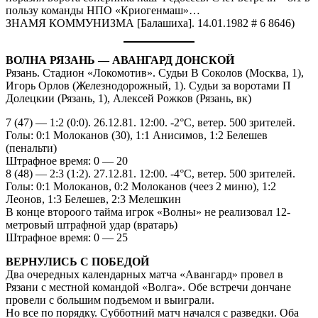
пользу команды НПО «Криогенмаш»…
ЗНАМЯ КОММУНИЗМА [Балашиха]. 14.01.1982 # 6 8646)
ВОЛНА РЯЗАНЬ — АВАНГАРД ДОНСКОЙ
Рязань. Стадион «Локомотив». Судьи В Соколов (Москва, 1),
Игорь Орлов (Железнодорожный, 1). Судьи за воротами П
Долецкии (Рязань, 1), Алексей Рожков (Рязань, вк)
7 (47) — 1:2 (0:0). 26.12.81. 12:00. -2°С, ветер. 500 зрителей.
Голы: 0:1 Молоканов (30), 1:1 Анисимов, 1:2 Белешев
(пенальти)
Штрафное время: 0 — 20
8 (48) — 2:3 (1:2). 27.12.81. 12:00. -4°С, ветер. 500 зрителей.
Голы: 0:1 Молоканов, 0:2 Молоканов (чеез 2 миню), 1:2
Леонов, 1:3 Белешев, 2:3 Мелешкин
В конце второого тайма игрок «Волны» не реализовал 12-
метровый штрафной удар (вратарь)
Штрафное время: 0 — 25
ВЕРНУЛИСЬ С ПОБЕДОЙ
Два очередных календарных матча «Авангард» провел в
Рязани с местной командой «Волга». Обе встречи дончане
провели с большим подъемом и выиграли.
Но все по порядку. Субботний матч начался с разведки. Оба