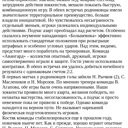
затрудняли действия хоккеистов, мешали показать быструю,
комбинационную игру. В обеих встречах родниковцы имели
значительное территориальное преимущество, больше
владели инициативой. Но чувствовалось несыгранность
отдельный звеньев, игроки увлекались индивидуальными
действиями. Подчас азарт преобладал над расчетом. Особенно
сказалось неумение нападающих «Большевика» эффективно
использовать стандартные положения при розыгрыше
штрафных и особенно угловых ударов. Над этим, видимо,
предстоит много поработать на тренировках. Команда
«Авангард» – коллектив опытный, дружный, игроки
самоотверженно играли в защите. Гости умело использовали
контратаки. В обеих встречах им удалось добиться ничейного
результата с одинаковым счетом 2:2.
В первых матчах у родниковцев голы забили Н. Рычков (2), С.
Маслеников и Н. Морозов. По мнению тренера команды В.
Агапова, обе игры были очень напряженными. Наши
хоккеисты проявили много азарта, желания победить, но
нехватка мастерства, несогласованность, а подчас и просто
невезение пока не привели к победе. Однако команда
находится на верном пути. Не вызывает нареканий
физическая подготовленность игроков.
Костяк команды стабилизировался еще в прошлом году,
новичков нынче нет. Как и прежде, хорошо играют опытные