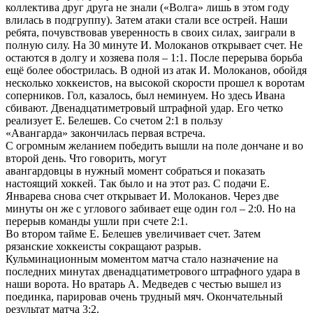
коллектива друг друга не знали («Волга» лишь в этом году
влилась в подгруппу). Затем атаки стали все острей. Наши
ребята, почувствовав уверенность в своих силах, заиграли в
полную силу. На 30 минуте И. Молоканов открывает счет. Не
остаются в долгу и хозяева поля – 1:1. После перерыва борьба
ещё более обострилась. В одной из атак И. Молоканов, обойдя
несколько хоккеистов, на высокой скорости прошел к воротам
соперников. Гол, казалось, был неминуем. Но здесь Ивана
сбивают. Двенадцатиметровый штрафной удар. Его четко
реализует Е. Белешев. Со счетом 2:1 в пользу
«Авангарда» закончилась первая встреча.
С огромным желанием победить вышли на поле дончане и во
второй день. Что говорить, могут
авангардовцы в нужный момент собраться и показать
настоящий хоккей. Так было и на этот раз. С подачи Е.
Январева снова счет открывает И. Молоканов. Через две
минуты он же с углового забивает еще один гол – 2:0. Но на
перерыв команды ушли при счете 2:1.
Во втором тайме Е. Белешев увеличивает счет. Затем
рязанские хоккеисты сокращают разрыв.
Кульминационным моментом матча стало назначение на
последних минутах двенадцатиметрового штрафного удара в
наши ворота. Но вратарь А. Медведев с честью вышел из
поединка, парировав очень трудный мяч. Окончательный
результат матча 3:2.