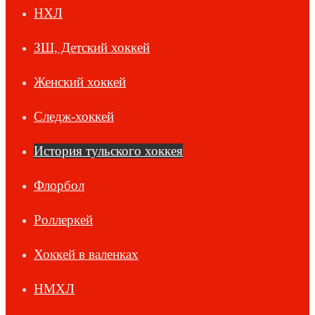
НХЛ
ЗШ, Детский хоккей
Женский хоккей
Следж-хоккей
История тульского хоккея
Флорбол
Роллеркей
Хоккей в валенках
НМХЛ