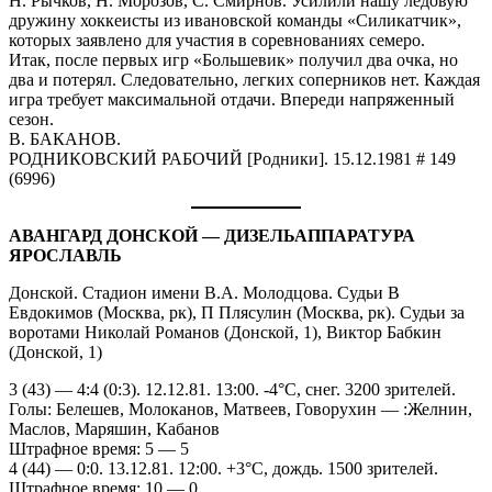
Н. Рычков, Н. Морозов, С. Смирнов. Усилили нашу ледовую
дружину хоккеисты из ивановской команды «Силикатчик»,
которых заявлено для участия в соревнованиях семеро.
Итак, после первых игр «Большевик» получил два очка, но
два и потерял. Следовательно, легких соперников нет. Каждая
игра требует максимальной отдачи. Впереди напряженный
сезон.
В. БАКАНОВ.
РОДНИКОВСКИЙ РАБОЧИЙ [Родники]. 15.12.1981 # 149
(6996)
АВАНГАРД ДОНСКОЙ — ДИЗЕЛЬАППАРАТУРА
ЯРОСЛАВЛЬ
Донской. Стадион имени В.А. Молодцова. Судьи В
Евдокимов (Москва, рк), П Плясулин (Москва, рк). Судьи за
воротами Николай Романов (Донской, 1), Виктор Бабкин
(Донской, 1)
3 (43) — 4:4 (0:3). 12.12.81. 13:00. -4°С, снег. 3200 зрителей.
Голы: Белешев, Молоканов, Матвеев, Говорухин — :Желнин,
Маслов, Маряшин, Кабанов
Штрафное время: 5 — 5
4 (44) — 0:0. 13.12.81. 12:00. +3°С, дождь. 1500 зрителей.
Штрафное время: 10 — 0