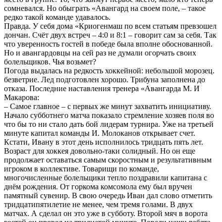
сомневался. Но обыграть «Авангард на своем поле, – такое
редко такой команде удавалось.
Правда. У себя дома «Криогенмаш по всем статьям превзошел
дончан. Счёт двух встреч – 4:0 и 8:1 – говорит сам за себя. Так
что уверенность гостей в победе была вполне обоснованной.
Но и авангардовцы на сей раз не думали огорчать своих
болельщиков. Чья возьмет?
Погода выдалась на редкость хоккейной: небольшой морозец.
безветрие. Лед подготовлен хорошо. Трибуна заполнена до
отказа. Последние наставления тренера «Авангарда М. И
Макарова:
– Самое главное – с первых же минут захватить инициативу.
Начало субботнего матча показало стремление хозяев поля во
что бы то ни стало дать бой лидерам турнира. Уже на третьей
минуте капитал команды И. Молоканов открывает счет.
Кстати, Ивану в этот день исполнилось тридцать пять лет.
Возраст для хоккея довольно-таки солидный. Но он еще
продолжает оставаться самым скоростным и результативным
игроком в коллективе. Товарищи по команде,
многочисленные болельщики тепло поздравили капитана с
днём рождения. От горкома комсомола ему был вручен
памятный сувенир. В свою очередь Иван дал слово отметить
тридцатипятилетие не менее, чем тремя голами. В двух
матчах. А сделал он это уже в субботу. Второй мяч в ворота