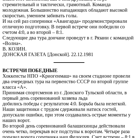
стремительный и тактически, грамотный. Команда
молодежная. Большинство нападающих обладают высокой
скоростью, умением забивать голы.
И на сей раз соперники «Авангарда» продемонстрировали
отличную подготовку. В первой встрече они победили со
счетом 4:0, а во второй – 8:1.
Следующие два тура дончане проведут в г. Рязани с командой
«Волна».
В. КОЗИН.
ДОНСКАЯ ГАЗЕТА [Донской]. 22.12.1981
ВСТРЕЧИ ПОБЕДНЫЕ
Хоккеисты НПО «Криогенмаш» на своем стадионе провели
два очередных тура на первенство СССР по второй группе
класса «А».
Принимая спортсменов из г. Донского Тульской области, в
первый день соревнований хозяева льда
добились победы с результатом 4:0. Борьба была нелегкой.
Наши защитники с трудом сдерживали натиск гостей,
допускали ошибки, при этом создавались острые моменты у
наших ворот.
Во второй день соревнований балашихинцы действовали
очень четко, перекрыв все подступы к воротам. Четыре раза
поразил ворота соперника наш Федосеев. Счет встречи – 8:1 в