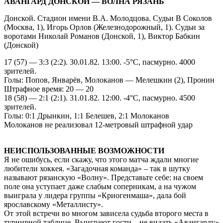
АВАНГАРД ДОНСКОЙ — ВОЛНА РЯЗАНЬ
Донской. Стадион имени В.А. Молодцова. Судьи В Соколов
(Москва, 1), Игорь Орлов (Железнодорожный, 1). Судьи за
воротами Николай Романов (Донской, 1), Виктор Бабкин
(Донской)
17 (57) — 3:3 (2:2). 30.01.82. 13:00. -5°С, пасмурно. 4000
зрителей.
Голы: Попов, Январёв, Молоканов — Мелешкин (2), Пронин
Штрафное время: 20 — 20
18 (58) — 2:1 (2:1). 31.01.82. 12:00. -4°С, пасмурно. 4500
зрителей.
Голы: 0:1 Дрынкин, 1:1 Белешев, 2:1 Молоканов
Молоканов не реализовал 12-метровый штрафной удар
НЕИСПОЛЬЗОВАННЫЕ ВОЗМОЖНОСТИ
Я не ошибусь, если скажу, что этого матча ждали многие
любители хоккея. «Загадочная команда» – так в шутку
называют рязанскую «Волну». Представьте себе: на своем
поле она уступает даже слабым соперникам, а на чужом
выиграла у лидера группы «Криогенмаша», дала бой
ярославскому «Металлисту».
От этой встречи во многом зависела судьба второго места в
турнирной таблице. Выиграют гости – не видать «Авангарду»