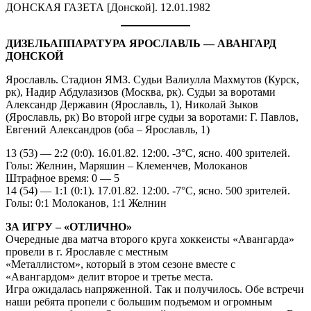
ДОНСКАЯ ГАЗЕТА [Донской]. 12.01.1982
ДИЗЕЛЬАППАРАТУРА ЯРОСЛАВЛЬ — АВАНГАРД
ДОНСКОЙ
Ярославль. Стадион ЯМЗ. Судьи Валиулла Махмутов (Курск,
рк), Надир Абдулазизов (Москва, рк). Судьи за воротами
Александр Державин (Ярославль, 1), Николай Зыков
(Ярославль, рк) Во второй игре судьи за воротами: Г. Павлов,
Евгений Александров (оба – Ярославль, 1)
13 (53) — 2:2 (0:0). 16.01.82. 12:00. -3°С, ясно. 400 зрителей.
Голы: Желнин, Маряшин – Клеменчев, Молоканов
Штрафное время: 0 — 5
14 (54) — 1:1 (0:1). 17.01.82. 12:00. -7°С, ясно. 500 зрителей.
Голы: 0:1 Молоканов, 1:1 Желнин
ЗА ИГРУ – «ОТЛИЧНО»
Очередные два матча второго круга хоккеисты «Авангарда»
провели в г. Ярославле с местным
«Металлистом», который в этом сезоне вместе с
«Авангардом» делит второе и третье места.
Игра ожидалась напряженной. Так и получилось. Обе встречи
наши ребята пропели с большим подъемом и огромным