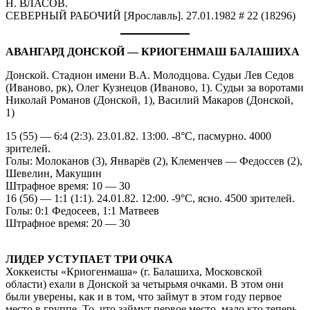
Н. ВЛАСОВ.
СЕВЕРНЫЙ РАБОЧИЙ [Ярославль]. 27.01.1982 # 22 (18296)
АВАНГАРД ДОНСКОЙ — КРИОГЕНМАШ БАЛАШИХА
Донской. Стадион имени В.А. Молодцова. Судьи Лев Седов
(Иваново, рк), Олег Кузнецов (Иваново, 1). Судьи за воротами
Николай Романов (Донской, 1), Василий Макаров (Донской,
1)
15 (55) — 6:4 (2:3). 23.01.82. 13:00. -8°С, пасмурно. 4000
зрителей.
Голы: Молоканов (3), Январёв (2), Клеменчев — Федоссев (2),
Шевелин, Макушин
Штрафное время: 10 — 30
16 (56) — 1:1 (1:1). 24.01.82. 12:00. -9°С, ясно. 4500 зрителей.
Голы: 0:1 Федосеев, 1:1 Матвеев
Штрафное время: 20 — 30
ЛИДЕР УСТУПАЕТ ТРИ ОЧКА
Хоккеисты «Криогенмаша» (г. Балашиха, Московской
области) ехали в Донской за четырьмя очками. В этом они
были уверены, как и в том, что займут в этом году первое
место в группе. То, что займут первое место, мало кто теперь