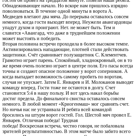
гостей он провел на тридцатой минуте. Повели наши ребята.
Обнадеживающее начало. Но вскоре нам пришлось изрядно
поволноваться. В течение одной минуты в ворота А.
Медведев влетают два мяча. До перерыва оставалось совсем
немного, когда гости выходят вперед. Неужели авангардовцы
упадут духом и проиграют. Нет. не может быть. Тем и
славится «Авангард, что даже в труднейшем положении
может выстоять и победить.
Вторая половина встречи проходила в более высоком темпе.
Активизировались нападающие, плотней стали действовать
защитники. Счёт сравнивает полузащитник С. Клементчев.
Грамотно играет парень. Спокойный, хладнокровный, он в то
же время очень полезно играет в центре поля. Его пасы всегда
точны и создают опасное положение у ворот соперников. А
когда выпадает возможность самому пробить по воротам,
случая не упускает. Затем Е. Январев и И. Молоканов выводят
команду вперед. Гости тоже не остаются в долгу. Счет
становится 5:4 в нашу пользу. И вот здесь накал борьбы
достиг предела. До финального свистка оставалось совсем
немного. В любой момент «Криогенмаш» мог сравнять счет.
Но ничья нас не устраивала И ребята всей командой
бросились на штурм ворот гостей. Гол. Шестой мяч провел Е.
Январев. Отличная победа! Трудная
победа! Воскресная встреча, честно говоря, не побаловала
зрителей результативностью. В этом матче было забито всего