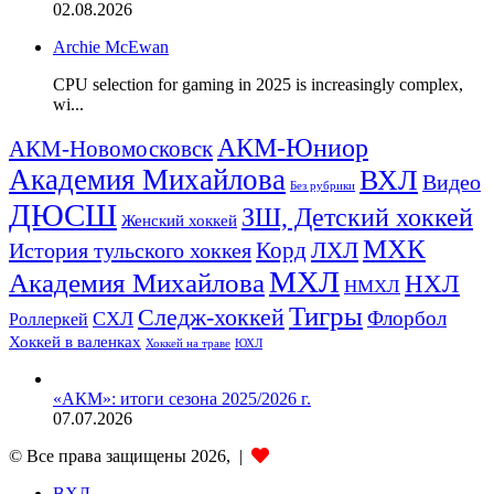
02.08.2026
Archie McEwan
CPU selection for gaming in 2025 is increasingly complex,
wi...
АКМ-Юниор
АКМ-Новомосковск
Академия Михайлова
ВХЛ
Видео
Без рубрики
ДЮСШ
ЗШ, Детский хоккей
Женский хоккей
МХК
ЛХЛ
История тульского хоккея
Корд
МХЛ
Академия Михайлова
НХЛ
НМХЛ
Тигры
Следж-хоккей
Флорбол
СХЛ
Роллеркей
Хоккей в валенках
ЮХЛ
Хоккей на траве
«АКМ»: итоги сезона 2025/2026 г.
07.07.2026
© Все права защищены 2026, |
ВХЛ