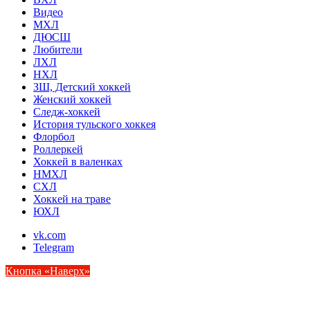
Видео
МХЛ
ДЮСШ
Любители
ЛХЛ
НХЛ
ЗШ, Детский хоккей
Женский хоккей
Следж-хоккей
История тульского хоккея
Флорбол
Роллеркей
Хоккей в валенках
НМХЛ
СХЛ
Хоккей на траве
ЮХЛ
vk.com
Telegram
Кнопка «Наверх»