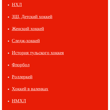
НХЛ
ЗШ, Детский хоккей
Женский хоккей
Следж-хоккей
История тульского хоккея
Флорбол
Роллеркей
Хоккей в валенках
НМХЛ