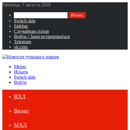
Пятница, 7 августа 2026
Искать
Switch skin
Sidebar
Случайная статья
Войти / Зарегистрироваться
Telegram
vk.com
Меню
Искать
Switch skin
Войти
ВХЛ
Видео
МХЛ