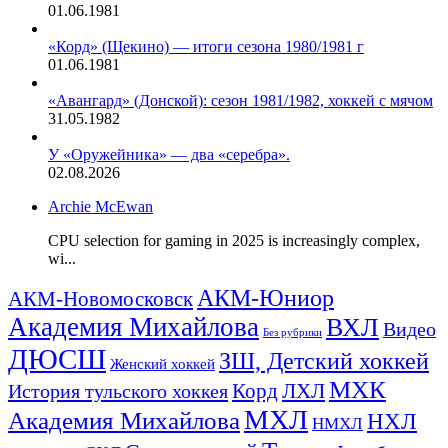
01.06.1981
«Корд» (Щекино) — итоги сезона 1980/1981 г
01.06.1981
«Авангард» (Донской): сезон 1981/1982, хоккей с мячом
31.05.1982
У «Оружейника» — два «серебра».
02.08.2026
Archie McEwan
CPU selection for gaming in 2025 is increasingly complex,
wi...
АКМ-Юниор
АКМ-Новомосковск
Академия Михайлова
ВХЛ
Видео
Без рубрики
ДЮСШ
ЗШ, Детский хоккей
Женский хоккей
МХК
ЛХЛ
История тульского хоккея
Корд
МХЛ
Академия Михайлова
НХЛ
НМХЛ