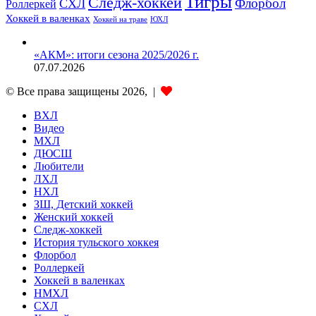
Тигры
Следж-хоккей
Флорбол
СХЛ
Роллеркей
Хоккей в валенках
ЮХЛ
Хоккей на траве
«АКМ»: итоги сезона 2025/2026 г.
07.07.2026
© Все права защищены 2026, |
ВХЛ
Видео
МХЛ
ДЮСШ
Любители
ЛХЛ
НХЛ
ЗШ, Детский хоккей
Женский хоккей
Следж-хоккей
История тульского хоккея
Флорбол
Роллеркей
Хоккей в валенках
НМХЛ
СХЛ