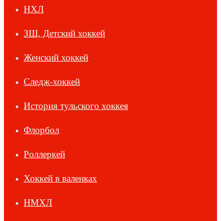
НХЛ
ЗШ, Детский хоккей
Женский хоккей
Следж-хоккей
История тульского хоккея
Флорбол
Роллеркей
Хоккей в валенках
НМХЛ