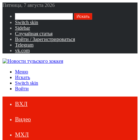
Пятница, 7 августа 2026
Искать
Switch skin
Sidebar
Случайная статья
Войти / Зарегистрироваться
Telegram
vk.com
Меню
Искать
Switch skin
Войти
ВХЛ
Видео
МХЛ