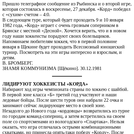
Пришло телеграфное сообщение из Рыбинска и о второй игре,
которая состоялась в воскресенье, 27 декабря. «Корд» победил
с «сухим» счетом – 4:0.
В следующем туре, который будет проходить 9 и 10 января
1982 года, «Корд» играет с очень грозным соперником в
Брянске с местной «Десной». Хочется верить, что и в новом
году наши хоккеисты порадуют своих болельщиков.
Напоминаем любителям хоккея, что в первой половине
января в Щекине будет проходить Всесоюзный юношеский
турнир. Посмотреть на эти игры интересно и взрослым, и
детям.
В. БРОМБЕРГ.
ЗНАМЯ КОММУНИЗМА [Щёкино]. 30.12.1981
ЛИДИРУЮТ ХОККЕИСТЫ «КОРДА»
Набирают ход игры чемпионата страны по хоккею с шайбой.
В первой зоне класса «Б» третий год участвуют и наши
ледовые бойцы. После шести туров они набрали 22 очка и
занимают сейчас лидирующее место в своей зоне.
Незадолго до Нового года «кордовцы» возвратились из турне
по городам команд-соперниц, а затем встретились на своем
поле со спортсменами из вологодского «Спартака». Нельзя
оказать, что игра отличалась острыми комбинационными
схватками, но принесла опять-таки победу «Корду». После