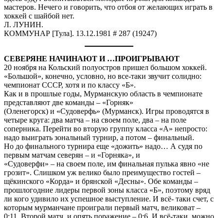
мастеров. Нечего и говорить, что отбоя от желающих играть в
хоккей с шайбой нет.
Л. ЛУНИН.
КОММУНАР [Тула]. 13.12.1981 # 287 (19247)
СЕВЕРЯНЕ НАЧИНАЮТ И …ПРОИГРЫВАЮТ
20 ноября на Кольский полуостров пришел большом хоккей.
«Большой», конечно, условно, но все-таки звучит солидно:
чемпионат СССР, хотя и по классу «Б».
Как и в прошлые годы, Мурманскую область в чемпионате
представляют две команды – «Горняк»
(Оленегорск) и «Судоверфь» (Мурманск). Игры проводятся в
четыре круга: два матча – на своем поле, два – на поле
соперника. Перейти во вторую группу класса «А» непросто:
надо выиграть зональный турнир, а потом – финальный.
Но до финального турнира еще «дожить» надо… А судя по
первым матчам северян – и «Горняка», и
«Судоверфи» – на своем поле, им финальная пулька явно «не
грозит». Слишком уж велико было преимущество гостей –
щёкинского «Корда» и брянской «Десны». Обе команды –
прошлогодние лидеры первой зоны класса «Б», поэтому вряд
ли кого удивило их успешное выступление. И всё- таки счет, с
которым мурманчане проиграли первый матч, великоват –
0:11. Второй матч, и опять поражение – 0:6. И всё-таки, можно