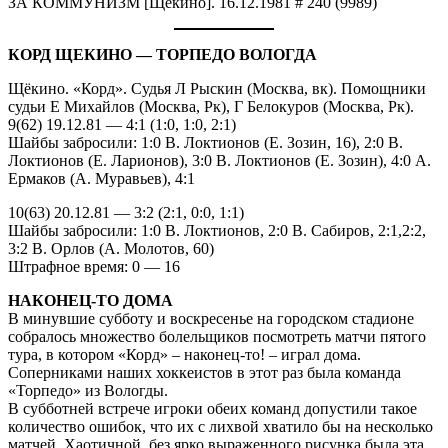
ЗА КОММУНИЗМ [Щёкино]. 16.12.1981 # 240 (9989)
КОРД ЩЕКИНО — ТОРПЕДО ВОЛОГДА
Щёкино. «Корд». Судья Л Рыскин (Москва, вк). Помощники
судьи Е Михайлов (Москва, Рк), Г Белокуров (Москва, Рк).
9(62) 19.12.81 — 4:1 (1:0, 1:0, 2:1)
Шайбы забросили: 1:0 В. Локтионов (Е. Зозин, 16), 2:0 В.
Локтионов (Е. Ларионов), 3:0 В. Локтионов (Е. Зозин), 4:0 А.
Ермаков (А. Муравьев), 4:1
10(63) 20.12.81 — 3:2 (2:1, 0:0, 1:1)
Шайбы забросили: 1:0 В. Локтионов, 2:0 В. Сабиров, 2:1,2:2,
3:2 В. Орлов (А. Молотов, 60)
Штрафное время: 0 — 16
НАКОНЕЦ-ТО ДОМА
В минувшие субботу и воскресенье на городском стадионе
собралось множество болельщиков посмотреть матчи пятого
тура, в котором «Корд» – наконец-то! – играл дома.
Соперниками наших хоккеистов в этот раз была команда
«Торпедо» из Вологды.
В субботней встрече игроки обеих команд допустили такое
количество ошибок, что их с лихвой хватило бы на несколько
матчей. Хаотичной, без ярко выраженного рисунка была эта