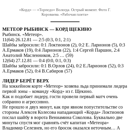
«Корд» — «Торпедо» Вологда. Острый момент. Фото Г.
Короваева. «Рабочая газета»
МЕТЕОР РЫБИНСК — КОРД ЩЕКИНО
Рыбинск. «Метеор».
11(64) 26.12.81 — 2:5 (0:3, 0:1, 2:1)
Шайбы забросили: 0:1 Локтионов (2), 0:2 Е. Ларионов (5), 0:3
А.Ермаков (19), 0:4 Ларионов (22), 1:4 Сергей Паршин, 2:4
Анатолий Масленников, 2:5 … (59)
12(64) 27.12.81 — 0:4 (0:0, 0:1, 0:3)
Шайбы забросили: 0:1 В.Орлов (24), 0:2 Е.Ларионов (52), 0:3
А.Ермаков (52), 0:4 В.Сабиров (57)
ЛИДЕР БЕРЁТ ВЕРХ
На хоккейном корте «Метеор» хозяева льда принимали лидера
первой зоны – команду «Корд» из г. Щекино.
Как и подобает лидеру, гости провели первый матч очень
собранно и агрессивно.
Не прошло и двух минут, как при явном попустительстве со
стороны Алексея Колесова нападающий «Корда» Локтионов
послал шайбу в ворота Вениамина Соколова. Буквально две
минуты спустя мог сравнять счёт капитан «Метеора»
Владимир Селезнев, но его бросок оказался неточным… А