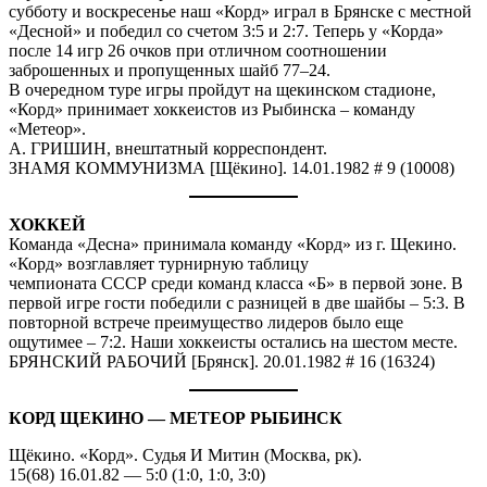
субботу и воскресенье наш «Корд» играл в Брянске с местной
«Десной» и победил со счетом 3:5 и 2:7. Теперь у «Корда»
после 14 игр 26 очков при отличном соотношении
заброшенных и пропущенных шайб 77–24.
В очередном туре игры пройдут на щекинском стадионе,
«Корд» принимает хоккеистов из Рыбинска – команду
«Метеор».
А. ГРИШИН, внештатный корреспондент.
ЗНАМЯ КОММУНИЗМА [Щёкино]. 14.01.1982 # 9 (10008)
ХОККЕЙ
Команда «Десна» принимала команду «Корд» из г. Щекино.
«Корд» возглавляет турнирную таблицу
чемпионата СССР среди команд класса «Б» в первой зоне. В
первой игре гости победили с разницей в две шайбы – 5:3. В
повторной встрече преимущество лидеров было еще
ощутимее – 7:2. Наши хоккеисты остались на шестом месте.
БРЯНСКИЙ РАБОЧИЙ [Брянск]. 20.01.1982 # 16 (16324)
КОРД ЩЕКИНО — МЕТЕОР РЫБИНСК
Щёкино. «Корд». Судья И Митин (Москва, рк).
15(68) 16.01.82 — 5:0 (1:0, 1:0, 3:0)