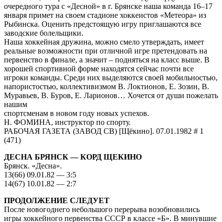
очередного тура с «Десной» в г. Брянске наша команда 16–17
января примет на своем стадионе хоккеистов «Метеора» из
Рыбинска. Оценить предстоящую игру приглашаются все
заводские болельщики.
Наша хоккейная дружина, можно смело утверждать, имеет
реальные возможности при отличной игре претендовать на
первенство в финале, а значит – подняться на класс выше. В
хорошей спортивной форме находятся сейчас почти все
игроки команды. Среди них выделяются своей мобильностью,
напористостью, коллективизмом В. Локтионов, Е. Зозин, В.
Муравьев, В. Буров, Е. Ларионов… Хочется от души пожелать
нашим
спортсменам в новом году новых успехов.
Н. ФОМИНА, инструктор по спорту.
РАБОЧАЯ ГАЗЕТА (ЗАВОД СВ) [Щёкино]. 07.01.1982 # 1
(471)
ДЕСНА БРЯНСК — КОРД ЩЕКИНО
Брянск. «Десна».
13(66) 09.01.82 — 3:5
14(67) 10.01.82 — 2:7
ПРОДОЛЖЕНИЕ СЛЕДУЕТ
После новогоднего небольшого перерыва возобновились
игры хоккейного первенства СССР в классе «Б». В минувшие