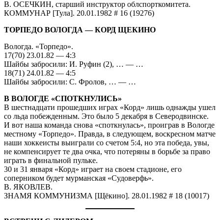
В. ОСЕЧКИН, старший инструктор облспорткомитета.
КОММУНАР [Тула]. 20.01.1982 # 16 (19276)
ТОРПЕДО ВОЛОГДА — КОРД ЩЕКИНО
Вологда. «Торпедо».
17(70) 23.01.82 — 4:3
Шайбы забросили: И. Руфин (2), … — …
18(71) 24.01.82 — 4:5
Шайбы забросили: С. Фролов, … — …
В ВОЛОГДЕ «СПОТКНУЛИСЬ»
В шестнадцати прошедших играх «Корд» лишь однажды ушел
со льда побежденным. Это было 5 декабря в Северодвинске.
И вот наша команда снова «споткнулась», проиграв в Вологде
местному «Торпедо». Правда, в следующем, воскресном матче
наши хоккеисты выиграли со счетом 5:4, но эта победа, увы,
не компенсирует те два очка, что потеряны в борьбе за право
играть в финальной пульке.
30 и 31 января «Корд» играет на своем стадионе, его
соперником будет мурманская «Судоверфь».
В. ЯКОВЛЕВ.
ЗНАМЯ КОММУНИЗМА [Щёкино]. 28.01.1982 # 18 (10017)