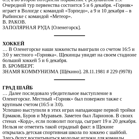
Очередной тур первенства состоится 5 и 6 декабря. «Горняк»
играет в Вологде с командой «Торпедо», а 9 и 10 декабря – в
Рыбинске с командой «Метеор».
В. РАКОВ.
ЗАПОЛЯРНАЯ РУДА [Оленегорск].
ХОККЕЙ
… В Оленегорске наши хоккеисты выиграли со счетом 16:5 и
3:0 у местного «Горняка». Щекинцы увидят на своем стадионе
большой хоккей 5 и 6 декабря.
В. БРОМБЕРГ.
ЗНАМЯ КОММУНИЗМА [Щёкино]. 28.11.1981 # 229 (9978)
ГРАД ШАЙБ
… Далее последовало убедительное выступление в
Оленегорске. Местный «Горняк» был повержен также с
крупным счетом (16:5 и 3:0).
Успешно выступили в этих играх нападающие первой тройки
Ермаков, Буров и Муравьев. Заметен был Ларионов. В своих
стенах «Корд», если позволит погода, сыграет 19 и 20 декабря.
Нельзя не отметить такой отрадный факт: в Щекине
открылась детская спортивная школа по хоккею с шайбой.
Здесь будут воспитываться молодые игроки для команды