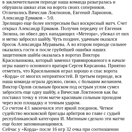
в заключительном периоде наша команда разыгралась и
обрушила шквал атак на ворота своих соперников.
Отличились Вячеслав Локтионов, Евгений Ларионов,
Александр Ермаков – 5:0.
Зрелищно еще более интересным был воскресный матч. Счет
открыл Александр Ермаков. Получив передачу от Евгения
Зюзина, он обвел двух нападающих «Метеора», убежал от них
и метко забросил шайбу. Чуть позднее, удачным оказался
бросок Александра Муравьева. А во втором периоде сильнее
оказались гости и после грубейшей ошибки наших
защитников шайба оказалась в воротах Виктора
Красильникова, который заменил травмированного в начале
игры нашего основного вратаря Сергея Кирсанова. Приятно
отметить, что Красильников играл хорошо и спас ворота
«Корда» от многих неприятностей. В третьем периоде, вся
наша команда играла дружно, свежо, с большим желанием.
Виктор Орлов сильным броском под острым углом сумел
забросить еще одну шайбу, а Вячеслав Локтионов как бы
поставил точку в этом матче красивым сольным проходом
через всю площадку и точным ударом.
Со счетом 4:1 закончился этот яркий поединок. Четкое
судейство московской бригады арбитров во главе с судьей
республиканской категории И. Митиным сделало эти матчи
еще более запоминающимися.
Сейчас у «Корда» после 16 игр 32 очка при соотношении