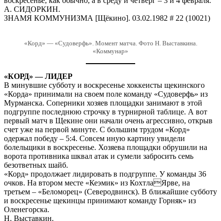
воскресенье, как обычно, а в среду и четверг – 3 и 4 февраля.
А. СИДОРКИН.
ЗНАМЯ КОММУНИЗМА [Щёкино]. 03.02.1982 # 22 (10021)
«Корд» — «Судоверфь». Момент матча. Фото Н. Выставкина.
«Коммунар»
«КОРД» — ЛИДЕР
В минувшие субботу и воскресенье хоккеисты щекинского
«Корда» принимали на своем поле команду «Судоверфь» из
Мурманска. Соперники хозяев площадки занимают в этой
подгруппе последнюю строчку в турнирной таблице. А вот
первый матч в Щекине они начали очень агрессивно, открыв
счет уже на первой минуте. С большим трудом «Корд»
одержал победу – 5:4. Совсем иную картину увидели
болельщики в воскресенье. Хозяева площадки обрушили на
ворота противника шквал атак и сумели забросить семь
безответных шайб.
«Корд» продолжает лидировать в подгруппе. У команды 36
очков. На втором месте «Кеэмик» из КохтлаЯрве, на
третьем – «Беломорец» (Северодвинск). В ближайшие субботу
и воскресенье щекинцы принимают команду Горняк» из
Оленегорска.
Н. Выставкин.