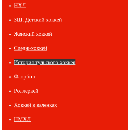
НХЛ
ЗШ, Детский хоккей
Женский хоккей
Следж-хоккей
История тульского хоккея
Флорбол
Роллеркей
Хоккей в валенках
НМХЛ