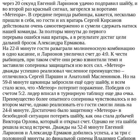
через 20 секунд Евгений Ларионов удачно подправил шайбу, и
во второй раз красный сигнал, загорелся за воротами
«Метеора». В середине периода рыбинцы, кажется, несколько
пришли в себя, но гости и их вратарь Сергей Кирсанов
действовали очень самоотверженно и сумели сдержать натиск
нашей команды. За полторы минуты до первого
перерыва ошибся наш вратарь, а в результате достиг цели
дальний бросок Александра Ермакова.
На 22-й минуте гости разыграли молниеносную комбинацию
в одно касание, и Ларионов увеличил счет до 4:0. К чести
рыбинцев, при таком счёте они резко взвинтили темп и
заставили соперника защищаться изо всех сил. «Метеор»
дважды успешно реализовал численное преимущество –
отличились Сергей Паршин и Анатолий Масленников. Но на
59-й минуте щекинцы забросили ещё одну шайбу, и всем
стало ясно, что «Метеор» потерпит поражение. Победив со
счетом 5:2. лидер вписал в турнирную таблицу еще два очка.
Преимущество более опытного соперника чувствовалось и во
втором матче, однако реализовать его гости смогли лишь на
24-й минуте. Достаточно было защитнику «Метеора» в
безобидной ситуации потерять шайбу, как она стала добычей
Виктора Орлова, который и открыл счет. Однако не эта шайба
решила исход встречи. Дважды на 52-й минуте Евгений
Ларионов и Александр Ермаков добились успеха, а за три с
половиной минуты до финальной сирены Владимир Сабиров