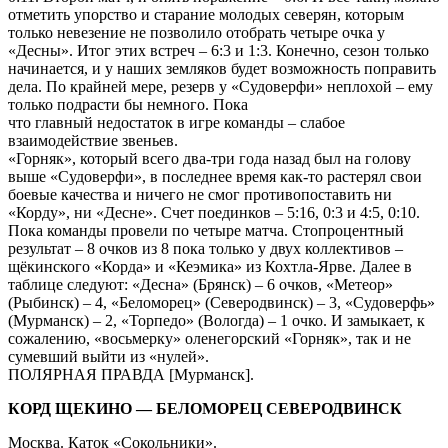
отметить упорство и старание молодых северян, которым
только невезение не позволило отобрать четыре очка у
«Десны». Итог этих встреч – 6:3 и 1:3. Конечно, сезон только
начинается, и у наших земляков будет возможность поправить
дела. По крайней мере, резерв у «Судоверфи» неплохой – ему
только подрасти бы немного. Пока
что главный недостаток в игре команды – слабое
взаимодействие звеньев.
«Горняк», который всего два-три года назад был на голову
выше «Судоверфи», в последнее время как-то растерял свои
боевые качества и ничего не смог противопоставить ни
«Корду», ни «Десне». Счет поединков – 5:16, 0:3 и 4:5, 0:10.
Пока команды провели по четыре матча. Стопроцентный
результат – 8 очков из 8 пока только у двух коллективов –
щёкинского «Корда» и «Кеэмика» из Кохтла-Ярве. Далее в
таблице следуют: «Десна» (Брянск) – 6 очков, «Метеор»
(Рыбинск) – 4, «Беломорец» (Северодвинск) – 3, «Судоверфь»
(Мурманск) – 2, «Торпедо» (Вологда) – 1 очко. И замыкает, к
сожалению, «восьмерку» оленегорский «Горняк», так и не
сумевший выйти из «нулей».
ПОЛЯРНАЯ ПРАВДА [Мурманск].
КОРД ЩЕКИНО — БЕЛОМОРЕЦ СЕВЕРОДВИНСК
Москва. Каток «Сокольники».