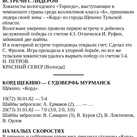
ВСТРЕЧИ С ЛИДЕРОМ
Хоккеисты вологодского «Торпедо», выступающие в
чемпионате страны среди коллективов класса «Б», принимали
лидера своей зоны – «Корд» из города Щекино Тульской
области.
Вологжане уверенно провели первую встречу и добились
заслуженной победы со счетом 4:3. Отличился И. Руфин,
забивший две шайбы.
И в повторной встрече торпедовцы открыли счет. Сделал это
С. Фролов. Игра проходила в упорной борьбе, но все же
тульским хоккеистам удалось вырвать победу со счетом 5:4.
Н. ПЕТРОВ.
КРАСНЫЙ СЕВЕР [Вологда].
КОРД ЩЕКИНО — СУДОВЕРФЬ МУРМАНСК
Щёкино. «Корд».
19(72) 30.01.82 — 5:4
Шайбы забросили: А. Ермаков (2), … — …
20(73) 31.01.82 — 7:0 (3:0, 2:0, 3:0)
Шайбы забросили: В. Самарин (3), В. Буров (2), В. Локтионов,
В. Орлов
НА МАЛЫХ СКОРОСТЯХ
В пятницу и субботним утром весь персонал стадиона «Корд»