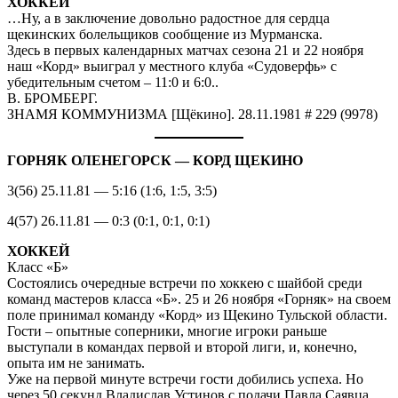
ХОККЕЙ
…Ну, а в заключение довольно радостное для сердца
щекинских болельщиков сообщение из Мурманска.
Здесь в первых календарных матчах сезона 21 и 22 ноября
наш «Корд» выиграл у местного клуба «Судоверфь» с
убедительным счетом – 11:0 и 6:0..
В. БРОМБЕРГ.
ЗНАМЯ КОММУНИЗМА [Щёкино]. 28.11.1981 # 229 (9978)
ГОРНЯК ОЛЕНЕГОРСК — КОРД ЩЕКИНО
3(56) 25.11.81 — 5:16 (1:6, 1:5, 3:5)
4(57) 26.11.81 — 0:3 (0:1, 0:1, 0:1)
ХОККЕЙ
Класс «Б»
Состоялись очередные встречи по хоккею с шайбой среди
команд мастеров класса «Б». 25 и 26 ноября «Горняк» на своем
поле принимал команду «Корд» из Щекино Тульской области.
Гости – опытные соперники, многие игроки раньше
выступали в командах первой и второй лиги, и, конечно,
опыта им не занимать.
Уже на первой минуте встречи гости добились успеха. Но
через 50 секунд Владислав Устинов с подачи Павла Саявца