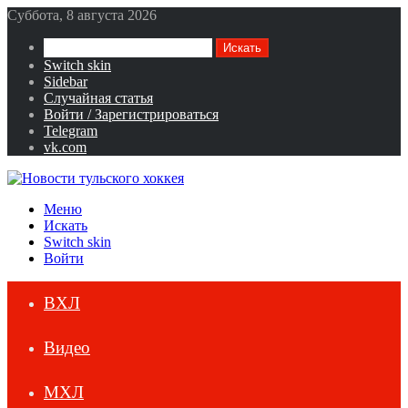
Суббота, 8 августа 2026
Искать
Switch skin
Sidebar
Случайная статья
Войти / Зарегистрироваться
Telegram
vk.com
Меню
Искать
Switch skin
Войти
ВХЛ
Видео
МХЛ