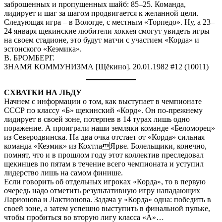
заброшенных и пропущенных шайб: 85–25. Команда,
лидирует и шаг за шагом продвигается к желанной цели.
Следующая игра – в Вологде, с местным «Торпедо». Ну, а 23–
24 января щекинские любители хоккея смогут увидеть игры
на своем стадионе, это будут матчи с участием «Корда» и
эстонского «Кеэмика».
В. БРОМБЕРГ.
ЗНАМЯ КОММУНИЗМА [Щёкино]. 20.01.1982 #12 (10011)
СХВАТКИ НА ЛЬДУ
Начнем с информации о том, как выступает в чемпионате
СССР по классу «Б» щекинский «Корд». Он по-прежнему
лидирует в своей зоне, потерпев в 14 турах лишь одно
поражение. А проиграли наши земляки команде «Беломорец»
из Северодвинска. На два очка отстает от «Корда» сильная
команда «Кеэмик» из КохтлаЯрве. Болельщики, конечно,
помнят, что и в прошлом году этот коллектив преследовал
щекинцев по пятам в течение всего чемпионата и уступил
лидерство лишь на самом финише.
Если говорить об отдельных игроках «Корда», то в первую
очередь надо отметить результативную игру нападающих
Ларионова и Лактионова. Задача у «Корда» одна: победить в
своей зоне, а затем успешно выступить в финальной пульке,
чтобы пробиться во вторую лигу класса «А»…