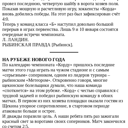
провел последнюю, четвертую шайбу в ворота хозяев поля.
Показав мощную и расчетливую игру, хоккеисты «Корда»
вновь добились победы. На этот раз был зафиксирован счёт
4:0.
Теперь у команд класса «Б» наступил довольно большой
перерыв в играх первенства. Лишь 9 и 10 января состоятся
очередные встречи чемпионата.
Л. ЛАНДИН.
РЫБИНСКАЯ ПРАВДА [Рыбинск].
НА РУБЕЖЕ НОВОГО ГОДА
По календарю чемпионата «Корду» пришлось последние
матчи этого года играть на чужом стадионе и с самым
«серьезным» соперником, одним из лидеров турнира –
рыбинским «Метеором». Откровенно говоря, многие
щекинские болельщики думали, что наша команда
«споткнется» на этом рубеже. «Корд» с честью справился с
трудной задачей и победил рыбинскую команду в обоих
матчах. В первом из них хозяева площадки оказали гостям из
Щекина упорное сопротивление, в стартовом периоде
атаковали больше и острее.
И дважды поразили цель. А наши ребята пять раз зажигали
красный свет за воротами своих соперников. Матч закончился
со счетом 2:5.