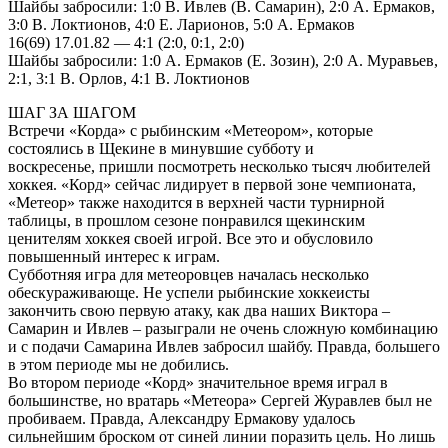
Шайбы забросили: 1:0 В. Ивлев (В. Самарин), 2:0 А. Ермаков,
3:0 В. Локтионов, 4:0 Е. Ларионов, 5:0 А. Ермаков
16(69) 17.01.82 — 4:1 (2:0, 0:1, 2:0)
Шайбы забросили: 1:0 А. Ермаков (Е. Зозин), 2:0 А. Муравьев,
2:1, 3:1 В. Орлов, 4:1 В. Локтионов
ШАГ ЗА ШАГОМ
Встречи «Корда» с рыбинским «Метеором», которые
состоялись в Щекине в минувшие субботу и
воскресенье, пришли посмотреть несколько тысяч любителей
хоккея. «Корд» сейчас лидирует в первой зоне чемпионата,
«Метеор» также находится в верхней части турнирной
таблицы, в прошлом сезоне понравился щекинским
ценителям хоккея своей игрой. Все это и обусловило
повышенный интерес к играм.
Субботняя игра для метеоровцев началась несколько
обескураживающе. Не успели рыбинские хоккеисты
закончить свою первую атаку, как два наших Виктора –
Самарин и Ивлев – разыграли не очень сложную комбинацию
и с подачи Самарина Ивлев забросил шайбу. Правда, большего
в этом периоде мы не добились.
Во втором периоде «Корд» значительное время играл в
большинстве, но вратарь «Метеора» Сергей Журавлев был не
пробиваем. Правда, Александру Ермакову удалось
сильнейшим броском от синей линии поразить цель. Но лишь