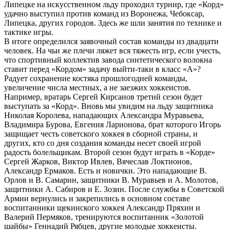
Липецке на искусственном льду проходил турнир, где «Корд»
удачно выступил против команд из Воронежа, Чебоксар,
Липецка, других городов. Здесь же шли занятия по технике и
тактике игры.
В итоге определился заявочный состав команды из двадцати
человек. На чьи же плечи ляжет вся тяжесть игр, если учесть,
что спортивный коллектив завода синтетического волокна
ставит перед «Кордом» задачу выйти-таки в класс «А»?
Радует сохранение костяка прошлогодней команды,
увеличение числа местных, а не заезжих хоккеистов.
Например, вратарь Сергей Кирсанов третий сезон будет
выступать за «Корд». Вновь мы увидим на льду защитника
Николая Королева, нападающих Александра Муравьева,
Владимира Бурова, Евгения Ларионова, брат которого Игорь
защищает честь советского хоккея в сборной страны, и
других, кто со дня создания команды несет своей игрой
радость болельщикам. Второй сезон будут играть в «Корде»
Сергей Жарков, Виктор Ивлев, Вячеслав Локтионов,
Александр Ермаков. Есть и новички. Это нападающие В.
Орлов и В. Самарин, защитники В. Муравьев и А. Молотов,
защитники А. Сабиров и Е. Зозин. После службы в Советской
Армии вернулись и закрепились в основном составе
воспитанники щекинского хоккея Александр Пряхин и
Валерий Пермяков, тренируются воспитанник «Золотой
шайбы» Геннадий Рябцев, другие молодые хоккеисты.