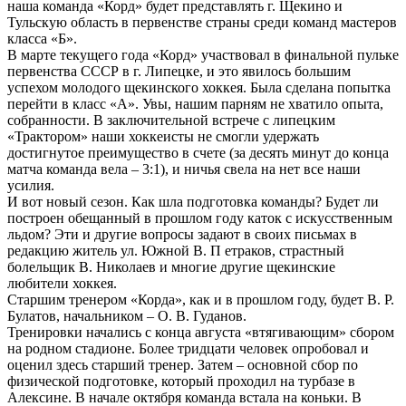
наша команда «Корд» будет представлять г. Щекино и
Тульскую область в первенстве страны среди команд мастеров
класса «Б».
В марте текущего года «Корд» участвовал в финальной пульке
первенства СССР в г. Липецке, и это явилось большим
успехом молодого щекинского хоккея. Была сделана попытка
перейти в класс «А». Увы, нашим парням не хватило опыта,
собранности. В заключительной встрече с липецким
«Трактором» наши хоккеисты не смогли удержать
достигнутое преимущество в счете (за десять минут до конца
матча команда вела – 3:1), и ничья свела на нет все наши
усилия.
И вот новый сезон. Как шла подготовка команды? Будет ли
построен обещанный в прошлом году каток с искусственным
льдом? Эти и другие вопросы задают в своих письмах в
редакцию житель ул. Южной В. П етраков, страстный
болельщик В. Николаев и многие другие щекинские
любители хоккея.
Старшим тренером «Корда», как и в прошлом году, будет В. Р.
Булатов, начальником – О. В. Гуданов.
Тренировки начались с конца августа «втягивающим» сбором
на родном стадионе. Более тридцати человек опробовал и
оценил здесь старший тренер. Затем – основной сбор по
физической подготовке, который проходил на турбазе в
Алексине. В начале октября команда встала на коньки. В