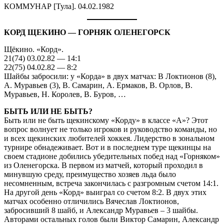
КОММУНАР [Тула]. 04.02.1982
КОРД ЩЕКИНО — ГОРНЯК ОЛЕНЕГОРСК
Щёкино. «Корд».
21(74) 03.02.82 — 14:1
22(75) 04.02.82 — 8:2
Шайбы забросили: у «Корда» в двух матчах: В Локтионов (8),
А. Муравьев (3), В. Самарин, А. Ермаков, В. Орлов, В.
Муравьев, Н. Королев, В. Буров, …
БЫТЬ ИЛИ НЕ БЫТЬ?
Быть или не быть щекинскому «Корду» в классе «А»? Этот
вопрос волнует не только игроков и руководство команды, но
и всех щекинских любителей хоккея. Лидерство в зональном
турнире обнадеживает. Вот и в последнем туре щекинцы на
своем стадионе добились убедительных побед над «Горняком»
из Оленегорска. В первом из матчей, который проходил в
минувшую среду, преимущество хозяев льда было
несомненным, встреча закончилась с разгромным счетом 14:1.
На другой день «Корд» выиграл со счетом 8:2. В двух этих
матчах особенно отличились Вячеслав Локтионов,
забросивший 8 шайб, и Александр Муравьев – 3 шайбы.
Авторами остальных голов были Виктор Самарин, Александр