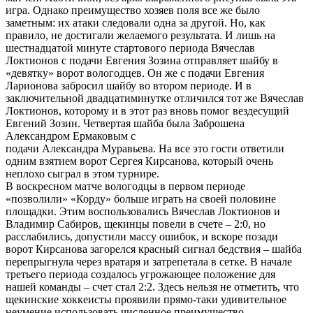
игра. Однако преимущество хозяев поля все же было
заметным: их атаки следовали одна за другой. Но, как
правило, не достигали желаемого результата. И лишь на
шестнадцатой минуте стартового периода Вячеслав
Локтионов с подачи Евгения Зозина отправляет шайбу в
«девятку» ворот вологодцев. Он же с подачи Евгения
Ларионова забросил шайбу во втором периоде. И в
заключительной двадцатиминутке отличился тот же Вячеслав
Локтионов, которому и в этот раз вновь помог вездесущий
Евгений Зозин. Четвертая шайба была Заброшена
Александром Ермаковым с
подачи Александра Муравьева. На все это гости ответили
одним взятием ворот Сергея Кирсанова, который очень
неплохо сыграл в этом турнире.
В воскресном матче вологодцы в первом периоде
«позволили» «Корду» больше играть на своей половине
площадки. Этим воспользовались Вячеслав Локтионов и
Владимир Сабиров, щекинцы повели в счете – 2:0, но
расслабились, допустили массу ошибок, и вскоре позади
ворот Кирсанова загорелся красный сигнал бедствия – шайба
перепрыгнула через вратаря и затрепетала в сетке. В начале
третьего периода создалось угрожающее положение для
нашей команды – счет стал 2:2. Здесь нельзя не отметить, что
щекинские хоккеисты проявили прямо-таки удивительное
неумение использовать численное преимущество.