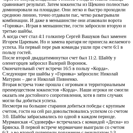
сравнивает результат. Затем хоккеисты из Щекино полностью
доминировали на площадке. Они легко и быстро проходили
среднюю линию, точно отдавали пас, четко разыгрывали
комбинации. И даже в меньшинстве они атаковали ворота
«Горняка». Играя в меньшинстве, гости забросили вторую и
третью шайбы.
А когда счет стал 4:1 голкипер Сергей Вашуков был заменен
Игорем Царевым. Но и замена вратаря не принесла желаемого
успеха. На первый пере рыв команды ушли при счете 6:1 в
пользу гостей.
После второй двадцатиминутки счет был 11:2. Шайбу у
оленегорцев забросил Валерий Воронюк.
Окончательный счет встречи 16:5 в пользу «Корда».
Следующие три шайбы у «Горняка» забросили: Николай
Матурин – две и Николай Пивненко.
Вторая встреча тоже прошла с игровым и территориальным
преимуществом хоккеистов «Корда». Наши игроки не смогли
оказать им достойного сопротивления, хотя в пяти случаях
могли бы добиться успеха.
Несмотря на большие старания добиться победы с крупным
счетом, гости на сей раз довольствовались успехом со счетом
3:0. Шайбы забрасывались по одной в каждом периоде.
Мурманская «Судоверфь» встречалась с командой «Десна» из
Брянска. В первой встрече мурманчане выиграли со счетом
6:3, а во второй потерпели поражение с результатом 1:3.