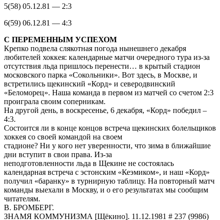
5(58) 05.12.81 — 2:3
6(59) 06.12.81 — 4:3
С ПЕРЕМЕННЫМ УСПЕХОМ
Крепко подвела слякотная погода нынешнего декабря
любителей хоккея: календарные матчи очередного тура из-за
отсутствия льда пришлось перенести… в крытый стадион
московского парка «Сокольники». Вот здесь, в Москве, и
встретились щекинский «Корд» и северодвинский
«Беломорец». Наша команда в первом из матчей со счетом 2:3
проиграла своим соперникам.
На другой день, в воскресенье, 6 декабря, «Корд» победил –
4:3.
Состоится ли в конце концов встреча щекинских болельщиков
хоккея со своей командой на своем
стадионе? Ни у кого нет уверенности, что зима в ближайшие
дни вступит в свои права. Из-за
неподготовленности льда в Щекине не состоялась
календарная встреча с эстонским «Кеэмиком», и наш «Корд»
получил «баранку» в турнирную таблицу. На повторный матч
команды выехали в Москву, и о его результатах мы сообщим
читателям.
В. БРОМБЕРГ.
ЗНАМЯ КОММУНИЗМА [Щёкино]. 11.12.1981 # 237 (9986)