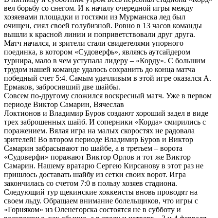
вел борьбу со снегом. И к началу очередной игры между
хозяевами площадки и гостями из Мурманска лед был
очищен, сиял своей голубизной. Ровно в 13 часов команды
вышли к красной линии и поприветствовали друг друга.
Матч начался, и зрители стали свидетелями упорного
поединка, в котором «Судоверфь», являясь аутсайдером
турнира, мало в чем уступала лидеру – «Корду». С большим
трудом нашей команде удалось сохранить до конца матча
победный счет 5:4. Самым удачливым в этой игре оказался А.
Ермаков, забросивший две шайбы.
Совсем по-другому сложился воскресный матч. Уже в первом
периоде Виктор Самарин, Вячеслав
Локтионов и Владимир Буров создают хороший задел в виде
трех заброшенных шайб. И соперники «Корда» смирились с
поражением. Вялая игра на малых скоростях не радовала
зрителей! Во втором периоде Владимир Буров и Виктор
Самарин забрасывают по шайбе, а в третьем – ворота
«Судоверфи» поражают Виктор Орлов и тот же Виктор
Самарин. Нашему вратарю Сергею Кирсанову в этот раз не
пришлось доставать шайбу из сетки своих ворот. Игра
закончилась со счетом 7:0 в пользу хозяев стадиона.
Следующий тур щекинские хоккеисты вновь проводят на
своем льду. Обращаем внимание болельщиков, что игры с
«Горняком» из Оленегорска состоятся не в субботу и