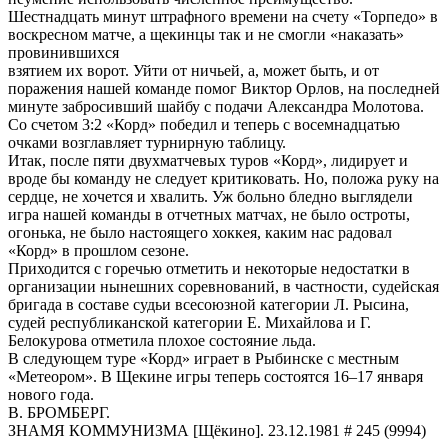
Шестнадцать минут штрафного времени на счету «Торпедо» в
воскресном матче, а щекинцы так и не смогли «наказать»
провинившихся
взятием их ворот. Уйти от ничьей, а, может быть, и от
поражения нашей команде помог Виктор Орлов, на последней
минуте забросивший шайбу с подачи Александра Молотова.
Со счетом 3:2 «Корд» победил и теперь с восемнадцатью
очками возглавляет турнирную таблицу.
Итак, после пяти двухматчевых туров «Корд», лидирует и
вроде бы команду не следует критиковать. Но, положа руку на
сердце, не хочется и хвалить. Уж больно бледно выглядели
игра нашей команды в отчетных матчах, не было остроты,
огонька, не было настоящего хоккея, каким нас радовал
«Корд» в прошлом сезоне.
Приходится с горечью отметить и некоторые недостатки в
организации нынешних соревнований, в частности, судейская
бригада в составе судьи всесоюзной категории Л. Рысина,
судей республиканской категории Е. Михайлова и Г.
Белокурова отметила плохое состояние льда.
В следующем туре «Корд» играет в Рыбинске с местным
«Метеором». В Щекине игры теперь состоятся 16–17 января
нового года.
В. БРОМБЕРГ.
ЗНАМЯ КОММУНИЗМА [Щёкино]. 23.12.1981 # 245 (9994)