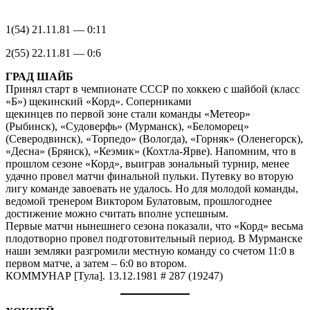
1(54) 21.11.81 — 0:11
2(55) 22.11.81 — 0:6
ГРАД ШАЙБ
Принял старт в чемпионате СССР по хоккею с шайбой (класс
«Б») щекинский «Корд». Соперниками
щекинцев по первой зоне стали команды «Метеор»
(Рыбинск), «Судоверфь» (Мурманск), «Беломорец»
(Северодвинск), «Торпедо» (Вологда), «Горняк» (Оленегорск),
«Десна» (Брянск), «Кеэмик» (Кохтла-Ярве). Напомним, что в
прошлом сезоне «Корд», выиграв зональный турнир, менее
удачно провел матчи финальной пульки. Путевку во вторую
лигу команде завоевать не удалось. Но для молодой команды,
ведомой тренером Виктором Булатовым, прошлогоднее
достижение можно считать вполне успешным.
Первые матчи нынешнего сезона показали, что «Корд» весьма
плодотворно провел подготовительный период. В Мурманске
наши земляки разгромили местную команду со счетом 11:0 в
первом матче, а затем – 6:0 во втором.
КОММУНАР [Тула]. 13.12.1981 # 287 (19247)