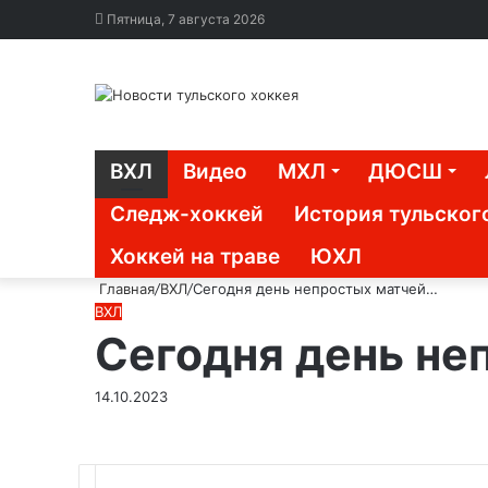
Пятница, 7 августа 2026
ВХЛ
Видео
МХЛ
ДЮСШ
Следж-хоккей
История тульског
Хоккей на траве
ЮХЛ
Главная
/
ВХЛ
/
Сегодня день непростых матчей…
ВХЛ
Сегодня день не
14.10.2023