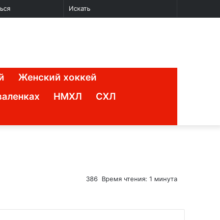
Случайная
Sidebar
Switch
Искать
ься
статья
skin
й
Женский хоккей
валенках
НМХЛ
СХЛ
386
Время чтения: 1 минута