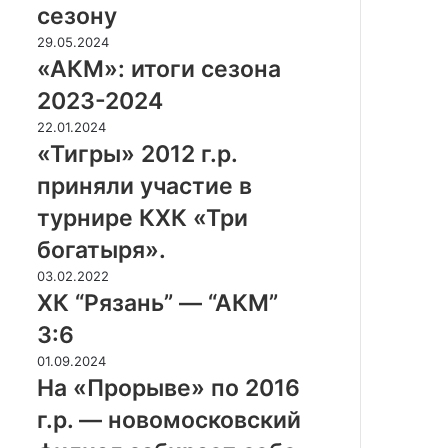
»
сезону
е
п
р
«
29.05.2024
р
в
А
«АКМ»: итоги сезона
о
е
К
д
2023-2024
н
М
о
с
»
«
22.01.2024
л
т
:
Т
«Тигры» 2012 г.р.
ж
в
и
и
а
приняли участие в
о
т
г
е
ш
о
р
турнире КХК «Три
т
к
г
ы
п
богатыря».
о
и
»
о
л
с
2
Х
03.02.2022
д
ь
е
0
К
ХК “Рязань” — “АКМ”
г
н
з
1
“
о
3:6
ы
о
2
Р
т
х
н
г
я
Н
01.09.2024
о
с
а
.
з
а
На «Прорыве» по 2016
в
п
2
р
а
«
к
г.р. — новомосковский
о
0
.
н
П
у
р
2
п
ь
р