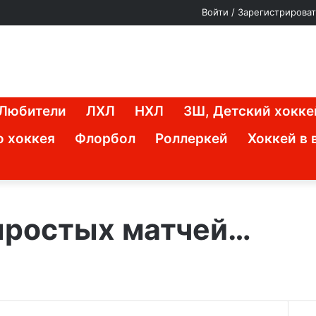
vk.com
Telegram
Войти / Зарегистрироват
Любители
ЛХЛ
НХЛ
ЗШ, Детский хокке
о хоккея
Флорбол
Роллеркей
Хоккей в 
простых матчей…