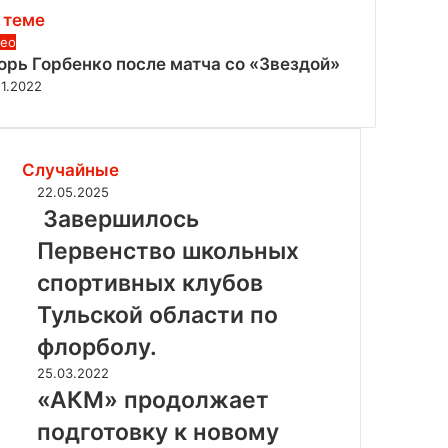
 теме
ео
орь Горбенко после матча со «Звездой»
11.2022
Случайные
22.05.2025
З
Завершилось
а
Первенство школьных
в
е
спортивных клубов
р
Тульской области по
ш
и
флорболу.
л
«
25.03.2022
о
А
«АКМ» продолжает
с
К
ь
подготовку к новому
М
П