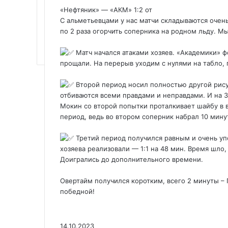
«Нефтяник» — «АКМ» 1:2 от
С альметьевцами у нас матчи складываются очен
по 2 раза огорчить соперника на родном льду. М
Матч начался атаками хозяев. «Академики» фо
прощали. На перерыв уходим с нулями на табло, 
Второй период носил полностью другой рисун
отбиваются всеми правдами и неправдами. И на 3
Мокин со второй попытки проталкивает шайбу в 
период, ведь во втором соперник набрал 10 мину
Третий период получился равным и очень у
хозяева реализовали — 1:1 на 48 мин. Время шло,
Доигрались до дополнительного времени.
Овертайм получился коротким, всего 2 минуты – 
победной!
14.10.2023