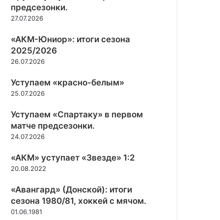
ю
е
предсезонки.
и
щ
п
с
27.07.2026
г
и
о
т
р
х
б
о
«АКМ-Юниор»: итоги сезона
а
м
е
.
л
2025/2026
а
д
«
т
26.07.2026
у
С
ч
н
т
Уступаем «красно-белым»
а
а
р
х
25.07.2026
«
о
в
П
и
Д
Уступаем «Спартаку» в первом
р
т
м
матче предсезонки.
о
е
и
24.07.2026
р
л
т
ы
ь
р
«АКМ» уступает «Звезде» 1:2
в
»
о
20.08.2022
е
(
в
»
М
е
«Авангард» (Донской): итоги
.
а
сезона 1980/81, хоккей с мячом.
.
г
01.06.1981
а