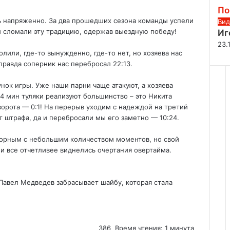
По
ь напряженно. За два прошедших сезона команды успели
З
Вид
ы сломали эту традицию, одержав выездную победу!
Иг
а
к
23.
лили, где-то вынужденно, где-то нет, но хозяева нас
р
правда соперник нас перебросал 22:13.
ы
т
ок игры. Уже наши парни чаще атакуют, а хозяева
ь
4 мин туляки реализуют большинство – это Никита
ворота — 0:1! На перерыв уходим с надеждой на третий
т штрафа, да и перебросали мы его заметно — 10:24.
порным с небольшим количеством моментов, но свой
 и все отчетливее виднелись очертания овертайма.
Павел Медведев забрасывает шайбу, которая стала
386
Время чтения: 1 минута