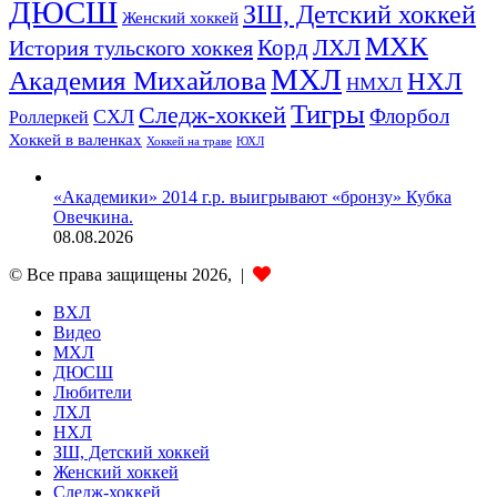
ДЮСШ
ЗШ, Детский хоккей
Женский хоккей
МХК
ЛХЛ
История тульского хоккея
Корд
МХЛ
Академия Михайлова
НХЛ
НМХЛ
Тигры
Следж-хоккей
Флорбол
СХЛ
Роллеркей
Хоккей в валенках
ЮХЛ
Хоккей на траве
«Академики» 2014 г.р. выигрывают «бронзу» Кубка
Овечкина.
08.08.2026
© Все права защищены 2026, |
ВХЛ
Видео
МХЛ
ДЮСШ
Любители
ЛХЛ
НХЛ
ЗШ, Детский хоккей
Женский хоккей
Следж-хоккей