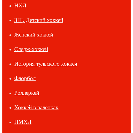
НХЛ
ЗШ, Детский хоккей
Женский хоккей
Следж-хоккей
История тульского хоккея
Флорбол
Роллеркей
Хоккей в валенках
НМХЛ