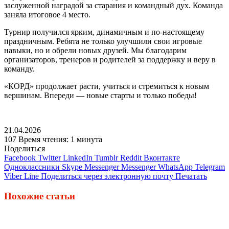
заслуженной наградой за старания и командный дух. Команда
заняла итоговое 4 место.
Турнир получился ярким, динамичным и по-настоящему
праздничным. Ребята не только улучшили свои игровые
навыки, но и обрели новых друзей. Мы благодарим
организаторов, тренеров и родителей за поддержку и веру в
команду.
«КОРД» продолжает расти, учиться и стремиться к новым
вершинам. Впереди — новые старты и только победы!
21.04.2026
107
Время чтения: 1 минута
Поделиться
Facebook
Twitter
LinkedIn
Tumblr
Reddit
Вконтакте
Одноклассники
Skype
Messenger
Messenger
WhatsApp
Telegram
Viber
Line
Поделиться через электронную почту
Печатать
Похожие статьи