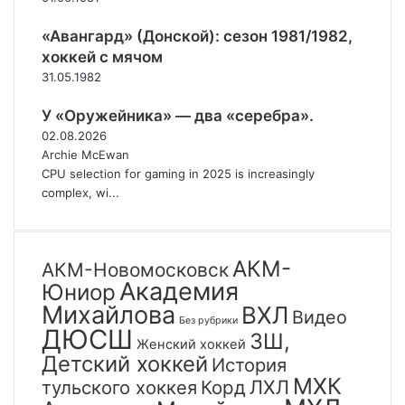
з
я
о
б
«Авангард» (Донской): сезон 1981/1982,
л
р
хоккей с мячом
о
я
31.05.1982
т
.
а
У «Оружейника» — два «серебра».
»
!
02.08.2026
Archie McEwan
CPU selection for gaming in 2025 is increasingly
complex, wi...
АКМ-
АКМ-Новомосковск
Академия
Юниор
Михайлова
ВХЛ
Видео
Без рубрики
ДЮСШ
ЗШ,
Женский хоккей
Детский хоккей
История
МХК
тульского хоккея
Корд
ЛХЛ