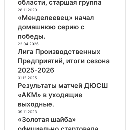
области, старшая группа
о
к
«
28.11.2020
Ф
М
«Менделеевец» начал
е
е
домашнюю серию с
д
н
е
д
победы.
р
е
Л
22.04.2026
а
л
и
Лига Производственных
ц
е
г
и
е
Предприятий, итоги сезона
а
и
в
П
2025-2026
Т
е
р
у
ц
Р
01.12.2025
о
л
»
е
Результаты матчей ДЮСШ
и
ь
н
з
з
«АКМ» в уходящие
с
а
у
в
к
ч
л
выходные.
о
о
а
ь
д
«
09.11.2023
й
л
т
с
З
«Золотая шайба»
о
д
а
т
о
б
о
т
официально стартовала
в