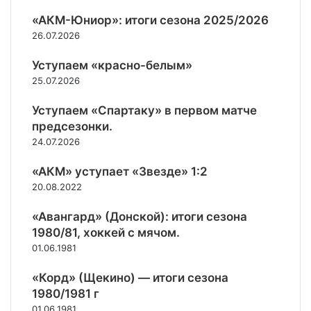
н
р
1
е
т
.
а
«АКМ-Юниор»: итоги сезона 2025/2026
я
0
«
у
р
«
»
г
а
26.07.2026
р
.
П
.
.
к
н
р
р
Уступаем «красно-белым»
а
и
о
.
д
р
25.07.2026
р
е
а
ы
м
Уступаем «Спартаку» в первом матче
х
в
и
Ф
предсезонки.
е
к
Х
24.07.2026
М
и
М
о
»
,
«АКМ» уступает «Звезде» 1:2
с
в
2
20.08.2022
к
е
7
в
з
-
«Авангард» (Донской): итоги сезона
ы
у
2
1980/81, хоккей с мячом.
»
т
8
01.06.1981
!
д
с
в
е
«Корд» (Щекино) — итоги сезона
а
н
1980/1981 г
«
т
01.06.1981