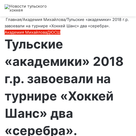
Войти
Switch
Искат
М
skin
Главная
/
Академия Михайлова
/
Тульские «академики» 2018 г.р.
завоевали на турнире «Хоккей Шанс» два «серебра».
Академия Михайлова
ДЮСШ
Тульские
«академики» 2018
г.р. завоевали на
турнире «Хоккей
Шанс» два
«серебра».