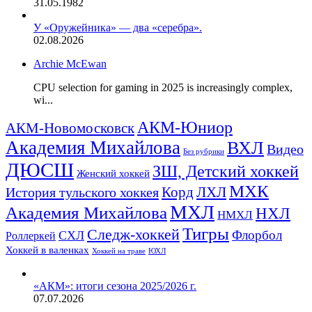
31.05.1982
У «Оружейника» — два «серебра».
02.08.2026
Archie McEwan
CPU selection for gaming in 2025 is increasingly complex,
wi...
АКМ-Юниор
АКМ-Новомосковск
Академия Михайлова
ВХЛ
Видео
Без рубрики
ДЮСШ
ЗШ, Детский хоккей
Женский хоккей
МХК
ЛХЛ
История тульского хоккея
Корд
МХЛ
Академия Михайлова
НХЛ
НМХЛ
Тигры
Следж-хоккей
Флорбол
СХЛ
Роллеркей
Хоккей в валенках
ЮХЛ
Хоккей на траве
«АКМ»: итоги сезона 2025/2026 г.
07.07.2026