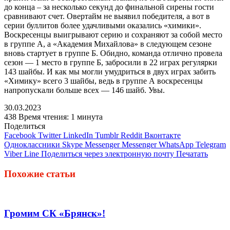
до конца – за несколько секунд до финальной сирены гости
сравнивают счет. Овертайм не выявил победителя, а вот в
серии буллитов более удачливыми оказались «химики».
Воскресенцы выигрывают серию и сохраняют за собой место
в группе А, а «Академия Михайлова» в следующем сезоне
вновь стартует в группе Б. Обидно, команда отлично провела
сезон — 1 место в группе Б, забросили в 22 играх регулярки
143 шайбы. И как мы могли умудриться в двух играх забить
«Химику» всего 3 шайбы, ведь в группе А воскресенцы
напропускали больше всех — 146 шайб. Увы.
30.03.2023
438
Время чтения: 1 минута
Поделиться
Facebook
Twitter
LinkedIn
Tumblr
Reddit
Вконтакте
Одноклассники
Skype
Messenger
Messenger
WhatsApp
Telegram
Viber
Line
Поделиться через электронную почту
Печатать
Похожие статьи
Громим СК «Брянск»!