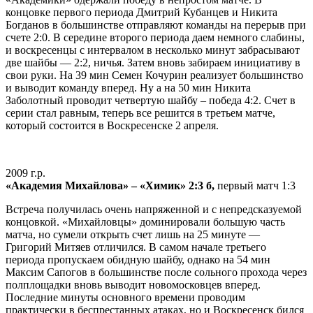
концовке первого периода Дмитрий Кубанцев и Никита
Богданов в большинстве отправляют команды на перерыв при
счете 2:0. В середине второго периода даем немного слабины,
и воскресенцы с интервалом в несколько минут забрасывают
две шайбы — 2:2, ничья. Затем вновь забираем инициативу в
свои руки. На 39 мин Семен Кочурин реализует большинство
и выводит команду вперед. Ну а на 50 мин Никита
Заболотный проводит четвертую шайбу – победа 4:2. Счет в
серии стал равным, теперь все решится в третьем матче,
который состоится в Воскресенске 2 апреля.
2009 г.р.
«Академия Михайлова» – «Химик» 2:3 б,
первый матч 1:3
Встреча получилась очень напряженной и с непредсказуемой
концовкой. «Михайловцы» доминировали большую часть
матча, но сумели открыть счет лишь на 25 минуте —
Григорий Митяев отличился. В самом начале третьего
периода пропускаем обидную шайбу, однако на 54 мин
Максим Сапогов в большинстве после сольного прохода через
полплощадки вновь выводит новомосковцев вперед.
Последние минуты основного времени проводим
практически в беспрестанных атаках, но и Воскресенск бился