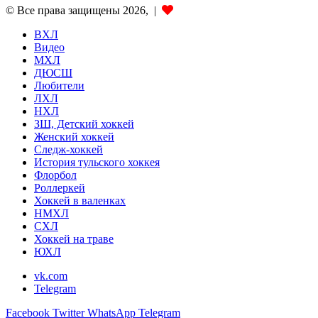
© Все права защищены 2026, |
ВХЛ
Видео
МХЛ
ДЮСШ
Любители
ЛХЛ
НХЛ
ЗШ, Детский хоккей
Женский хоккей
Следж-хоккей
История тульского хоккея
Флорбол
Роллеркей
Хоккей в валенках
НМХЛ
СХЛ
Хоккей на траве
ЮХЛ
vk.com
Telegram
Facebook
Twitter
WhatsApp
Telegram