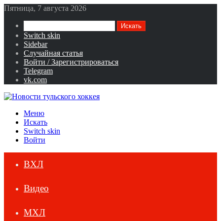
Пятница, 7 августа 2026
Искать
Switch skin
Sidebar
Случайная статья
Войти / Зарегистрироваться
Telegram
vk.com
Меню
Искать
Switch skin
Войти
ВХЛ
Видео
МХЛ