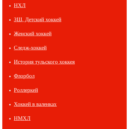
НХЛ
ЗШ, Детский хоккей
Женский хоккей
Следж-хоккей
История тульского хоккея
Флорбол
Роллеркей
Хоккей в валенках
НМХЛ