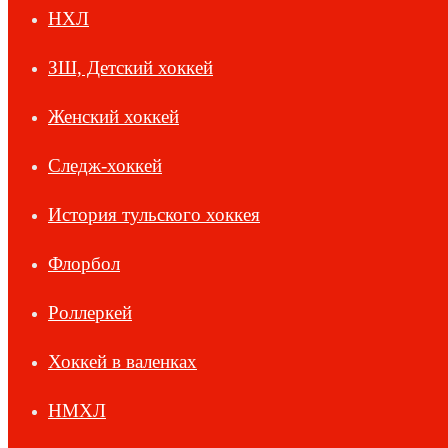
НХЛ
ЗШ, Детский хоккей
Женский хоккей
Следж-хоккей
История тульского хоккея
Флорбол
Роллеркей
Хоккей в валенках
НМХЛ