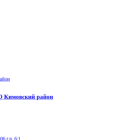
район
О Кимовский район
 г.р. 6:1