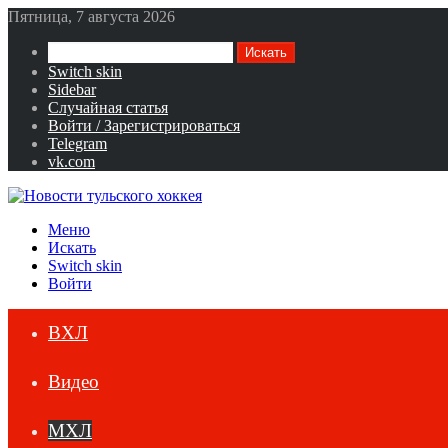
Пятница, 7 августа 2026
Искать
Switch skin
Sidebar
Случайная статья
Войти / Зарегистрироваться
Telegram
vk.com
Меню
Искать
Switch skin
Войти
ВХЛ
Видео
МХЛ