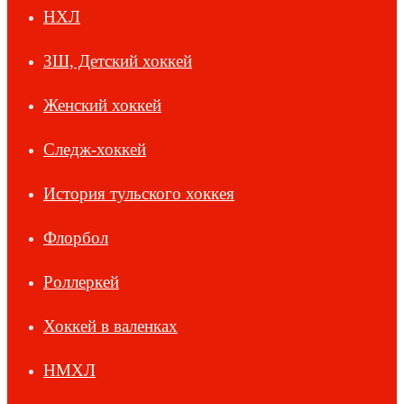
НХЛ
ЗШ, Детский хоккей
Женский хоккей
Следж-хоккей
История тульского хоккея
Флорбол
Роллеркей
Хоккей в валенках
НМХЛ