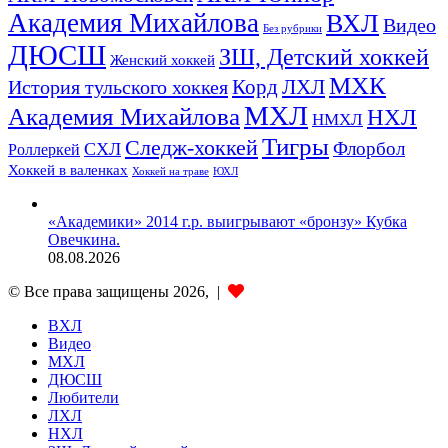
Академия Михайлова
ВХЛ
Видео
Без рубрики
ДЮСШ
ЗШ, Детский хоккей
Женский хоккей
МХК
ЛХЛ
История тульского хоккея
Корд
МХЛ
Академия Михайлова
НХЛ
НМХЛ
Тигры
Следж-хоккей
Флорбол
СХЛ
Роллеркей
Хоккей в валенках
ЮХЛ
Хоккей на траве
«Академики» 2014 г.р. выигрывают «бронзу» Кубка
Овечкина.
08.08.2026
© Все права защищены 2026, |
ВХЛ
Видео
МХЛ
ДЮСШ
Любители
ЛХЛ
НХЛ