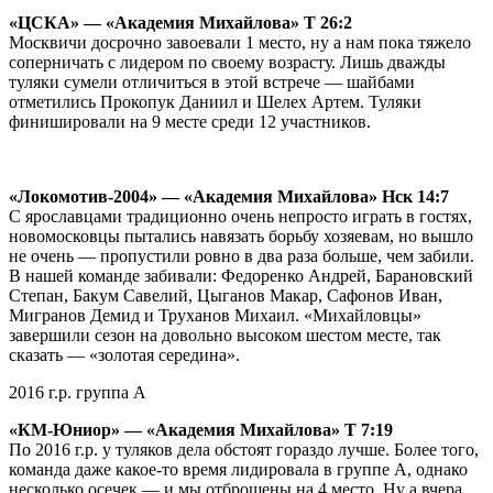
«ЦСКА» — «Академия Михайлова» Т 26:2
Москвичи досрочно завоевали 1 место, ну а нам пока тяжело
соперничать с лидером по своему возрасту. Лишь дважды
туляки сумели отличиться в этой встрече — шайбами
отметились Прокопук Даниил и Шелех Артем. Туляки
финишировали на 9 месте среди 12 участников.
«Локомотив-2004» — «Академия Михайлова» Нск 14:7
С ярославцами традиционно очень непросто играть в гостях,
новомосковцы пытались навязать борьбу хозяевам, но вышло
не очень — пропустили ровно в два раза больше, чем забили.
В нашей команде забивали: Федоренко Андрей, Барановский
Степан, Бакум Савелий, Цыганов Макар, Сафонов Иван,
Мигранов Демид и Труханов Михаил. «Михайловцы»
завершили сезон на довольно высоком шестом месте, так
сказать — «золотая середина».
2016 г.р. группа А
«КМ-Юниор» — «Академия Михайлова» Т 7:19
По 2016 г.р. у туляков дела обстоят гораздо лучше. Более того,
команда даже какое-то время лидировала в группе А, однако
несколько осечек — и мы отброшены на 4 место. Ну а вчера