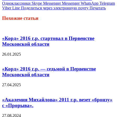
Одноклассники
Skype
Messenger
Messenger
WhatsApp
Telegram
Viber
Line
Поделиться через электронную почту
Печатать
Похожие статьи
«Корд» 2016 г.р. стартовал в Первенстве
Московской области
26.01.2025
«Корд» 2016 г.р. — седьмой в Первенстве
Московской области
27.04.2025
«Академия Михайлова» 2011 г.р. везет «бронзу»
с «Прорыва».
27.08.2024