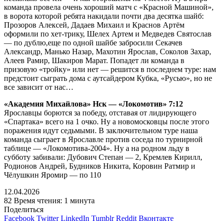
команда провела очень хороший матч с «Красной Машиной»,
в ворота которой ребята накидали почти два десятка шайб:
Прозоров Алексей, Дадаев Михаил и Краснов Артём
оформили по хет-трику, Шелех Артем и Медведев Святослав
— по дублю,еще по одной шайбе забросили Секачев
Александр, Манько Назар, Махотин Ярослав, Соколов Захар,
Алеев Рамир, Шакиров Марат. Попадет ли команда в
призовую «тройку» или нет — решится в последнем туре: нам
предстоит сыграть дома с аутсайдером Кубка, «Русью», но не
все зависит от нас…
«Академия Михайлова» Нск — «Локомотив» 7:12
Ярославцы борются за победу, отставая от лидирующего
«Спартака» всего на 1 очко. Ну а новомосковцы после этого
поражения идут седьмыми. В заключительном туре наша
команда сыграет в Ярославле против соседа по турнирной
таблице — «Локомотива-2004». Ну а на родном льду в
субботу забивали: Дубович Степан — 2, Кремлев Кирилл,
Родионов Андрей, Будников Никита, Коровин Ратмир и
Чёлушкин Яромир — по 110
12.04.2026
82
Время чтения: 1 минута
Поделиться
Facebook
Twitter
LinkedIn
Tumblr
Reddit
Вконтакте