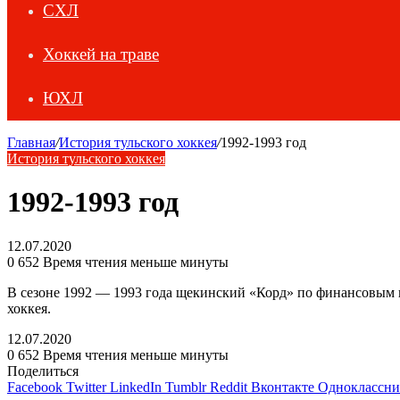
СХЛ
Хоккей на траве
ЮХЛ
Главная
/
История тульского хоккея
/
1992-1993 год
История тульского хоккея
1992-1993 год
12.07.2020
0
652
Время чтения меньше минуты
В сезоне 1992 — 1993 года щекинский «Корд» по финансовым пр
хоккея.
12.07.2020
0
652
Время чтения меньше минуты
Поделиться
Facebook
Twitter
LinkedIn
Tumblr
Reddit
Вконтакте
Одноклассн