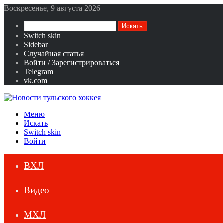
Воскресенье, 9 августа 2026
Искать
Switch skin
Sidebar
Случайная статья
Войти / Зарегистрироваться
Telegram
vk.com
Меню
Искать
Switch skin
Войти
ВХЛ
Видео
МХЛ