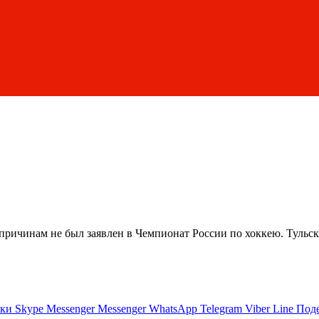
ичинам не был заявлен в Чемпионат России по хоккею. Тульская
ики
Skype
Messenger
Messenger
WhatsApp
Telegram
Viber
Line
Поде