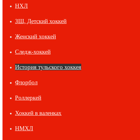
НХЛ
ЗШ, Детский хоккей
Женский хоккей
Следж-хоккей
История тульского хоккея
Флорбол
Роллеркей
Хоккей в валенках
НМХЛ