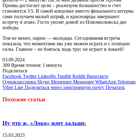
Примы достигает цели – реализуем большинство и счет
становится 3:5. В самой концовке вместо финального штурма
сами получаем малый штраф, и красноярцы завершают
встречу в атаке. Гости увозят домой из Новомосковска две
победы.
Тем не менее, парни — молодцы. Сегодняшняя встреча
показала, что моментами мы уже можем играть и с позиции
силы. Главное – не бояться, ведь трус не играет в хоккей!
03.09.2024
309
Время чтения: 1 минута
Поделиться
Facebook
Twitter
LinkedIn
Tumblr
Reddit
Вконтакте
Одноклассники
Skype
Messenger
Messenger
WhatsApp
Telegram
Viber
Line
Поделиться через электронную почту
Печатать
Похожие статьи
Ну что ж, «Локо» идет дальше.
15.03.2023