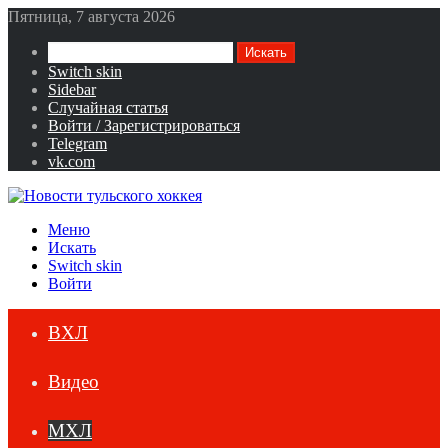
Пятница, 7 августа 2026
Искать
Switch skin
Sidebar
Случайная статья
Войти / Зарегистрироваться
Telegram
vk.com
Меню
Искать
Switch skin
Войти
ВХЛ
Видео
МХЛ