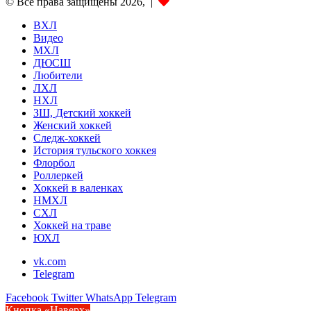
© Все права защищены 2026, |
ВХЛ
Видео
МХЛ
ДЮСШ
Любители
ЛХЛ
НХЛ
ЗШ, Детский хоккей
Женский хоккей
Следж-хоккей
История тульского хоккея
Флорбол
Роллеркей
Хоккей в валенках
НМХЛ
СХЛ
Хоккей на траве
ЮХЛ
vk.com
Telegram
Facebook
Twitter
WhatsApp
Telegram
Кнопка «Наверх»