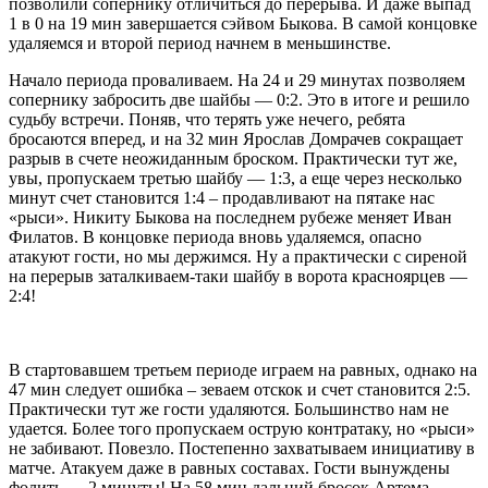
позволили сопернику отличиться до перерыва. И даже выпад
1 в 0 на 19 мин завершается сэйвом Быкова. В самой концовке
удаляемся и второй период начнем в меньшинстве.
Начало периода проваливаем. На 24 и 29 минутах позволяем
сопернику забросить две шайбы — 0:2. Это в итоге и решило
судьбу встречи. Поняв, что терять уже нечего, ребята
бросаются вперед, и на 32 мин Ярослав Домрачев сокращает
разрыв в счете неожиданным броском. Практически тут же,
увы, пропускаем третью шайбу — 1:3, а еще через несколько
минут счет становится 1:4 – продавливают на пятаке нас
«рыси». Никиту Быкова на последнем рубеже меняет Иван
Филатов. В концовке периода вновь удаляемся, опасно
атакуют гости, но мы держимся. Ну а практически с сиреной
на перерыв заталкиваем-таки шайбу в ворота красноярцев —
2:4!
В стартовавшем третьем периоде играем на равных, однако на
47 мин следует ошибка – зеваем отскок и счет становится 2:5.
Практически тут же гости удаляются. Большинство нам не
удается. Более того пропускаем острую контратаку, но «рыси»
не забивают. Повезло. Постепенно захватываем инициативу в
матче. Атакуем даже в равных составах. Гости вынуждены
фолить — 2 минуты! На 58 мин дальний бросок Артема