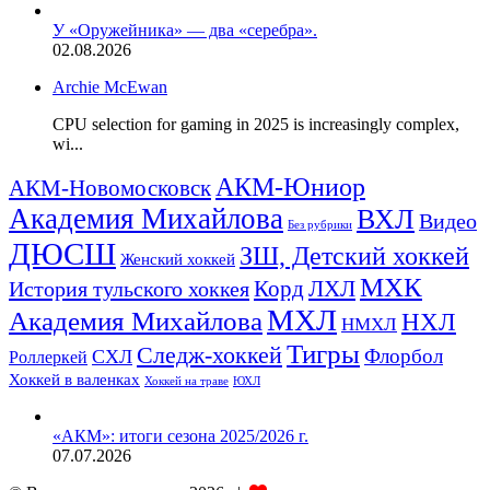
У «Оружейника» — два «серебра».
02.08.2026
Archie McEwan
CPU selection for gaming in 2025 is increasingly complex,
wi...
АКМ-Юниор
АКМ-Новомосковск
Академия Михайлова
ВХЛ
Видео
Без рубрики
ДЮСШ
ЗШ, Детский хоккей
Женский хоккей
МХК
ЛХЛ
История тульского хоккея
Корд
МХЛ
Академия Михайлова
НХЛ
НМХЛ
Тигры
Следж-хоккей
Флорбол
СХЛ
Роллеркей
Хоккей в валенках
ЮХЛ
Хоккей на траве
«АКМ»: итоги сезона 2025/2026 г.
07.07.2026