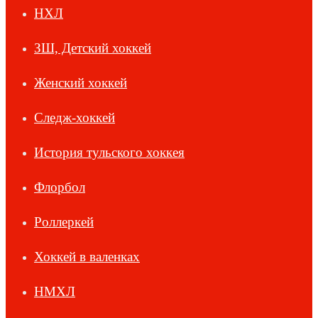
НХЛ
ЗШ, Детский хоккей
Женский хоккей
Следж-хоккей
История тульского хоккея
Флорбол
Роллеркей
Хоккей в валенках
НМХЛ