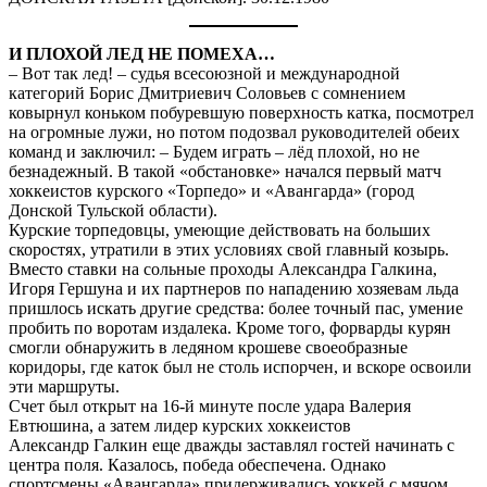
И ПЛОХОЙ ЛЕД НЕ ПОМЕХА…
– Вот так лед! – судья всесоюзной и международной
категорий Борис Дмитриевич Соловьев с сомнением
ковырнул коньком побуревшую поверхность катка, посмотрел
на огромные лужи, но потом подозвал руководителей обеих
команд и заключил: – Будем играть – лёд плохой, но не
безнадежный. В такой «обстановке» начался первый матч
хоккеистов курского «Торпедо» и «Авангарда» (город
Донской Тульской области).
Курские торпедовцы, умеющие действовать на больших
скоростях, утратили в этих условиях свой главный козырь.
Вместо ставки на сольные проходы Александра Галкина,
Игоря Гершуна и их партнеров по нападению хозяевам льда
пришлось искать другие средства: более точный пас, умение
пробить по воротам издалека. Кроме того, форварды курян
смогли обнаружить в ледяном крошеве своеобразные
коридоры, где каток был не столь испорчен, и вскоре освоили
эти маршруты.
Счет был открыт на 16-й минуте после удара Валерия
Евтюшина, а затем лидер курских хоккеистов
Александр Галкин еще дважды заставлял гостей начинать с
центра поля. Казалось, победа обеспечена. Однако
спортсмены «Авангарда» придерживались хоккей с мячом