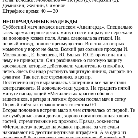
Демидкин, Желнин, Симонов
Штрафное время: 40 — 30
НЕОПРАВДАННЫЕ НАДЕЖДЫ
Субботний матч начался натиском «Авангарда». Специально
засек время: первые десять минут гости ни разу не переехали
на половину хозяев поля. Атака следовала за атакой. На
первый взгляд, полное преимущество. Вот только острых
моментов у ворот не было. Всякий раз сольные проходы И.
Молоканова, Е. Белешева, Ю. Вялых, Ю. Егорочкина ни к
чему не приводили. Они разбивались о плотную защиту
ярославцев, которые действовали удивительно спокойно,
четко. Здесь бы надо растянуть защитную линию, сыграть по
флангам. Так нет, все стремились в центр.
Постепенно игра выравнялась. Соперники все чаше стали
контратаковать. И довольно-таки удачно. На тридцать пятой
минуте нападающий «Металлиста» красиво обошел
защитников, вратаря и легким броском послал мяч в сетку.
Первый тайм так и закончился со счетом 0:1.
Вторая половина встречи мало в чем отличалась от первой. Те
же сумбурные атаки дончан, хорошо организованная зашита
гостей, стремительные их проходы. Правда, хоккеисты
«Металлиста» нередко нарушают правила. за что судьи
наказывают их десятиминутными штрафами. А за одно из
нарушений был назначен двенадцатиметровый штрафной