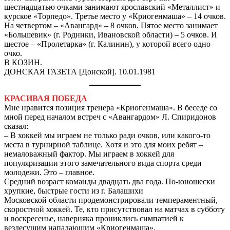
шестнадцатью очками занимают ярославский «Металлист» и
курское «Торпедо». Третье место у «Криогенмаша» – 14 очков.
На четвертом – «Авангард» – 8 очков. Пятое место занимает
«Большевик» (г. Родники, Ивановской области) – 5 очков. И
шестое – «Пролетарка» (г. Калинин), у которой всего одно
очко.
В КОЗИН.
ДОНСКАЯ ГАЗЕТА [Донской]. 10.01.1981
КРАСИВАЯ ПОБЕДА
Мне нравится позиция тренера «Криогенмаша». В беседе со
мной перед началом встреч с «Авангардом» Л. Спиридонов
сказал:
– В хоккей мы играем не только ради очков, или какого-то
места в турнирной таблице. Хотя и это для моих ребят –
немаловажный фактор. Мы играем в хоккей для
популяризации этого замечательного вида спорта среди
молодежи. Это – главное.
Средний возраст команды двадцать два года. По-юношески
хрупкие, быстрые гости из г. Балашихи
Московской области продемонстрировали темпераментный,
скоростной хоккей. Те, кто присутствовал на матчах в субботу
и воскресенье, наверняка прониклись симпатией к
вездесущим нападающим «Криогенмаша».