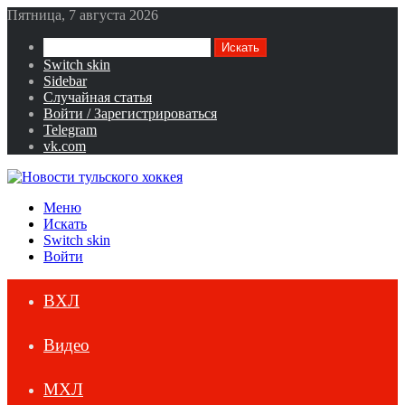
Пятница, 7 августа 2026
Искать
Switch skin
Sidebar
Случайная статья
Войти / Зарегистрироваться
Telegram
vk.com
Меню
Искать
Switch skin
Войти
ВХЛ
Видео
МХЛ