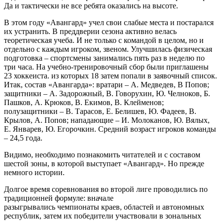
Да и тактически не все ребята оказались на высоте.
В этом году «Авангард» учел свои слабые места и постарался
их устранить. В преддверии сезона активно велась
теоретическая учеба. И не только с командой в целом, но и
отдельно с каждым игроком, звеном. Улучшилась физическая
подготовка – спортсмены занимались пять раз в неделю по
три часа. На учебно-тренировочный сбор были приглашены
23 хоккеиста. из которых 18 затем попали в заявочный список.
Итак, состав «Авангарда»: вратари – А. Медведев, В Попов;
защитники – А. Задорожный, В. Говорухин, Ю. Челноков, Б.
Пашков, А. Крюков, В. Екимов, В. Клейменов;
полузащитники – В. Тарасов, Е. Белишев, Ю. Фадеев, В.
Крылов, А. Попов; нападающие – И. Молоканов, Ю. Вялых,
Е. Январев, Ю. Егорочкин. Средний возраст игроков команды
– 24,5 года.
Видимо, необходимо познакомить читателей и с составом
шестой зоны, в которой выступает «Авангард». Но прежде
немного истории.
Долгое время соревнования во второй лиге проводились по
традиционней формуле: вначале
разыгрывались чемпионаты краев, областей и автономных
республик, затем их победители участвовали в зональных