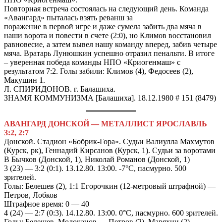
Повторная встреча состоялась на следующий день. Команда
«Авангард» пыталась взять реванш за
поражение в первой игре и даже сумела забить два мяча в
наши ворота и повести в счете (2:0), но Климов восстановил
равновесие, а затем вывел нашу команду вперед, забив четыре
мяча. Вратарь Лунюшкин успешно отразил пенальти. В итоге
– уверенная победа команды НПО «Криогенмаш» с
результатом 7:2. Голы забили: Климов (4), Федосеев (2),
Макушин 1.
Л. СПИРИДОНОВ. г. Балашиха.
ЗНАМЯ КОММУНИЗМА [Балашиха]. 18.12.1980 # 151 (8479)
АВАНГАРД ДОНСКОЙ — МЕТАЛЛИСТ ЯРОСЛАВЛЬ
3:2, 2:7
Донской. Стадион «Бобрик-Гора». Судьи Валиулла Махмутов
(Курск, рк), Геннадий Кирсанов (Курск, 1). Судьи за воротами
В Бычков (Донской, 1), Николай Романов (Донской, 1)
3 (23) — 3:2 (0:1). 13.12.80. 13:00. -7°С, пасмурно. 500
зрителей.
Голы: Белешев (2), 1:1 Егорочкин (12-метровый штрафной) —
Петров, Лобков
Штрафное время: 0 — 40
4 (24) — 2:7 (0:3). 14.12.80. 13:00. 0°С, пасмурно. 600 зрителей.
Голы: Белешев, Молоканов — Петров (2), Маряхин (2),