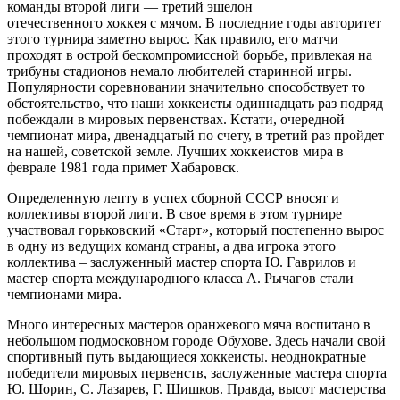
команды второй лиги — третий эшелон
отечественного хоккея с мячом. В последние годы авторитет
этого турнира заметно вырос. Как правило, его матчи
проходят в острой бескомпромиссной борьбе, привлекая на
трибуны стадионов немало любителей старинной игры.
Популярности соревновании значительно способствует то
обстоятельство, что наши хоккеисты одиннадцать раз подряд
побеждали в мировых первенствах. Кстати, очередной
чемпионат мира, двенадцатый по счету, в третий раз пройдет
на нашей, советской земле. Лучших хоккеистов мира в
феврале 1981 года примет Хабаровск.
Определенную лепту в успех сборной СССР вносят и
коллективы второй лиги. В свое время в этом турнире
участвовал горьковский «Старт», который постепенно вырос
в одну из ведущих команд страны, а два игрока этого
коллектива – заслуженный мастер спорта Ю. Гаврилов и
мастер спорта международного класса А. Рычагов стали
чемпионами мира.
Много интересных мастеров оранжевого мяча воспитано в
небольшом подмосковном городе Обухове. Здесь начали свой
спортивный путь выдающиеся хоккеисты. неоднократные
победители мировых первенств, заслуженные мастера спорта
Ю. Шорин, С. Лазарев, Г. Шишков. Правда, высот мастерства