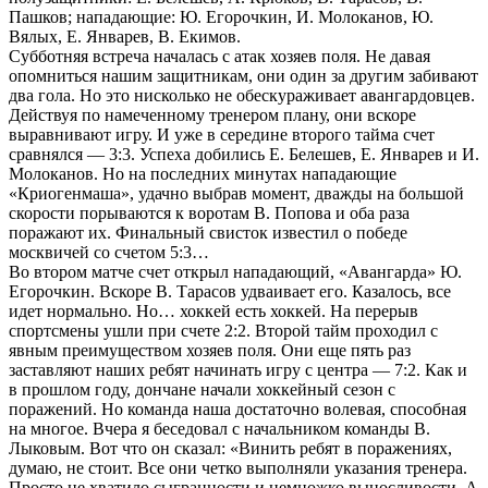
Пашков; нападающие: Ю. Егорочкин, И. Молоканов, Ю.
Вялых, Е. Январев, В. Екимов.
Субботняя встреча началась с атак хозяев поля. Не давая
опомниться нашим защитникам, они один за другим забивают
два гола. Но это нисколько не обескураживает авангардовцев.
Действуя по намеченному тренером плану, они вскоре
выравнивают игру. И уже в середине второго тайма счет
сравнялся — 3:3. Успеха добились Е. Белешев, Е. Январев и И.
Молоканов. Но на последних минутах нападающие
«Криогенмаша», удачно выбрав момент, дважды на большой
скорости порываются к воротам В. Попова и оба раза
поражают их. Финальный свисток известил о победе
москвичей со счетом 5:3…
Во втором матче счет открыл нападающий, «Авангарда» Ю.
Егорочкин. Вскоре В. Тарасов удваивает его. Казалось, все
идет нормально. Но… хоккей есть хоккей. На перерыв
спортсмены ушли при счете 2:2. Второй тайм проходил с
явным преимуществом хозяев поля. Они еще пять раз
заставляют наших ребят начинать игру с центра — 7:2. Как и
в прошлом году, дончане начали хоккейный сезон с
поражений. Но команда наша достаточно волевая, способная
на многое. Вчера я беседовал с начальником команды В.
Лыковым. Вот что он сказал: «Винить ребят в поражениях,
думаю, не стоит. Все они четко выполняли указания тренера.
Просто не хватило сыгранности и немножко выносливости. А