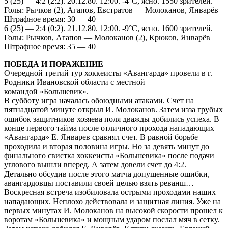
5 (25) — 4:2 (2:2). 20.12.80. 12:00. -4°С, ясно. 1550 зрителей.
Голы: Рычков (2), Агапов, Евстратов — Молоканов, Январёв
Штрафное время: 30 — 40
6 (25) — 2:4 (0:2). 21.12.80. 12:00. -9°С, ясно. 1600 зрителей.
Голы: Рычков, Агапов — Молоканов (2), Крюков, Январёв
Штрафное время: 35 — 40
ПОБЕДА И ПОРАЖЕНИЕ
Очередной третий тур хоккеисты «Авангарда» провели в г.
Родники Ивановской области с местной
командой «Большевик».
В субботу игра началась обоюдными атаками. Счет на
пятнадцатой минуте открыл И. Молоканов. Затем изза грубых
ошибок защитников хозяева поля дважды добились успеха. В
конце первого тайма после отличного прохода нападающих
«Авангарда» Е. Январев сравнял счет. В равной борьбе
проходила и вторая половина игры. Но за девять минут до
финального свистка хоккеисты «Большевика» после подачи
углового вышли вперед. А затем довели счет до 4:2.
Детально обсудив после этого матча допущенные ошибки,
авангардовцы поставили своей целью взять реванш…
Воскресная встреча изобиловала острыми проходами наших
нападающих. Неплохо действовала и защитная линия. Уже на
первых минутах И. Молоканов на высокой скорости прошел к
воротам «Большевика» и мощным ударом послал мяч в сетку.