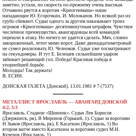
заметно, устали, но скорость по-прежнему очень высокая.
Отчаянно рвутся к воротам «Криогенмаша» наши
нападающие Ю. Егорочкин, И. Молоканов. Но всякий раз их
грубо сбивают. Судьи одного за другим наказывают троих
игроков «Криогенмаша» десятиминутным штрафом. Чувствуя
численное преимущество, авангардовцы всей командой
перешли в атаку. Но ничего не удается сделать. Мяч, словно
завороженный, летит мимо ворот. Даже двенадцатиметровый
не сумел реализовать IO. Челноков. Судьи уже посматривают
на секундомеры. И тут Е. Белешев сильнейшим ударом
забивает решающий гол. Победа! Красивая победа в
упорнейшей борьбе.
Молодцы! Так держать!
В. ЕСИН.
ДОНСКАЯ ГАЗЕТА [Донской]. 13.01.1981 # 7 (7537)
МЕТАЛЛИСТ ЯРОСЛАВЛЬ — АВАНГАРД ДОНСКОЙ
4:2, 3:3
Ярославль. Стадион «Шинник». Судьи Лев Борисов
(Дзержинск, рк), В Миронов (Горький, 1). Судьи за воротами
Н Зыков (Ярославль, рк), Е Касаткин (Ярославль, 1) Во
втором матче вместо Касаткина за воротами судил М.Н.
Кучеров (Ярославль, 1)