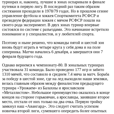
турнирах и, наконец, лучшие в зонах оспаривали в финале
путевки в первую лигу. В последний раз таким образом
состязания проходили в 1978/79 годах. Но в прошлом сезоне
управление футбола и хоккея Спорткомитета РСФСР и
президиум федерации хоккея с мячом РСФСР пошли на
своего рода эксперимент. В двух зонах турнир впервые
состоялся по системе с разъездами. Это начинание встретило
понимание и у специалистов, и у любителей спорта.
Поэтому и ныне решено, что команды пятой и шестой зон
вновь будут играть в четыре круга у себя дома и на поле
соперника. Матчи начались 6 декабря, а завeршатся они 7
февраля будущего года.
Однако вернемся к чемпионату-80. В зональных турнирах
участвовала 31 команда. Было проведено 177 игр и забито
1310 мячей, что составило в среднем 7.4 мяча за матч. Борьба
за победу в шестой зоне, где на лед выходили наши земляки,
велась главным образом между финалистом предыдущего
турнира «Урожаем» из Балахны и ярославским
«Металлистом». Небольшое преимущество оказалось в конце
концов на стороне горьковчан, а ярославцы, занявшие второе
место, отстали от них только на два очка. Первую тройку
замкнул наш «Авангард». Это следует считать успехом
новичка второй лиги, сумевшего опередить более опытных