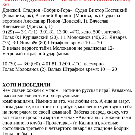
3:0
Донской. Стадион «Бобрик-Гора». Судьи Виктор Костецкий
(Балашиха, рк), Василий Коровин (Москва, рк). Судьи за
воротами Александр Попов (Донской, 1), Вячеслав
Клейменов (Донской, 1)
9 (29) — 3:1 (1:1). 3.01.81. 13:00. -4°С, ясно. 500 зрителей.
Голы: 0:1 Куршавский (20), 1:1 Молоканов (40), 2:1 Январёв
(75), 3:1 Январёв (80) Штрафное время: 10 — 20
В начале первого тайма Молоканов не реализовал 12-
метровый штрафной удар (мимо
10 (30) — 3:0 (0:0). 4.01.81. 12:00. -1°С, пасмурно.
Голы: Молоканов (2), Вялых Штрафное время: 10 — 20
XОТЯ И ПОБЕДИЛИ
Чем славен хоккей с мячом – истинно русская игра? Размахом,
высокими скоростями, хитроумными
комбинациями. Именно за это, мы любим его. А еще за азарт,
когда даже те, кто стоит на трибуне, мысленно чувствуют себя
на поле рядом со своей командой. Забегая вперед, скажу, что
вот этого игрового азарта в матчах «Авангард» с хоккеистами
спортивного клуба «Пролетарка» (г. Калинин), которые
состоялись третьего и четвертого января на стадионе Бобрик-
Горы, не было.