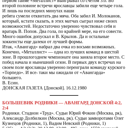
первом тайме «Металлист» выигрывал со счетом 3:0. Во
второй половине встречи ярославцы забили еще четыре гола.
И лишь на последних минутах наши
ребята сумели отквитать два мяча. Оба забил И. Молоканов,
который, кстати сказать, в этих матчах сыграл ниже своих
возможностей. Недостаточно уверенно чувствовал себя и
вратарь В. Попов. Два гола, по крайней мере, на его совести.
Много ошибок допускал и В. Крылов. Да и остальные
хоккеисты еще далеки от лучшей формы.
Итак, «Авангард» набрал два очка из восьми возможных.
Конечно, «Металлист» — одна из лучших команд в шестой
зоне. В прошлогоднем чемпионате она заняла второе место. С
побед начала и нынешний сезон. В первых двух встречах на
своем поле ярославцы уверенно переиграли команду курского
«Торпедо». И все- таки мы ожидали от «Авангарда»
большего.
В. Есин.
ДОНСКАЯ ГАЗЕТА [Донской]. 16.12.1980
БОЛЬШЕВИК РОДНИКИ — АВАНГАРД ДОНСКОЙ 4:2,
2:4
Родники. Стадион «Труд». Судьи Юрий Фокин (Москва, рк),
Александр Долбилкин (Москва, рк). Судьи замворотами Олег
Кузнецов (Родники, 1), Вадим Невский (Родники, 1)