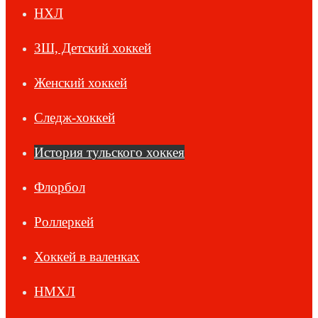
НХЛ
ЗШ, Детский хоккей
Женский хоккей
Следж-хоккей
История тульского хоккея
Флорбол
Роллеркей
Хоккей в валенках
НМХЛ