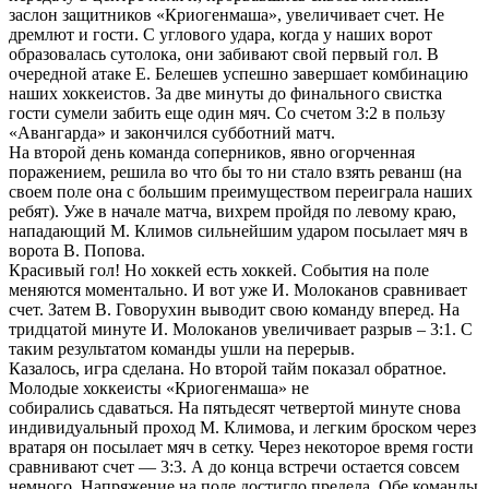
заслон защитников «Криогенмаша», увеличивает счет. Не
дремлют и гости. С углового удара, когда у наших ворот
образовалась сутолока, они забивают свой первый гол. В
очередной атаке Е. Белешев успешно завершает комбинацию
наших хоккеистов. За две минуты до финального свистка
гости сумели забить еще один мяч. Со счетом 3:2 в пользу
«Авангарда» и закончился субботний матч.
На второй день команда соперников, явно огорченная
поражением, решила во что бы то ни стало взять реванш (на
своем поле она с большим преимуществом переиграла наших
ребят). Уже в начале матча, вихрем пройдя по левому краю,
нападающий М. Климов сильнейшим ударом посылает мяч в
ворота В. Попова.
Красивый гол! Но хоккей есть хоккей. События на поле
меняются моментально. И вот уже И. Молоканов сравнивает
счет. Затем В. Говорухин выводит свою команду вперед. На
тридцатой минуте И. Молоканов увеличивает разрыв – 3:1. С
таким результатом команды ушли на перерыв.
Кaзалось, игра сделана. Но второй тайм показал обратное.
Молодые хоккеисты «Криогенмаша» не
собирались сдаваться. На пятьдесят четвертой минуте снова
индивидуальный проход М. Климова, и легким броском через
вратаря он посылает мяч в сетку. Через некоторое время гости
сравнивают счет — 3:3. А до конца встречи остается совсем
немного. Напряжение на поле достигло предела. Обе команды