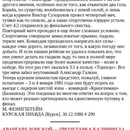
другого мнения, особенно после того, как отквитали два гола.
Борьба, по существу, возобновилась с новой силой, и лишь
когда курянин Виктор Сухоруков провел четвертый мяч,
туляки как-то сникли, да и наши спортсмены изрядно устали.
Счет 4:2 сохранился до финального свистка.
Повторный матч проходил в еще более сложных условиях.
Спортсмены совершали замысловатые прыжки, падали,
теряли мяч. Командам приходилось напрягать все силы –
каждое очко дорого, независимо от того, в какую погоду оно
добыто. И если нашим ребятам не удалось показать все, что
они умеют делать на гладком льду, то они в полной мере
продемонстрировали еще более важное качество – волю к
победе. На этот раз счет оказался 3:1 в пользу «Торпедо». Все
три мяча забил неутомимый Александр Галкин.
Теперь курским хоккеистам предстоит, пожалуй, главное
испытание – 3 и 4 января 1981 года они будут играть на
выезде с лидером шестой зоны – командой «Криогенмаш»
(Балашиха). Эти поединки во многом ответят на вопрос о том,
кто может реально претендовать на единственную путевку в
финал.
М. ФЕНИГШТЕЙН.
КУРСКАЯ ПРАВДА [Курск]. 30.12.1980 # 299
АВАНГАРД ДОНСКОЙ — ПРОЛЕТАРКА КАЛИНИН 3:1,