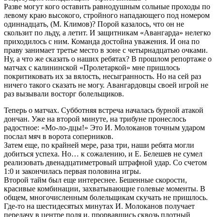
Разве могут кого оставить равнодушным сольные проходы по
левому краю высокого, стройного нападающего под номером
одиннадцать, (М. Климов)? Порой казалось, что он не
скользит по льду, а летит. И защитникам «Авангарда» нелегко
приходилось с ним. Команда достойна уважения. И она по
праву занимает третье место в зоне с четырнадцатью очками.
Ну, а что же сказать о наших ребятах? В прошлом репортаже о
матчах с калининской «Пролетаркой» мне пришлось
покритиковать их за вялость, несыгранность. Но на сей раз
ничего такого сказать не могу. Авангардовцы своей игрой не
раз вызывали восторг болельщиков.
Теперь о матчах. Субботняя встреча началась бурной атакой
дончан. Уже на второй минуте, на трибуне пронеслось
радостное: «Мо-ло-дцы!» Это И. Молоканов точным ударом
послал мяч в ворота соперников.
Затем еще, по крайней мере, раза три, наши ребята могли
добиться успеха. Но… к сожалению, и Е. Белешев не сумел
реализовать двенадцатиметровый штрафной удар. Со счетом
1:0 и закончилась первая половина игры.
Второй тайм был еще интереснее. Бешенные скорости,
красивые комбинации, захватывающие голевые моменты. В
общем, многочисленным болельщикам скучать не пришлось.
Где-то на шестидесятых минутах И. Молоканов получает
передачу в центре поля и, прорвавшись сквозь плотный