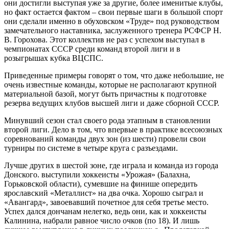
они достигли выступая уже за другие, более именитые клубы,
но факт остается фактом – свои первые шаги в большой спорт
они сделали именно в обуховском «Труде» под руководством
замечательного наставника, заслуженного тренера РСФСР Н.
В. Горохова. Этот коллектив не раз с успехом выступал в
чемпионатах СССР среди команд второй лиги и в
розыгрышах кубка ВЦСПС.
Приведенные примеры говорят о том, что даже небольшие, не
очень известные команды, которые не располагают крупной
материальной базой, могут быть причастны к подготовке
резерва ведущих клубов высшей лиги и даже сборной СССР.
Минувший сезон стал своего рода этапным в становлении
второй лиги. Дело в том, что впервые в практике всесоюзных
соревнований команды двух зон (из шести) провели свои
турниры по системе в четыре круга с разъездами.
Лучше других в шестой зоне, где играла и команда из города
Донского. выступили хоккеисты «Урожая» (Балахна,
Горьковской области), сумевшие на финише опередить
ярославский «Металлист» на два очка. Хорошо сыграл и
«Авангард», завоевавший почетное для себя третье место.
Успех дался дончанам нелегко, ведь они, как и хоккеисты
Калинина, набрали равное число очков (по 18). И лишь