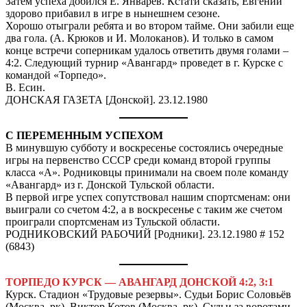
Затем успеха добился Е. Январёв. Кстати сказать, Евгений
здорово прибавил в игре в нынешнем сезоне.
Хорошо отыграли ребята и во втором тайме. Они забили еще
два гола. (А. Крюков и И. Молоканов). И только в самом
конце встречи соперникам удалось ответить двумя голами –
4:2. Следующий турнир «Авангард» проведет в г. Курске с
командой «Торпедо».
В. Есин.
ДОНСКАЯ ГАЗЕТА [Донской]. 23.12.1980
С ПЕРЕМЕННЫМ УСПЕХОМ
В минувшую субботу и воскресенье состоялись очередные
игры на первенство СССР среди команд второй группы
класса «А». Родниковцы принимали на своем поле команду
«Авангард» из г. Донской Тульской области.
В первой игре успех сопутствовал нашим спортсменам: они
выиграли со счетом 4:2, а в воскресенье с таким же счетом
проиграли спортсменам из Тульской области.
РОДНИКОВСКИЙ РАБОЧИЙ [Родники]. 23.12.1980 # 152
(6843)
ТОРПЕДО КУРСК — АВАНГАРД ДОНСКОЙ
4:2, 3:1
Курск. Стадион «Трудовые резервы». Судьи Борис Соловьёв
(Москва, рк), Виктор Котов (Москва, рк). Судьи за воротами