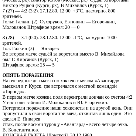
Виктор Руцкой (Курск, рк), В Михайлов (Курск, 1)
7 (27) — 4:2 (3:2). 27.12.80. 12:00. +3°С, пасмурно. 800
зрителей.
Голы: Галкин (2), Сухоруков, Евтюшин — Егорочкин,
Молоканов Штрафное время: 20 — 0
8 (28) — 3:1 (0:0). 28.12.80. 12:00. -1°С, пасмурно. 1000
зрителей.
Гол: Галкин (3) — Январёв
Во втором матче судьёй за воротами вместо В. Михайлова
был Г. Кирсанов (Курск, 1)
Штрафное время: 25 — 5
ОПЯТЬ ПОРАЖЕНИЯ
На очередные два матча по хоккею с мячом «Авангард»
выезжал в г. Курск, где встречался с местной командой
«Торпедо».
В первом матче хозяева поля переиграли дончан со счетом 4:2.
У нас голы забили И. Молоканов и Ю. Егорочкин.
Потерпели поражение наши хоккеисты и на другой день. Они
пропустили в свои ворота три мяча, отквитав лишь один. Это
сделал Е. Январев.
Итак, после восьми туров у «Авангарда» всего четыре очка.
В. Константинов.
ДОНСКАЯ ГАЗЕТА [Донской]. 30.12.1980