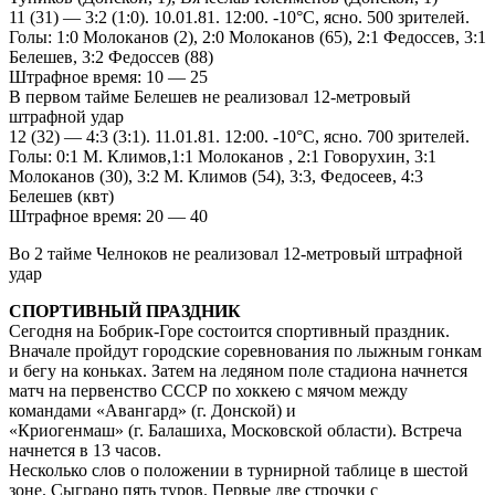
11 (31) — 3:2 (1:0). 10.01.81. 12:00. -10°С, ясно. 500 зрителей.
Голы: 1:0 Молоканов (2), 2:0 Молоканов (65), 2:1 Федоссев, 3:1
Белешев, 3:2 Федоссев (88)
Штрафное время: 10 — 25
В первом тайме Белешев не реализовал 12-метровый
штрафной удар
12 (32) — 4:3 (3:1). 11.01.81. 12:00. -10°С, ясно. 700 зрителей.
Голы: 0:1 М. Климов,1:1 Молоканов , 2:1 Говорухин, 3:1
Молоканов (30), 3:2 М. Климов (54), 3:3, Федосеев, 4:3
Белешев (квт)
Штрафное время: 20 — 40
Во 2 тайме Челноков не реализовал 12-метровый штрафной
удар
СПОРТИВНЫЙ ПРАЗДНИК
Сегодня на Бобрик-Горе состоится спортивный праздник.
Вначале пройдут городские соревнования по лыжным гонкам
и бегу на коньках. Затем на ледяном поле стадиона начнется
матч на первенство СССР по хоккею с мячом между
командами «Авангард» (г. Донской) и
«Криогенмаш» (г. Балашиха, Московской области). Встреча
начнется в 13 часов.
Несколько слов о положении в турнирной таблице в шестой
зоне. Сыграно пять туров. Первые две строчки с