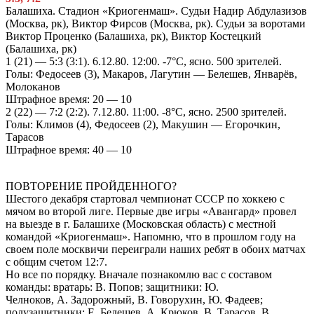
Балашиха. Стадион «Криогенмаш». Судьи Надир Абдулазизов
(Москва, рк), Виктор Фирсов (Москва, рк). Судьи за воротами
Виктор Проценко (Балашиха, рк), Виктор Костецкий
(Балашиха, рк)
1 (21) — 5:3 (3:1). 6.12.80. 12:00. -7°С, ясно. 500 зрителей.
Голы: Федосеев (3), Макаров, Лагутин — Белешев, Январёв,
Молоканов
Штрафное время: 20 — 10
2 (22) — 7:2 (2:2). 7.12.80. 11:00. -8°С, ясно. 2500 зрителей.
Голы: Климов (4), Федосеев (2), Макушин — Егорочкин,
Тарасов
Штрафное время: 40 — 10
ПОВТОРЕНИЕ ПРОЙДЕННОГО?
Шестого декабря стартовал чемпионат СССР по хоккею с
мячом во второй лиге. Первые две игры «Авангард» провел
на выезде в г. Балашихе (Московская область) с местной
командой «Криогенмаш». Напомню, что в прошлом году на
своем поле москвичи переиграли наших ребят в обоих матчах
с общим счетом 12:7.
Но все по порядку. Вначале познакомлю вас с составом
команды: вратарь: В. Попов; защитники: Ю.
Челноков, А. Задорожный, В. Говорухин, Ю. Фадеев;
полузащитники: Е. Белешев, А. Крюков, В. Тарасов, В.