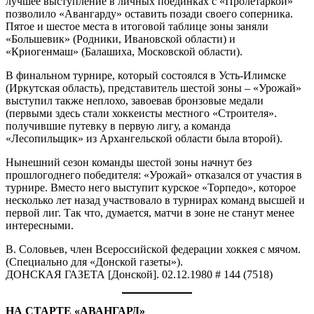
лучшее выступление в личных поединках с «Пролетаркой»
позволило «Авангарду» оставить позади своего соперника.
Пятое и шестое места в итоговой таблице зоны заняли
«Большевик» (Родники, Ивановской области) и
«Криогенмаш» (Балашиха, Московской области).
В финальном турнире, который состоялся в Усть-Илимске
(Иркутская область), представитель шестой зоны – «Урожай»
выступил также неплохо, завоевав бронзовые медали
(первыми здесь стали хоккеисты местного «Строителя».
получившие путевку в первую лигу, а команда
«Лесопильщик» из Архангельской области была второй).
Нынешний сезон команды шестой зоны начнут без
прошлогоднего победителя: «Урожай» отказался от участия в
турнире. Вместо него выступит курское «Торпедо», которое
несколько лет назад участвовало в турнирах команд высшей и
первой лиг. Так что, думается, матчи в зоне не станут менее
интересными.
В. Соловьев, член Всероссийской федерации хоккея с мячом.
(Специально для «Донской газеты»).
ДОНСКАЯ ГАЗЕТА [Донской]. 02.12.1980 # 144 (7518)
НА СТАРТЕ «АВАНГАРД»