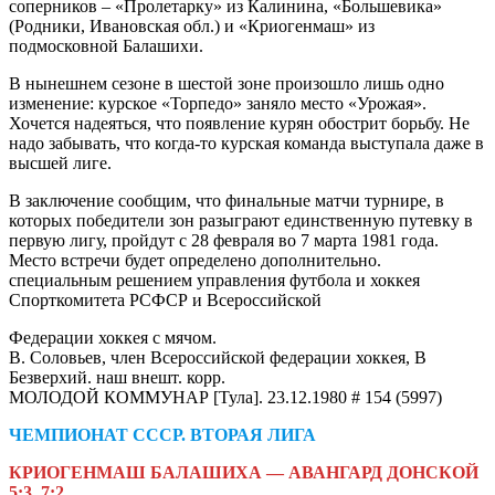
соперников – «Пролетарку» из Калинина, «Большевика»
(Родники, Ивановская обл.) и «Криогенмаш» из
подмосковной Балашихи.
В нынешнем сезоне в шестой зоне произошло лишь одно
изменение: курское «Торпедо» заняло место «Урожая».
Хочется надеяться, что появление курян обострит борьбу. Не
надо забывать, что когда-то курская команда выступала даже в
высшей лиге.
В заключение сообщим, что финальные матчи турнире, в
которых победители зон разыграют единственную путевку в
первую лигу, пройдут с 28 февраля во 7 марта 1981 года.
Место встречи будет определено дополнительно.
специальным решением управления футбола и хоккея
Спорткомитета РСФСР и Всероссийской
Федерации хоккея с мячом.
В. Соловьев, член Всероссийской федерации хоккея, В
Безверхий. наш внешт. корр.
МОЛОДОЙ КОММУНАР [Тула]. 23.12.1980 # 154 (5997)
ЧЕМПИОНАТ СССР. ВТОРАЯ ЛИГА
КРИОГЕНМАШ БАЛАШИХА — АВАНГАРД ДОНСКОЙ
5:3, 7:2