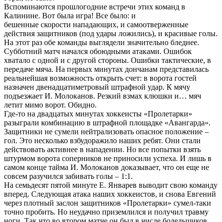
Вспоминаются прошлогодние встречи этих команд в
Калинине. Вот была игра! Все было: и
бешенные скорости нападающих, и самоотверженные
действия защитников (под удары ложились), и красивые голы.
На этот раз обе команды выглядели значительно бледнее.
Субботний матч начался обоюдными атаками. Ошибок
хватало с одной и с другой стороны. Ошибки тактические, в
передаче мяча. На первых минутах дончанам представилась
реальнейшая возможность открыть счет: в ворота гостей
назначен двенадцатиметровый штрафной удар. К мячу
подъезжает И. Молоканов. Резкий взмах клюшки и… мяч
летит мимо ворот. Обидно.
Где-то на двадцатых минутах хоккеисты «Пролетарки»
разыграли комбинацию в штрафной площадке «Авангарда».
Защитники не сумели нейтрализовать опасное положение –
гол. Это несколько взбудоражило наших ребят. Они стали
действовать активнее в нападении. Но все попытки взять
штурмом ворота соперников не приносили успеха. И лишь в
самом конце тайма И. Молоканов доказывает, что он еще не
совсем разучился забивать голы – 1:1.
На семьдесят пятой минуте Е. Январев выводит свою команду
вперед. Следующая атака наших хоккеистов, и снова Евгений
через плотный заслон защитников «Пролетарки» сумел-таки
точно пробить. Но неудачно приземлился и получил травму
ноги. Так что во втором матче он был в числе болельщиков.