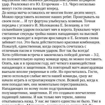
удар. Реализовал его Ю. Егорочкин – 1:1. Через несколько
минут гости снова выходят вперед.
До конца матча оставалось не многим более десяти минут.
Можно представить волнение наших ребят. Проигрывать на
своем поле… И тут фортуна улыбнулась хозяевам. Точная
передача с углового И. Молоканова Е. Белешеву, и тот
сильнейшим ударом посылает мяч в ворота. Буквально через
считанные секунды тройка наших нападающих на высокой
скорости выходит к воротам ярославцев и Е. Белешев снова
забивает гол. Это была действительно красивая комбинация.
Пожалуй, единственная, когда скорость сочеталась с
отличным пасом и точным ударом. Вот так бы всегда!
Хотя субботняя встреча и закончилась победой дончан – 3:2,
но положительную оценку команде вряд ли можно поставить.
Опять, как и в прошлом году, нет четкого взаимодействия
нападающих и защитников. На повторный матч авангардовцы
выехали вполне уверенные в себе. Но просчитались. Гости,
умело используя слабые места нашей команды, сразу же
начали играть в остроатакующем стиле. Всякий раз, когда к
ним попадал мяч, они моментально перестраивались.
Нападающих по всему полю подстраховывали
полузащитники, защитники. И это создавало впечатление
падающей лавины. И как только мяч теряли, лавина
откатывалась назад. У нас же такого единства не было. Уже в