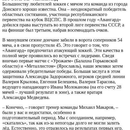
Большинству любителей хоккея с мячом эта команда из города
Донского хорошо известна. Она – неоднократный победитель
областных состязании, участница республиканского
первенства на кубок ВЦСПС. В прошлом году «Авангард»
добился права выступать во второй лиге первенства СССР, а
на финише был третьим, набрав восемнадцать очков.
В минувшем сезоне дончане забили в ворота соперников 54
мяча, а в свои пропустили 45. Это говорит о том, что
«Авангард» предпочитал атакующий хоккей. Эти качества в
полной мере проявились во встречах с лидерами. Сведя
вничью первые матчи с «Урожаем» (Балахна Горьковской
области) и «Металлистом» (Ярославль), наши земляки затем
одерживали убедительные победы. Большая заслуга в этом
защитника Александра Задорожного, игроков средней линии
Валерия Крылова, Евгения Белешева, Валерия Тарасова,
ведущего нападающего Ивана Молоканова (на его счету 28
мячей – лучший результат в зоне), а также вратаря
Александра Медведева.
– Конечно, – говорит тренер команды Михаил Макаров, –
были у вас и недостатки, особенно в
подготовительный период. Мы с опозданием, например,
«скатались», так как из-за непогоды долго не могли залить
лёд. Естественно, это отразилось на результатах первых игр.