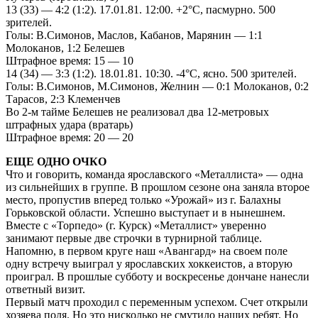
13 (33) — 4:2 (1:2). 17.01.81. 12:00. +2°С, пасмурно. 500
зрителей.
Голы: В.Симонов, Маслов, Кабанов, Марянин — 1:1
Молоканов, 1:2 Белешев
Штрафное время: 15 — 10
14 (34) — 3:3 (1:2). 18.01.81. 10:30. -4°С, ясно. 500 зрителей.
Голы: В.Симонов, М.Симонов, Желнин — 0:1 Молоканов, 0:2
Тарасов, 2:3 Клеменчев
Во 2-м тайме Белешев не реализовал два 12-метровых
штрафных удара (вратарь)
Штрафное время: 20 — 20
ЕЩЕ ОДНО ОЧКО
Что и говорить, команда ярославского «Металлиста» — одна
из сильнейших в группе. В прошлом сезоне она заняла второе
место, пропустив вперед только «Урожай» из г. Балахны
Горьковской области. Успешно выступает и в нынешнем.
Вместе с «Торпедо» (г. Курск) «Металлист» уверенно
занимают первые две строчки в турнирной таблице.
Напомню, в первом круге наш «Авангард» на своем поле
одну встречу выиграл у ярославских хоккеистов, а вторую
проиграл. В прошлые субботу и воскресенье дончане нанесли
ответный визит.
Первый матч проходил с переменным успехом. Счет открыли
хозяева поля. Но это нисколько не смутило наших ребят. Но