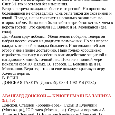
Счет 3:1 так и остался без изменения.
Вторая встреча ожидалась более интересной. Но прогнозы
болельщиков не оправдались. Она была такой же скованной и
вялой. Правда, наши хоккеисты несколько оживились во
втором тайме. Тогда же и были забиты три безответных мяча в
ворота гостей. Это сделали Ю. Вялых и И. Молоканов (два
гола).
Да, «Авангард» победил. Убедительно победил. Теперь он
набрал восемь очков из двадцати возможных. Но мы вправе
ожидать от своей команды большего. И возможностей для
этого у неё вполне достаточно. Надо только хорошенько
отработать тактику и особенно взаимодействие защитной и
нападающих линий, точный пас. Пока не в полной мере
показали себя Ю. Вялых, В. Тарасов, Е. Белешев да и И.
Молоканов. Верится, что они еще покажут красивую игру.
Хочется верить.
В. ЕСИН.
ДОНСКАЯ ГАЗЕТА [Донской]. 08.01.1981 # 4 (7534)
АВАНГАРД ДОНСКОЙ — КРИОГЕНМАШ БАЛАШИХА
3:2, 4:3
Донской. Стадион «Бобрик-Гора». Судьи В Курочкин
(Москва, рк), Ю Ратаев (Москва, рк). Судьи за воротами А
Тупиков (Донской, 1), Вячеслав Клейменов (Донской, 1)