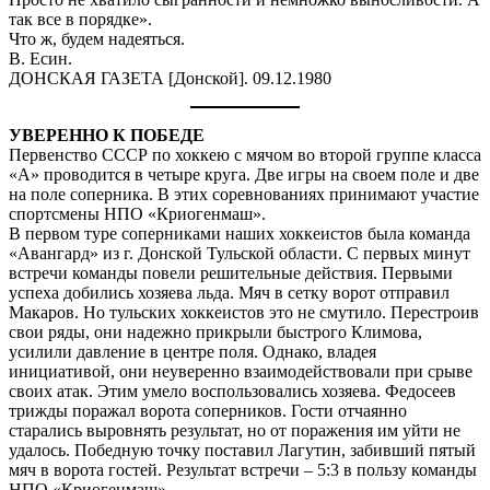
так все в порядке».
Что ж, будем надеяться.
В. Есин.
ДОНСКАЯ ГАЗЕТА [Донской]. 09.12.1980
УВЕРЕННО К ПОБЕДЕ
Первенство СССР по хоккею с мячом во второй группе класса
«А» проводится в четыре круга. Две игры на своем поле и две
на поле соперника. В этих соревнованиях принимают участие
спортсмены НПО «Криогенмаш».
В первом туре соперниками наших хоккеистов была команда
«Авангард» из г. Донской Тульской области. С первых минут
встречи команды повели решительные действия. Первыми
успеха добились хозяева льда. Мяч в сетку ворот отправил
Макаров. Но тульских хоккеистов это не смутило. Перестроив
свои ряды, они надежно прикрыли быстрого Климова,
усилили давление в центре поля. Однако, владея
инициативой, они неуверенно взаимодействовали при срыве
своих атак. Этим умело воспользовались хозяева. Федосеев
трижды поражал ворота соперников. Гости отчаянно
старались выровнять результат, но от поражения им уйти не
удалось. Победную точку поставил Лагутин, забивший пятый
мяч в ворота гостей. Результат встречи – 5:3 в пользу команды
НПО «Криогенмаш».