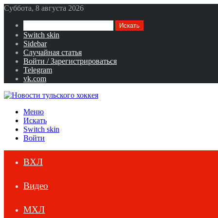
Суббота, 8 августа 2026
Искать
Switch skin
Sidebar
Случайная статья
Войти / Зарегистрироваться
Telegram
vk.com
Меню
Искать
Switch skin
Войти
ВХЛ
Видео
МХЛ