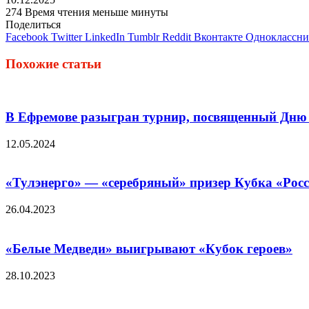
274
Время чтения меньше минуты
Поделиться
Facebook
Twitter
LinkedIn
Tumblr
Reddit
Вконтакте
Одноклассн
Похожие статьи
В Ефремове разыгран турнир, посвященный Дню
12.05.2024
«Тулэнерго» — «серебряный» призер Кубка «Росс
26.04.2023
«Белые Медведи» выигрывают «Кубок героев»
28.10.2023