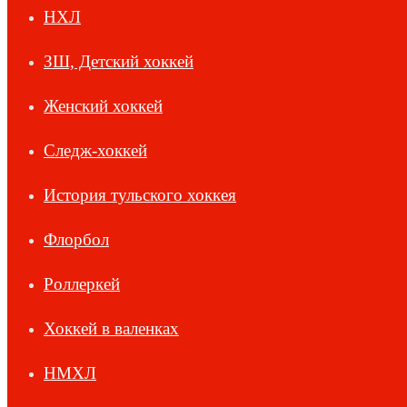
НХЛ
ЗШ, Детский хоккей
Женский хоккей
Следж-хоккей
История тульского хоккея
Флорбол
Роллеркей
Хоккей в валенках
НМХЛ