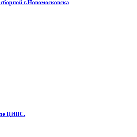
сборной г.Новомосковска
азе ЦИВС.