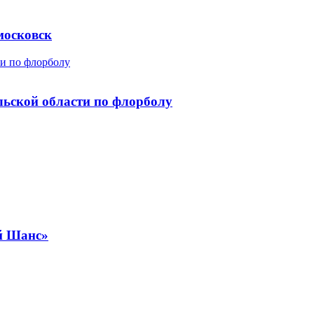
московск
ти по флорболу
льской области по флорболу
ей Шанс»