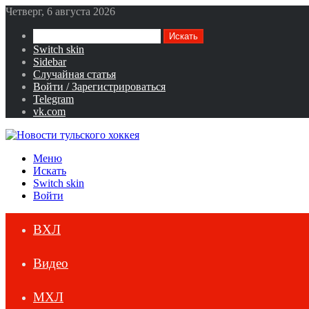
Четверг, 6 августа 2026
Искать
Switch skin
Sidebar
Случайная статья
Войти / Зарегистрироваться
Telegram
vk.com
Меню
Искать
Switch skin
Войти
ВХЛ
Видео
МХЛ