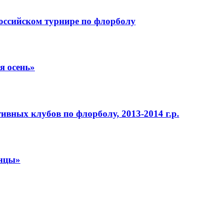
российском турнире по флорболу
я осень»
вных клубов по флорболу, 2013-2014 г.р.
анцы»