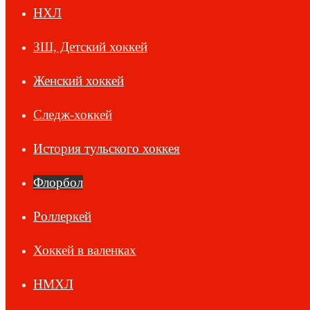
НХЛ
ЗШ, Детский хоккей
Женский хоккей
Следж-хоккей
История тульского хоккея
Флорбол
Роллеркей
Хоккей в валенках
НМХЛ