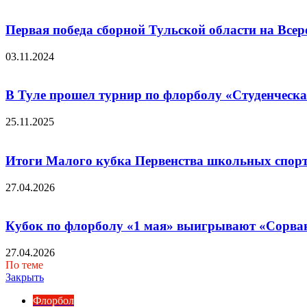
Первая победа сборной Тульской области на Все
03.11.2024
В Туле прошел турнир по флорболу «Студенческа
25.11.2025
Итоги Малого кубка Первенства школьных спорти
27.04.2026
Кубок по флорболу «1 мая» выигрывают «Сорв
27.04.2026
По теме
Закрыть
Флорбол