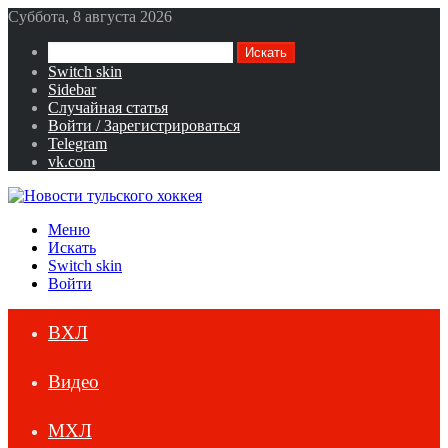
Суббота, 8 августа 2026
Искать
Switch skin
Sidebar
Случайная статья
Войти / Зарегистрироваться
Telegram
vk.com
Меню
Искать
Switch skin
Войти
ВХЛ
Видео
МХЛ