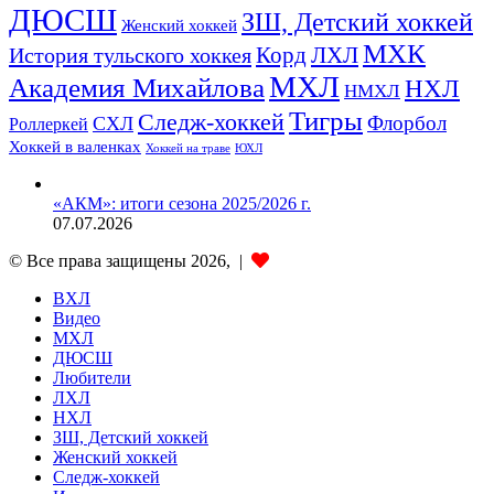
ДЮСШ
ЗШ, Детский хоккей
Женский хоккей
МХК
ЛХЛ
История тульского хоккея
Корд
МХЛ
Академия Михайлова
НХЛ
НМХЛ
Тигры
Следж-хоккей
Флорбол
СХЛ
Роллеркей
Хоккей в валенках
ЮХЛ
Хоккей на траве
«АКМ»: итоги сезона 2025/2026 г.
07.07.2026
© Все права защищены 2026, |
ВХЛ
Видео
МХЛ
ДЮСШ
Любители
ЛХЛ
НХЛ
ЗШ, Детский хоккей
Женский хоккей
Следж-хоккей