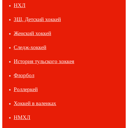
НХЛ
ЗШ, Детский хоккей
Женский хоккей
Следж-хоккей
История тульского хоккея
Флорбол
Роллеркей
Хоккей в валенках
НМХЛ