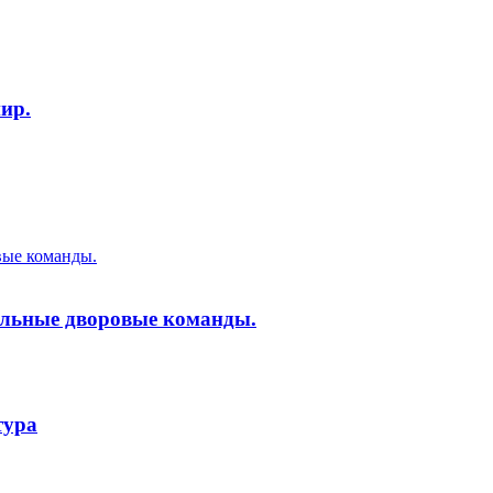
ир.
вые команды.
ольные дворовые команды.
тура