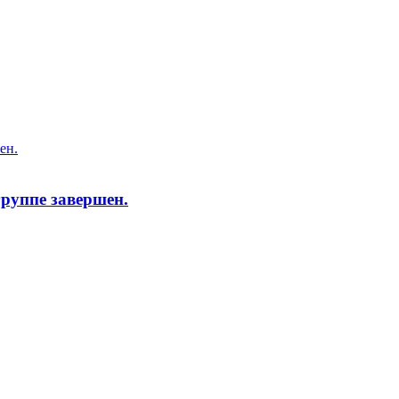
ен.
руппе завершен.