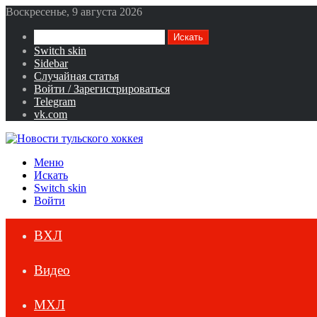
Воскресенье, 9 августа 2026
Искать
Switch skin
Sidebar
Случайная статья
Войти / Зарегистрироваться
Telegram
vk.com
Меню
Искать
Switch skin
Войти
ВХЛ
Видео
МХЛ