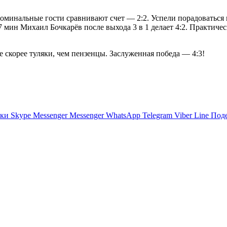
 номинальные гости сравнивают счет — 2:2. Успели порадоваться
27 мин Михаил Бочкарёв после выхода 3 в 1 делает 4:2. Практиче
скорее туляки, чем пензенцы. Заслуженная победа — 4:3!
ики
Skype
Messenger
Messenger
WhatsApp
Telegram
Viber
Line
Поде