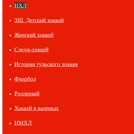
НХЛ
ЗШ, Детский хоккей
Женский хоккей
Следж-хоккей
История тульского хоккея
Флорбол
Роллеркей
Хоккей в валенках
НМХЛ