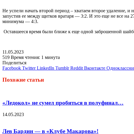
Не успели начать второй период – хватаем второе удаление, и
запустив ее между щитков вратаря — 3:2. И это еще не все на 
минимума — 4:3.
Оставшееся время были ближе к еще одной заброшенной шайбе 
11.05.2023
519
Время чтения: 1 минута
Поделиться
Facebook
Twitter
LinkedIn
Tumblr
Reddit
Вконтакте
Одноклассн
Похожие статьи
«Ледокол» не сумел пробиться в полуфинал…
14.05.2023
Лев Бардин — в «Клубе Макарова»!