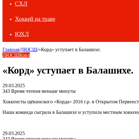
СХЛ
Хоккей на траве
ЮХЛ
Главная
/
ДЮСШ
/
«Корд» уступает в Балашихе.
ДЮСШ
Корд
«Корд» уступает в Балашихе.
29.03.2025
343
Время чтения меньше минуты
Хоккеисты щёкинского «Корда» 2016 г.р. в Открытом Первенст
Наша команда сыграла в Балашихе и уступила местным хоккеи
29.03.2025
343
Время чтения меньше минуты