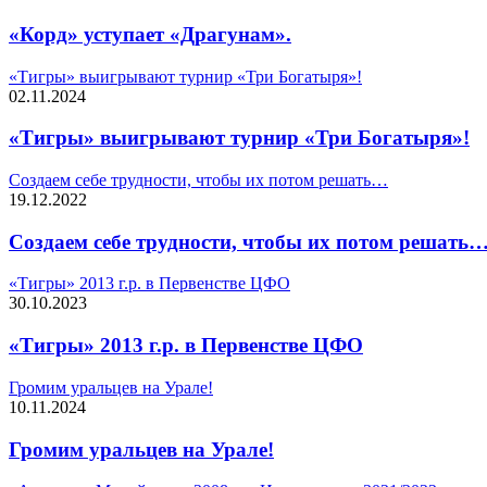
«Корд» уступает «Драгунам».
«Тигры» выигрывают турнир «Три Богатыря»!
02.11.2024
«Тигры» выигрывают турнир «Три Богатыря»!
Создаем себе трудности, чтобы их потом решать…
19.12.2022
Создаем себе трудности, чтобы их потом решать
«Тигры» 2013 г.р. в Первенстве ЦФО
30.10.2023
«Тигры» 2013 г.р. в Первенстве ЦФО
Громим уральцев на Урале!
10.11.2024
Громим уральцев на Урале!