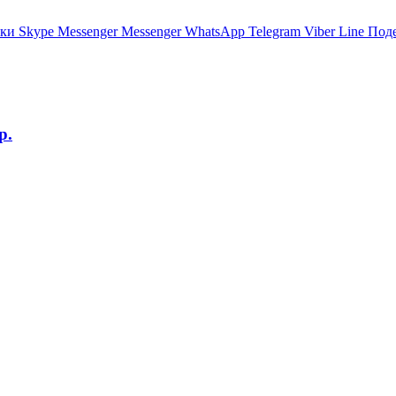
ики
Skype
Messenger
Messenger
WhatsApp
Telegram
Viber
Line
Поде
р.