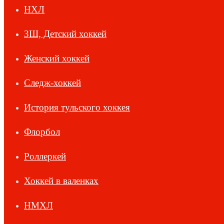
НХЛ
ЗШ, Детский хоккей
Женский хоккей
Следж-хоккей
История тульского хоккея
Флорбол
Роллеркей
Хоккей в валенках
НМХЛ