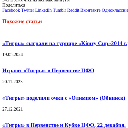
Поделиться
Facebook
Twitter
LinkedIn
Tumblr
Reddit
Вконтакте
Одноклассн
Похожие статьи
«Тигры» сыграли на турнире «Kimry Cup»2014 г.
19.05.2024
Играют «Тигры» в Первенстве ЦФО
20.11.2023
«Тигры» поделили очки с «Олимпом» (Обнинск)
27.12.2021
«Тигры» в Первенстве и Кубке ЦФО, 22 декабря.