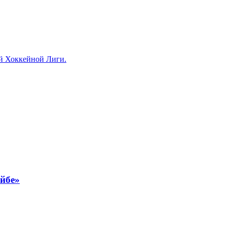
ой Хоккейной Лиги.
йбе»