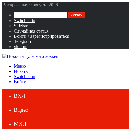
Воскресенье, 9 августа 2026
Искать
Switch skin
Sidebar
Случайная статья
Войти / Зарегистрироваться
Telegram
vk.com
Меню
Искать
Switch skin
Войти
ВХЛ
Видео
МХЛ