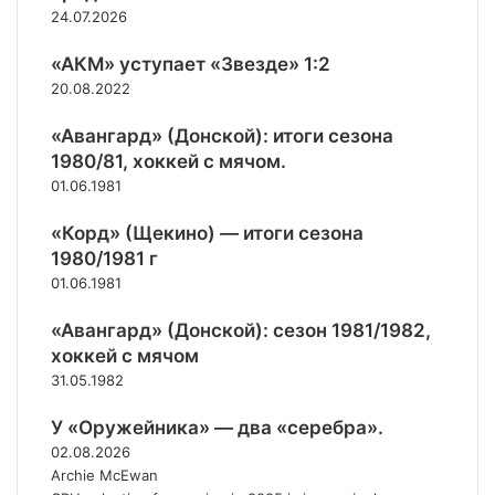
б
т
e
24.07.2026
о
р
C
л
u
«АКМ» уступает «Звезде» 1:2
у
p
20.08.2022
»
2
«Авангард» (Донской): итоги сезона
0
1980/81, хоккей с мячом.
2
01.06.1981
1
«Корд» (Щекино) — итоги сезона
1980/1981 г
01.06.1981
«Авангард» (Донской): сезон 1981/1982,
хоккей с мячом
31.05.1982
У «Оружейника» — два «серебра».
02.08.2026
Archie McEwan