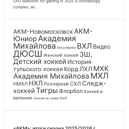
CPU selection for gaming in 2025 is increasingly
complex, wi...
АКМ-
АКМ-Новомосковск
Академия
Юниор
Михайлова
ВХЛ
Видео
Без рубрики
ДЮСШ
ЗШ,
Женский хоккей
Детский хоккей
История
МХК
тульского хоккея
Корд
ЛХЛ
МХЛ
Академия Михайлова
НХЛ
Следж-
СХЛ
НМХЛ
Роллеркей
Тигры
хоккей
Флорбол
Хоккей в
валенках
ЮХЛ
Хоккей на траве
«АКМ»: итоги сезона 2025/2026 г.