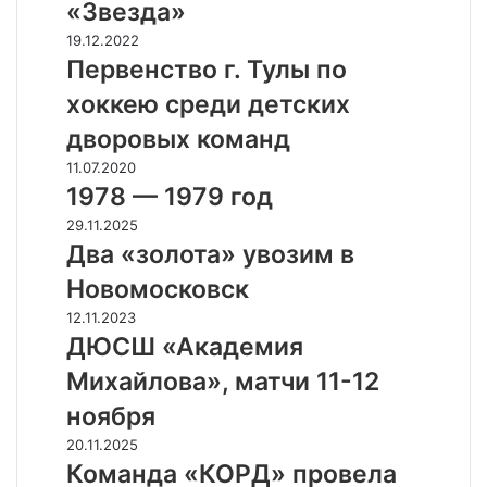
к
«Звезда»
Ф
П
19.12.2022
е
е
Первенство г. Тулы по
д
р
е
хоккею среди детских
в
р
е
дворовых команд
а
н
ц
1
11.07.2020
с
и
9
1978 — 1979 год
т
и
7
в
Д
29.11.2025
х
8
о
в
Два «золота» увозим в
о
—
г
а
к
1
Новомосковск
.
«
к
9
Т
з
Д
12.11.2023
е
7
у
о
Ю
ДЮСШ «Академия
я
9
л
л
С
Т
г
Михайлова», матчи 11-12
ы
о
Ш
у
о
п
т
«
ноября
л
д
о
а
А
ь
К
20.11.2025
х
»
к
с
о
Команда «КОРД» провела
о
у
а
к