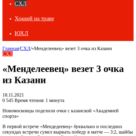
СХЛ
Хоккей на траве
ЮХЛ
Главная
/
СХЛ
/
«Менделеевец» везет 3 очка из Казани
СХЛ
«Менделеевец» везет 3 очка
из Казани
18.11.2021
0
545
Время чтения: 1 минута
Новомосковцы поделили очки с казанской «Академией
спорта»
В первой встрече «Мендедеевец» буквально н последних
секундах встречи сумел вырвать победу в матче — 3:2, шайбы