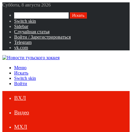
Суббота, 8 августа 2026
Искать
Switch skin
Sidebar
Случайная статья
Войти / Зарегистрироваться
Telegram
vk.com
Меню
Искать
Switch skin
Войти
ВХЛ
Видео
МХЛ