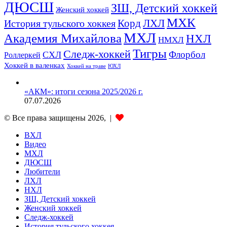
ДЮСШ
ЗШ, Детский хоккей
Женский хоккей
МХК
ЛХЛ
История тульского хоккея
Корд
МХЛ
Академия Михайлова
НХЛ
НМХЛ
Тигры
Следж-хоккей
Флорбол
СХЛ
Роллеркей
Хоккей в валенках
ЮХЛ
Хоккей на траве
«АКМ»: итоги сезона 2025/2026 г.
07.07.2026
© Все права защищены 2026, |
ВХЛ
Видео
МХЛ
ДЮСШ
Любители
ЛХЛ
НХЛ
ЗШ, Детский хоккей
Женский хоккей
Следж-хоккей
История тульского хоккея