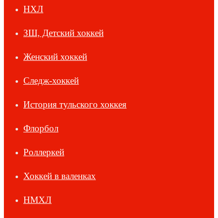
НХЛ
ЗШ, Детский хоккей
Женский хоккей
Следж-хоккей
История тульского хоккея
Флорбол
Роллеркей
Хоккей в валенках
НМХЛ