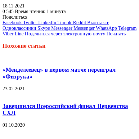
18.11.2021
0
545
Время чтения: 1 минута
Поделиться
Facebook
Twitter
LinkedIn
Tumblr
Reddit
Вконтакте
Одноклассники
Skype
Messenger
Messenger
WhatsApp
Telegram
Viber
Line
Поделиться через электронную почту
Печатать
Похожие статьи
«Менделеевец» в первом матче переиграл
«Физрука»
23.02.2021
Завершился Всероссийский финал Первенства
СХЛ
01.10.2020