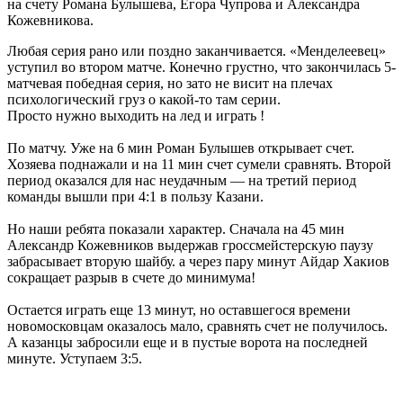
на счету Романа Булышева, Егора Чупрова и Александра
Кожевникова.
Любая серия рано или поздно заканчивается. «Менделеевец»
уступил во втором матче. Конечно грустно, что закончилась 5-
матчевая победная серия, но зато не висит на плечах
психологический груз о какой-то там серии.
Просто нужно выходить на лед и играть !
По матчу. Уже на 6 мин Роман Булышев открывает счет.
Хозяева поднажали и на 11 мин счет сумели сравнять. Второй
период оказался для нас неудачным — на третий период
команды вышли при 4:1 в пользу Казани.
Но наши ребята показали характер. Сначала на 45 мин
Александр Кожевников выдержав гроссмейстерскую паузу
забрасывает вторую шайбу. а через пару минут Айдар Хакиов
сокращает разрыв в счете до минимума!
Остается играть еще 13 минут, но оставшегося времени
новомосковцам оказалось мало, сравнять счет не получилось.
А казанцы забросили еще и в пустые ворота на последней
минуте. Уступаем 3:5.