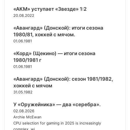
р
,
К
е
2
«АКМ» уступает «Звезде» 1:2
у
б
0
20.08.2022
б
р
-
к
я
2
«Авангард» (Донской): итоги сезона
е
н
1
1980/81, хоккей с мячом.
Р
ы
с
е
01.06.1981
е
е
к
н
н
«Корд» (Щекино) — итоги сезона
т
а
т
о
1980/1981 г
г
я
р
01.06.1981
р
б
а
а
р
.
«Авангард» (Донской): сезон 1981/1982,
д
я
хоккей с мячом
ы
!
31.05.1982
У «Оружейника» — два «серебра».
02.08.2026
Archie McEwan
CPU selection for gaming in 2025 is increasingly
complex, wi...