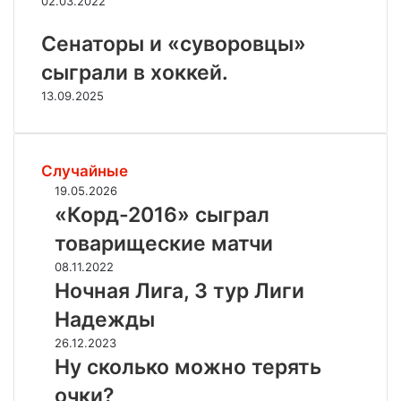
02.03.2022
Сенаторы и «суворовцы»
сыграли в хоккей.
13.09.2025
Случайные
«
19.05.2026
К
«Корд-2016» сыграл
о
товарищеские матчи
р
д
Н
08.11.2022
-
о
Ночная Лига, 3 тур Лиги
2
ч
Надежды
0
н
1
а
Н
26.12.2023
6
я
у
Ну сколько можно терять
»
Л
с
очки?
с
и
к