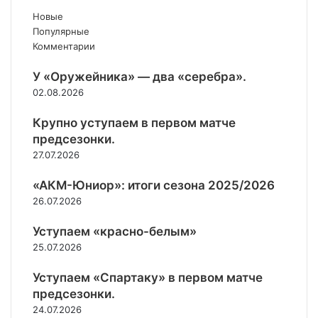
—
р
г
С
с
а
й
т
Новые
и
.
Ш
е
о
м
р
Популярные
Б
р
«
н
ч
о
е
Комментарии
о
.
А
т
е
л
т
г
в
к
я
р
о
и
У «Оружейника» — два «серебра».
а
е
а
б
е
д
й
02.08.2026
т
з
д
р
д
е
н
ы
е
е
я
н
ж
а
Крупно уступаем в первом матче
р
т
м
.
ы
и
з
предсезонки.
я
с
и
е
а
»
27.07.2026
«
я
м
в
П
М
а
е
«АКМ-Юниор»: итоги сезона 2025/2026
р
и
т
р
о
26.07.2026
х
ч
ш
р
а
и
и
ы
Уступаем «красно-белым»
й
в
в
25.07.2026
л
ш
а
о
е
»
Уступаем «Спартаку» в первом матче
в
м
с
а
предсезонки.
с
е
»
24.07.2026
я