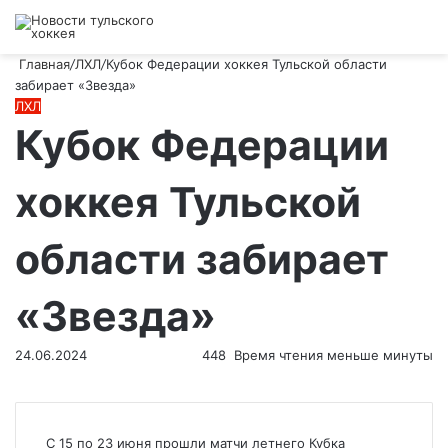
Войти
Switch
Искат
М
skin
Главная
/
ЛХЛ
/
Кубок Федерации хоккея Тульской области
забирает «Звезда»
ЛХЛ
Кубок Федерации
хоккея Тульской
области забирает
«Звезда»
24.06.2024
448
Время чтения меньше минуты
С 15 по 23 июня прошли матчи летнего Кубка