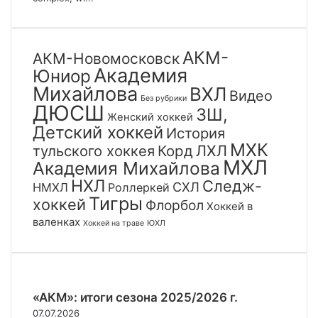
АКМ-
АКМ-Новомосковск
Академия
Юниор
Михайлова
ВХЛ
Видео
Без рубрики
ДЮСШ
ЗШ,
Женский хоккей
Детский хоккей
История
МХК
тульского хоккея
Корд
ЛХЛ
МХЛ
Академия Михайлова
НХЛ
Следж-
СХЛ
НМХЛ
Роллеркей
Тигры
хоккей
Флорбол
Хоккей в
валенках
ЮХЛ
Хоккей на траве
«АКМ»: итоги сезона 2025/2026 г.
07.07.2026