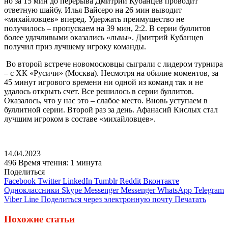
но за 15 мин до перерыва Дмитрий Кубанцев проводит
ответную шайбу. Илья Вайсеро на 26 мин выводит
«михайловцев» вперед. Удержать преимущество не
получилось – пропускаем на 39 мин, 2:2. В серии буллитов
более удачливыми оказались «львы». Дмитрий Кубанцев
получил приз лучшему игроку команды.
Во второй встрече новомосковцы сыграли с лидером турнира
– с ХК «Русичи» (Москва). Несмотря на обилие моментов, за
45 минут игрового времени ни одной из команд так и не
удалось открыть счет. Все решилось в серии буллитов.
Оказалось, что у нас это – слабое место. Вновь уступаем в
буллитной серии. Второй раз за день. Афанасий Кислых стал
лучшим игроком в составе «михайловцев».
14.04.2023
496
Время чтения: 1 минута
Поделиться
Facebook
Twitter
LinkedIn
Tumblr
Reddit
Вконтакте
Одноклассники
Skype
Messenger
Messenger
WhatsApp
Telegram
Viber
Line
Поделиться через электронную почту
Печатать
Похожие статьи