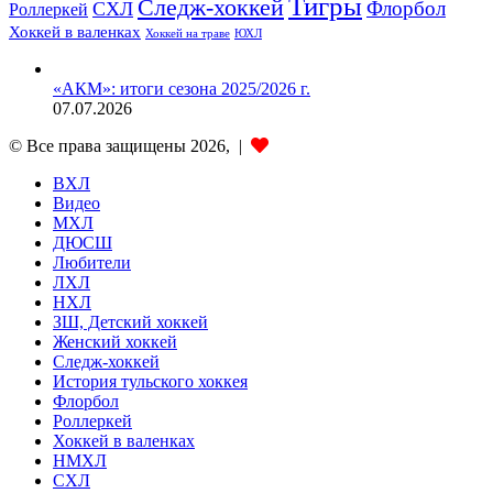
Тигры
Следж-хоккей
Флорбол
СХЛ
Роллеркей
Хоккей в валенках
ЮХЛ
Хоккей на траве
«АКМ»: итоги сезона 2025/2026 г.
07.07.2026
© Все права защищены 2026, |
ВХЛ
Видео
МХЛ
ДЮСШ
Любители
ЛХЛ
НХЛ
ЗШ, Детский хоккей
Женский хоккей
Следж-хоккей
История тульского хоккея
Флорбол
Роллеркей
Хоккей в валенках
НМХЛ
СХЛ