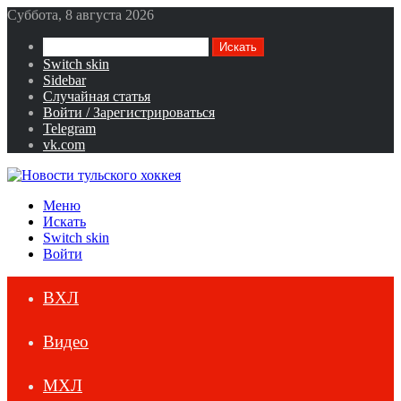
Суббота, 8 августа 2026
Искать
Switch skin
Sidebar
Случайная статья
Войти / Зарегистрироваться
Telegram
vk.com
Меню
Искать
Switch skin
Войти
ВХЛ
Видео
МХЛ