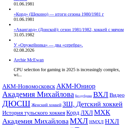
01.06.1981
«Корд» (Щекино) — итоги сезона 1980/1981 г
01.06.1981
«Авангард» (Донской): сезон 1981/1982, хоккей с мячом
31.05.1982
У «Оружейника» — два «серебра».
02.08.2026
Archie McEwan
CPU selection for gaming in 2025 is increasingly complex,
wi...
АКМ-Юниор
АКМ-Новомосковск
Академия Михайлова
ВХЛ
Видео
Без рубрики
ДЮСШ
ЗШ, Детский хоккей
Женский хоккей
МХК
ЛХЛ
История тульского хоккея
Корд
МХЛ
Академия Михайлова
НХЛ
НМХЛ