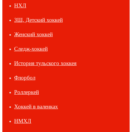
НХЛ
ЗШ, Детский хоккей
Женский хоккей
Следж-хоккей
История тульского хоккея
Флорбол
Роллеркей
Хоккей в валенках
НМХЛ