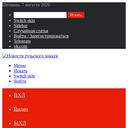
Пятница, 7 августа 2026
Искать
Switch skin
Sidebar
Случайная статья
Войти / Зарегистрироваться
Telegram
vk.com
Меню
Искать
Switch skin
Войти
ВХЛ
Видео
МХЛ