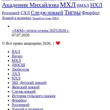
МХЛ
Академия Михайлова
НХЛ
НМХЛ
Тигры
Следж-хоккей
Флорбол
СХЛ
Роллеркей
Хоккей в валенках
ЮХЛ
Хоккей на траве
«АКМ»: итоги сезона 2025/2026 г.
07.07.2026
© Все права защищены 2026, |
ВХЛ
Видео
МХЛ
ДЮСШ
Любители
ЛХЛ
НХЛ
ЗШ, Детский хоккей
Женский хоккей
Следж-хоккей
История тульского хоккея
Флорбол
Роллеркей
Хоккей в валенках