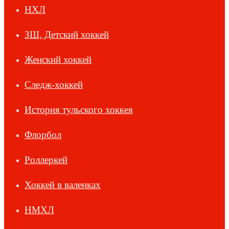
НХЛ
ЗШ, Детский хоккей
Женский хоккей
Следж-хоккей
История тульского хоккея
Флорбол
Роллеркей
Хоккей в валенках
НМХЛ