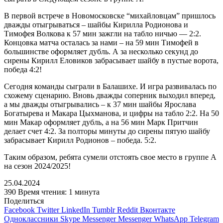
В первой встрече в Новомосковске “михайловцам” пришлось
дважды отыгрываться – шайбы Кирилла Родионова и
Тимофея Волкова к 57 мин зажгли на табло ничью — 2:2.
Концовка матча осталась за нами – на 59 мин Тимофей в
большинстве оформляет дубль. А за несколько секунд до
сирены Кирилл Еловиков забрасывает шайбу в пустые ворота,
победа 4:2!
Сегодня команды сыграли в Балашихе. И игра развивалась по
схожему сценарию. Вновь дважды соперник выходил вперед,
а мы дважды отыгрывались – к 37 мин шайбы Ярослава
Богатырева и Макара Цыхманова, и цифры на табло 2:2. На 50
мин Макар оформляет дубль, а на 56 мин Марк Притчин
делает счет 4:2. За полторы минуты до сирены пятую шайбу
забрасывает Кирилл Родионов – победа. 5:2.
Таким образом, ребята сумели отстоять свое место в группе А
на сезон 2024/2025!
25.04.2024
390
Время чтения: 1 минута
Поделиться
Facebook
Twitter
LinkedIn
Tumblr
Reddit
Вконтакте
Одноклассники
Skype
Messenger
Messenger
WhatsApp
Telegram