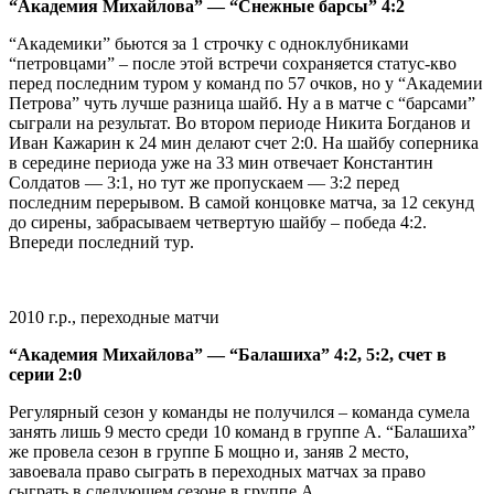
“Академия Михайлова” — “Снежные барсы” 4:2
“Академики” бьются за 1 строчку с одноклубниками
“петровцами” – после этой встречи сохраняется статус-кво
перед последним туром у команд по 57 очков, но у “Академии
Петрова” чуть лучше разница шайб. Ну а в матче с “барсами”
сыграли на результат. Во втором периоде Никита Богданов и
Иван Кажарин к 24 мин делают счет 2:0. На шайбу соперника
в середине периода уже на 33 мин отвечает Константин
Солдатов — 3:1, но тут же пропускаем — 3:2 перед
последним перерывом. В самой концовке матча, за 12 секунд
до сирены, забрасываем четвертую шайбу – победа 4:2.
Впереди последний тур.
2010 г.р., переходные матчи
“Академия Михайлова” — “Балашиха” 4:2, 5:2, счет в
серии 2:0
Регулярный сезон у команды не получился – команда сумела
занять лишь 9 место среди 10 команд в группе А. “Балашиха”
же провела сезон в группе Б мощно и, заняв 2 место,
завоевала право сыграть в переходных матчах за право
сыграть в следующем сезоне в группе А.