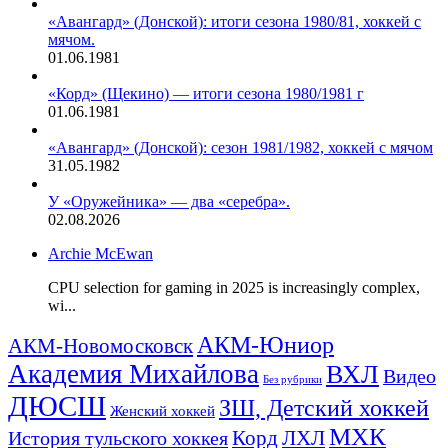
«Авангард» (Донской): итоги сезона 1980/81, хоккей с
мячом.
01.06.1981
«Корд» (Щекино) — итоги сезона 1980/1981 г
01.06.1981
«Авангард» (Донской): сезон 1981/1982, хоккей с мячом
31.05.1982
У «Оружейника» — два «серебра».
02.08.2026
Archie McEwan
CPU selection for gaming in 2025 is increasingly complex,
wi...
АКМ-Юниор
АКМ-Новомосковск
Академия Михайлова
ВХЛ
Видео
Без рубрики
ДЮСШ
ЗШ, Детский хоккей
Женский хоккей
МХК
ЛХЛ
История тульского хоккея
Корд